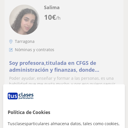
Salima
10
€
/h
Tarragona
Nóminas y contratos
Soy profesora,titulada en CFGS de
administración y finanzas, donde
desarrolle conocimientos en diversas
Poder ayudar, enseñar y formar a las personas, es una
áreas como Recurso Humanos
habilidad que me gusta mucho, y por eso quiero seguir
con ellos con mucha pasión.
Política de Cookies
ver más
Contactar
Tusclasesparticulares almacena datos, tales como cookies,