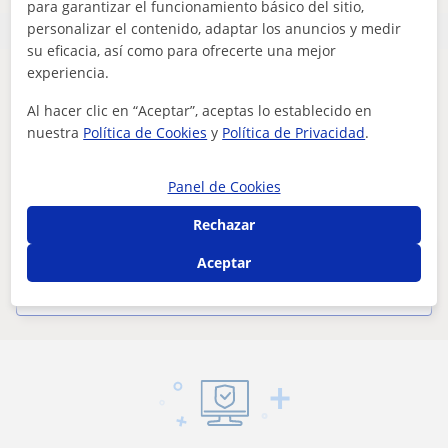
para garantizar el funcionamiento básico del sitio,
personalizar el contenido, adaptar los anuncios y medir
su eficacia, así como para ofrecerte una mejor
experiencia.
Parece que tu búsqueda es bastante especifica
Al hacer clic en “Aceptar”, aceptas lo establecido en
Ajusta tu búsqueda para ver más resultados o
nuestra
Política de Cookies
y
Política de Privacidad
.
guárdala y te avisaremos cuando haya nuevos
profesores
Panel de Cookies
Eliminar filtros
Guardar búsqueda
Rechazar
Estos profesores de nóminas y
Aceptar
contratos online pueden interesarte