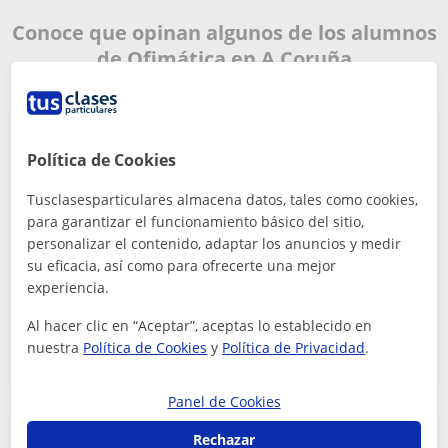
Conoce que opinan algunos de los alumnos
de Ofimática en A Coruña
Política de Cookies
Excelente profesional y mejor persona! Estoy
tranquilo con mi hijo en sus manos!
Tusclasesparticulares almacena datos, tales como cookies,
Jose Gomez
para garantizar el funcionamiento básico del sitio,
5
hace más de 1 año
personalizar el contenido, adaptar los anuncios y medir
su eficacia, así como para ofrecerte una mejor
experiencia.
Fernanda
Profe de Ofimática
Al hacer clic en “Aceptar”, aceptas lo establecido en
nuestra
Política de Cookies
y
Política de Privacidad
.
Panel de Cookies
Rechazar