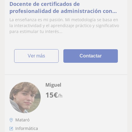
Docente de certificados de
profesionalidad de administración con
más de 30 años de experiencia en
La enseñanza es mi pasión. Mi metodología se basa en
empresas mercantiles y ONG
la interactividad y el aprendizaje práctico y significativo
para estimular tu interés...
ver más
Contactar
Miguel
15
€
/h
Mataró
Informática