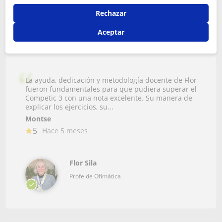
Rechazar
Conoce que opinan algunos de los alumnos
de Ofimática en Barcelona
Aceptar
La ayuda, dedicación y metodología docente de Flor
fueron fundamentales para que pudiera superar el
Competic 3 con una nota excelente. Su manera de
explicar los ejercicios, su...
Montse
5
Hace 5 meses
Flor Sila
Profe de Ofimática