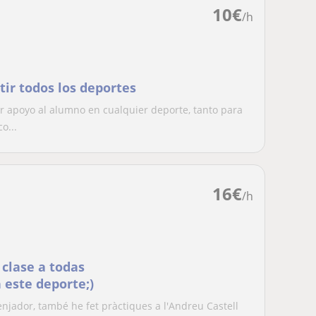
10
€
/h
ir todos los deportes
 apoyo al alumno en cualquier deporte, tanto para
o...
16
€
/h
 clase a todas
 este deporte;)
enjador, també he fet pràctiques a l'Andreu Castell