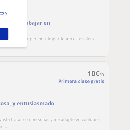
ies
y
anas de trabajar en
to a cualquier persona, impartiendo este valor a
cua...
10
€
/h
Primera clase gratis
 cosa, y entusiasmado
gusta tratar con personas y me adapto en cualquier
i...