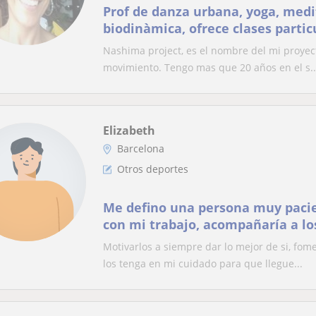
Prof de danza urbana, yoga, medi
biodinàmica, ofrece clases partic
mi metòdo que estoy desarolland
Nashima project, es el nombre del mi proyect
biodinamica( Reich, Jung), aplic
movimiento. Tengo mas que 20 años en el s..
Elizabeth
Barcelona
Otros deportes
Me defino una persona muy paci
con mi trabajo, acompañaría a los
reforzando su educación
Motivarlos a siempre dar lo mejor de si, fome
los tenga en mi cuidado para que llegue...