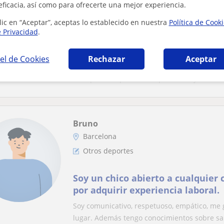
eficacia, así como para ofrecerte una mejor experiencia.
Otros deportes
lic en “Aceptar”, aceptas lo establecido en nuestra
Política de Cook
e Privacidad
.
Estudiantes de universidad con g
verano
el de Cookies
Rechazar
Aceptar
Siempre con mucha ilusión y sobretodo respe
toda persona posible. Dispuesto a ayudar en 
Bruno
Barcelona
Otros deportes
Soy un chico abierto a cualquier
por adquirir experiencia laboral.
Soy comunicativo, respetuoso, empático, me 
lugar. Además tengo conocimientos sobre san