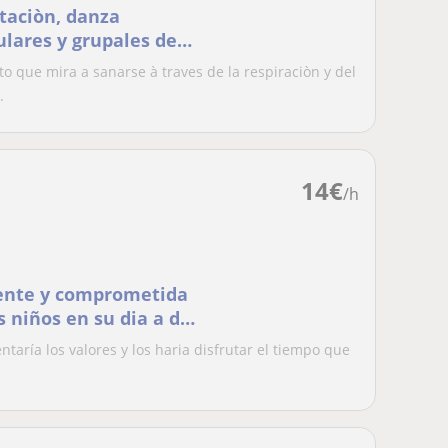
taciòn, danza
ulares y grupales de
o con la tèrapia
o que mira a sanarse à traves de la respiraciòn y del
ada al movimiento
.
14
€
/h
ente y comprometida
 niños en su dia a dia
ntaría los valores y los haria disfrutar el tiempo que