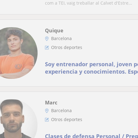
com a TEI, vaig treballar al Calvet d'Estre...
Quique
Barcelona
Otros deportes
Soy entrenador personal, joven 
experiencia y conocimientos. Esp
entrenos para la salud y la gana
Preguntame!
Marc
Barcelona
Otros deportes
Clases de defensa Personal / Prep