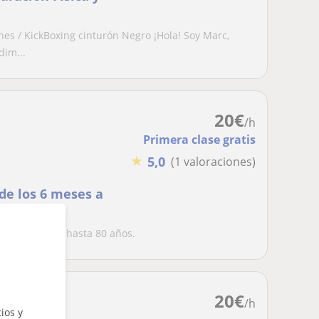
es / KickBoxing cinturón Negro ¡Hola! Soy Marc,
dim...
20
€
/h
Primera clase gratis
★
5,0
(1 valoraciones)
de los 6 meses a
ses a adultos hasta 80 años.
20
€
/h
ios y