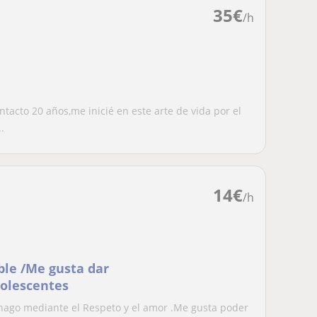
35
€
/h
tacto 20 años,me inicié en este arte de vida por el
.
14
€
/h
ble /Me gusta dar
dolescentes
o hago mediante el Respeto y el amor .Me gusta poder