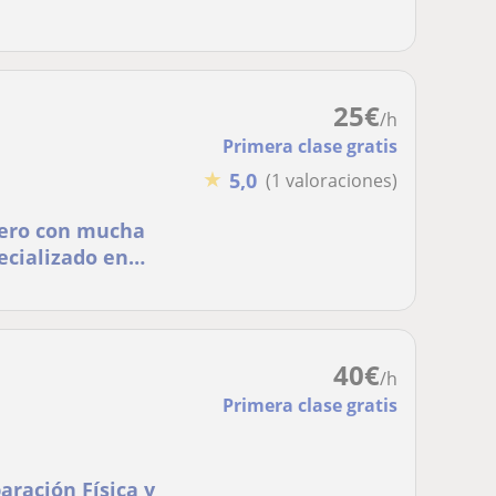
25
€
/h
Primera clase gratis
★
5,0
(1 valoraciones)
pero con mucha
ecializado en
ncia muscular.
40
€
/h
Primera clase gratis
aración Física y