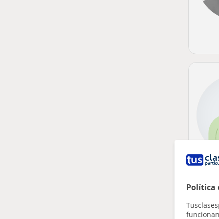
Política
Tusclases
funcionami