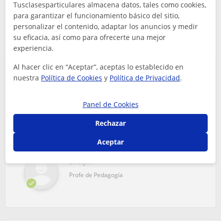
Tusclasesparticulares almacena datos, tales como cookies,
Conoce que opinan algunos de los alumnos
para garantizar el funcionamiento básico del sitio,
de Pedagogía en Madrid
personalizar el contenido, adaptar los anuncios y medir
su eficacia, así como para ofrecerte una mejor
experiencia.
Al hacer clic en “Aceptar”, aceptas lo establecido en
nuestra
Política de Cookies
y
Política de Privacidad
.
Tiene una capacidad extraordinaria para entender a
cada niño, respetar sus tiempos, potenciar sus
capacidades y hacer que se sientan seguros,
Panel de Cookies
valorados y queridos. Su pacienci...
Rumena
Rechazar
5
Hace 2 meses
Aceptar
Evelyn
Profe de Pedagogía