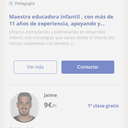
Pedagogía
Maestra educadora infantil , con más de
11 años de experiencia, apoyando y
acompañando niños y niñas.
Ofrezco estimulación y potenciación en desarrollo
infantil, con estrategias que nacen desde el interés del
niño/a, respetando sus tiempos y...
ver más
Contactar
Jaime
9
€
/h
1ª clase gratis