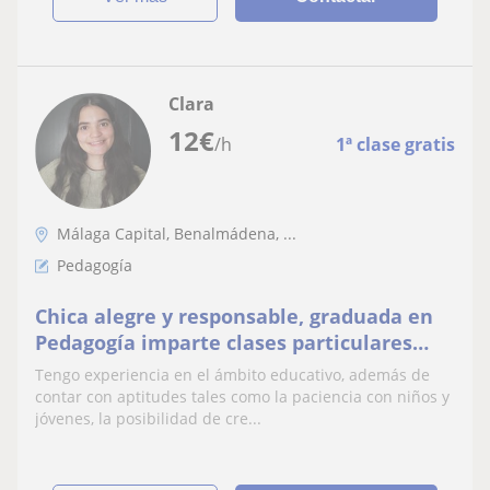
Clara
12
€
/h
1ª clase gratis
Málaga Capital, Benalmádena, ...
Pedagogía
Chica alegre y responsable, graduada en
Pedagogía imparte clases particulares
desde Educación Primaria hasta ESO
Tengo experiencia en el ámbito educativo, además de
contar con aptitudes tales como la paciencia con niños y
jóvenes, la posibilidad de cre...