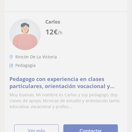
Carlos
12
€
/h
Rincón De La Victoria
Pedagogía
Pedagogo con experiencia en clases
particulares, orientación vocacional y
profesional y como monitor de diversas
Muy buenas, Mi nombre es Carlos y soy pedagogo, doy
materias.
clases de apoyo, técnicas de estudio y orientación tanto
educativa, vocacional y profes...
ver más
Contactar