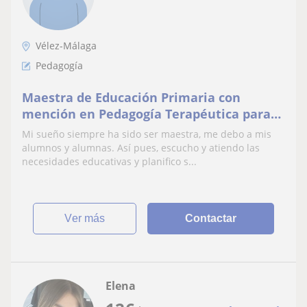
Vélez-Málaga
Pedagogía
Maestra de Educación Primaria con
mención en Pedagogía Terapéutica para
dar clase a niños y niñas con necesidades
Mi sueño siempre ha sido ser maestra, me debo a mis
especiales.
alumnos y alumnas. Así pues, escucho y atiendo las
necesidades educativas y planifico s...
ver más
Contactar
Elena