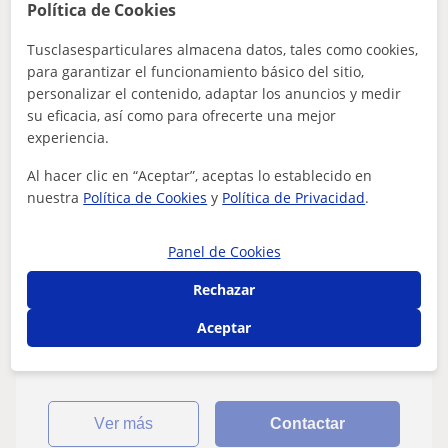
Política de Cookies
Tusclasesparticulares almacena datos, tales como cookies,
Pablo
para garantizar el funcionamiento básico del sitio,
18
€
/h
personalizar el contenido, adaptar los anuncios y medir
su eficacia, así como para ofrecerte una mejor
experiencia.
Rincón De La Victoria
Al hacer clic en “Aceptar”, aceptas lo establecido en
nuestra
Política de Cookies
y
Política de Privacidad
.
Pedagogía
Un chico responsable y divertido con
Panel de Cookies
experiencia cuidando a niños de todas las
Rechazar
edades.
Me adapto a las necesidades de los niños, tengo una
amplia experiencia trabajando como canguro lo que me
Aceptar
permite crear una experiencia educ...
ver más
Contactar