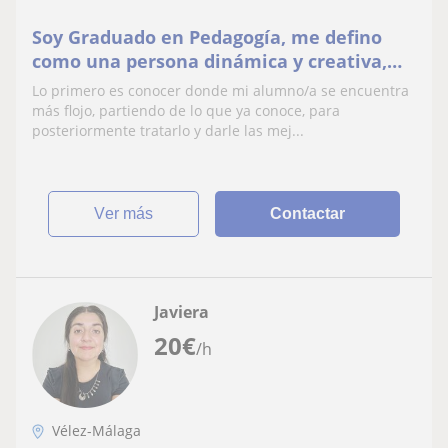
Soy Graduado en Pedagogía, me defino
como una persona dinámica y creativa,
buscando siempre que el aprendizaje sea
Lo primero es conocer donde mi alumno/a se encuentra
divertido y desarrolle al máximo las
más flojo, partiendo de lo que ya conoce, para
capacidades de mi alumno/a. Puedo dar
posteriormente tratarlo y darle las mej...
en general cualquier asignatura de
Primaria y ESO
ver más
Contactar
Javiera
20
€
/h
Vélez-Málaga