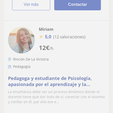
ver más
Contactar
Miriam
★
5,0
(12 valoraciones)
12
€
/h
Rincón De La Victoria
Pedagogía
Pedagoga y estudiante de Psicología,
apasionada por el aprendizaje y la
enseñanza que quiere apoyar a todo
La enseñanza debe ser un proceso dinámico donde el
aquel que lo necesite.
docente tiene que dar todo de sí, conectar con el alumno
y confiar en él, por ello ese e...