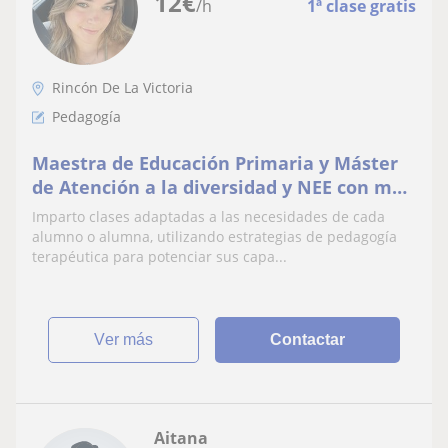
12
€
/h
1ª clase gratis
Rincón De La Victoria
Pedagogía
Maestra de Educación Primaria y Máster
de Atención a la diversidad y NEE con más
de 3 años de experiencia
Imparto clases adaptadas a las necesidades de cada
alumno o alumna, utilizando estrategias de pedagogía
terapéutica para potenciar sus capa...
ver más
Contactar
Aitana