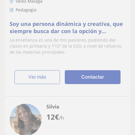
Vélez-Málaga
Pedagogía
Soy una persona dinámica y creativa, que
siempre busca dar con la opción y
respuesta más adecuada a mi alumno/a.
La enseñanza es una de mis pasiones, pudiendo dar
clases en primaria y 1º/2º de la ESO, a nivel de refuerzo
de las materias principales.
ver más
Contactar
Silvia
12
€
/h