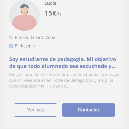
Lucia
15
€
/h
Rincón De La Victoria
Pedagogía
Soy estudiante de pedagogía. Mi objetivo
de que todo alumnado sea escuchado y
motivado al estudio. Daré clase a
Me gustaría dar clases de forma online por las tardes, ya
cualquier alumno.
que mi vivienda es en Torre de Benagalbón y me pilla
lejos desplazarme. He dado c...
ver más
Contactar