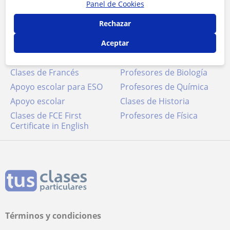
Panel de Cookies
Clases de conversación
Clases de Inglés
Profesores de
Rechazar
Matemáticas
Aceptar
Clases de Lengua
Clases de Español para
Castellana y Literatura
extranjeros
Clases de Francés
Profesores de Biología
Apoyo escolar para ESO
Profesores de Química
Apoyo escolar
Clases de Historia
Clases de FCE First
Profesores de Física
Certificate in English
Términos y condiciones