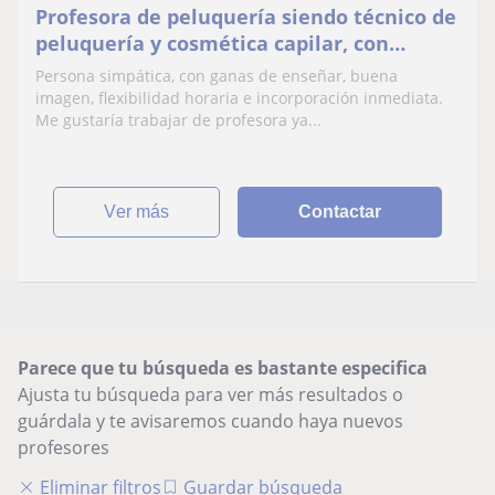
Profesora de peluquería siendo técnico de
peluquería y cosmética capilar, con
experiencia habiendo trabajado en una
Persona simpática, con ganas de enseñar, buena
tienda de cosmética
imagen, flexibilidad horaria e incorporación inmediata.
Me gustaría trabajar de profesora ya...
ver más
Contactar
Parece que tu búsqueda es bastante especifica
Ajusta tu búsqueda para ver más resultados o
guárdala y te avisaremos cuando haya nuevos
profesores
Eliminar filtros
Guardar búsqueda