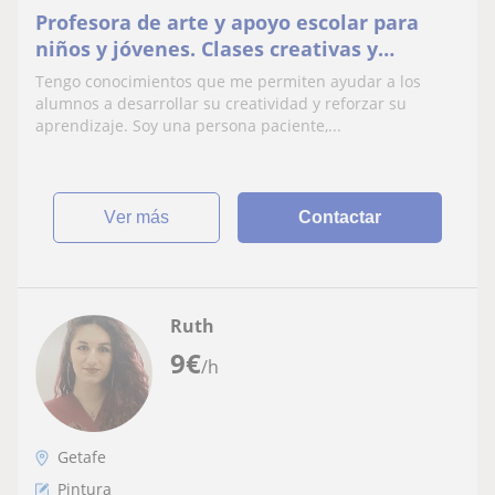
Profesora de arte y apoyo escolar para
niños y jóvenes. Clases creativas y
personalizadas adaptadas al nivel de cada
Tengo conocimientos que me permiten ayudar a los
persona.
alumnos a desarrollar su creatividad y reforzar su
aprendizaje. Soy una persona paciente,...
ver más
Contactar
Ruth
9
€
/h
Getafe
Pintura