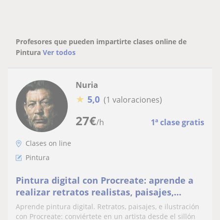
Profesores que pueden impartirte clases online de
Pintura
Ver todos
Nuria
★
5,0
(1 valoraciones)
27
€
/h
1ª clase gratis
Clases on line
Pintura
Pintura digital con Procreate: aprende a
realizar retratos realistas, paisajes,
ilustración
Aprende pintura digital. Retratos, paisajes, e ilustración
con Procreate: conviértete en un artista desde el sillón