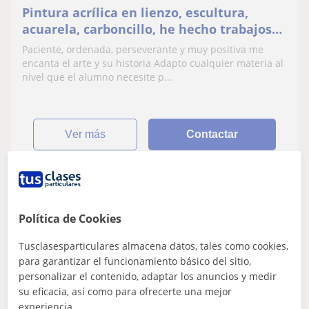
Pintura acrílica en lienzo, escultura,
acuarela, carboncillo, he hecho trabajos
de todo tipo
Paciente, ordenada, perseverante y muy positiva me
encanta el arte y su historia Adapto cualquier materia al
nivel que el alumno necesite p...
ver más
Contactar
Tamara
Política de Cookies
10
€
/h
1ª clase gratis
Tusclasesparticulares almacena datos, tales como cookies,
para garantizar el funcionamiento básico del sitio,
personalizar el contenido, adaptar los anuncios y medir
Getafe
su eficacia, así como para ofrecerte una mejor
Pintura
experiencia.