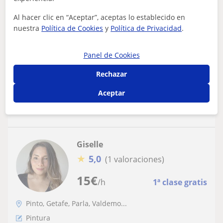
Al hacer clic en “Aceptar”, aceptas lo establecido en
Clases particulares de dibujo y pintura
nuestra
Política de Cookies
y
Política de Privacidad
.
Soy diplomada en Conservación y Restauración, con la
especialidad en pintura, y técnico superior en artes
plásticas y diseño.Ofrezco clases...
Panel de Cookies
Rechazar
Aceptar
ver más
Contactar
Giselle
★
5,0
(1 valoraciones)
15
€
/h
1ª clase gratis
Pinto, Getafe, Parla, Valdemo...
Pintura