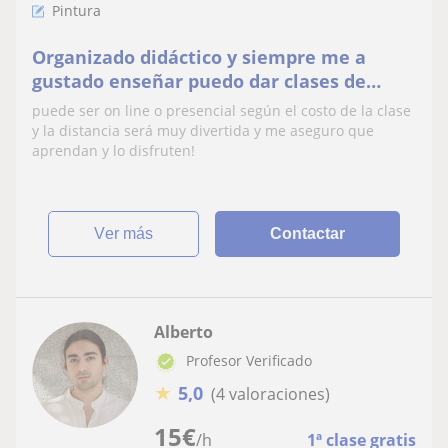
Pintura
Organizado didáctico y siempre me a
gustado enseñar puedo dar clases de
pintura niños y adultos
puede ser on line o presencial según el costo de la clase
y la distancia será muy divertida y me aseguro que
aprendan y lo disfruten!
ver más
Contactar
Alberto
Profesor Verificado
★
5,0
(4 valoraciones)
15
€
/h
1ª clase gratis