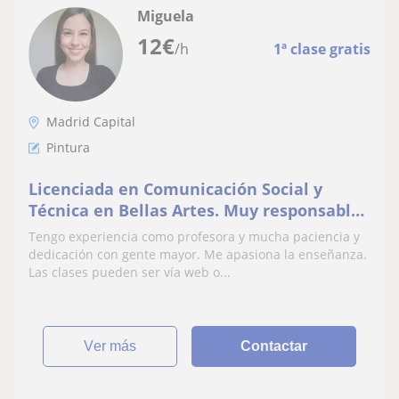
Miguela
12
€
/h
1ª clase gratis
Madrid Capital
Pintura
Licenciada en Comunicación Social y
Técnica en Bellas Artes. Muy responsable
y empática. Me ofrezco como profesora de
Tengo experiencia como profesora y mucha paciencia y
Gramática, Lengua castellana, Pintura,
dedicación con gente mayor. Me apasiona la enseñanza.
Nuevas Tecnologías. También hago
Las clases pueden ser vía web o...
corrección y edición de textos y creación
de contenido. Si tienes
ver más
Contactar