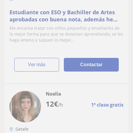
Estudiante con ESO y Bachiller de Artes
aprobadas con buena nota, además he
trabajado previamente cuidando niños.
Me encanta tratar con niños pequeños y enseñarles de
la mejor forma para que se diviertan aprendiendo, se les
haga ameno y saquen lo mejor...
ver más
Contactar
Noelia
12
€
/h
1ª clase gratis
Getafe