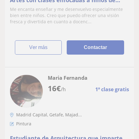
Artes con clases enfocadas a niños de
hasta 10 años
Me encanta enseñar y me desenvuelvo especialmente
bien entre niños. Creo que puedo ofrecer una visión
fresca y divertida en cuanto a docenc...
ver más
Contactar
Maria Fernanda
16
€
/h
1ª clase gratis
Madrid Capital, Getafe, Majad...
Pintura
Estudiante de Arquitectura que imparte