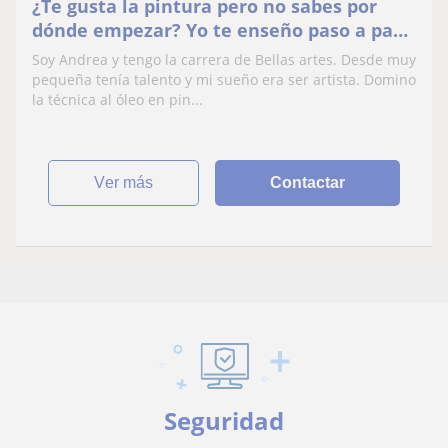
¿Te gusta la pintura pero no sabes por
dónde empezar? Yo te enseño paso a paso
a comenzar a dibujar y pintar
Soy Andrea y tengo la carrera de Bellas artes. Desde muy
pequeña tenía talento y mi sueño era ser artista. Domino
la técnica al óleo en pin...
ver más
Contactar
Seguridad