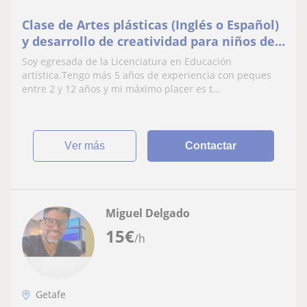
Clase de Artes plásticas (Inglés o Español)
y desarrollo de creatividad para niños de
2-10 años
Soy egresada de la Licenciatura en Educación
artística.Tengo más 5 años de experiencia con peques
entre 2 y 12 años y mi máximo placer es t...
ver más
Contactar
Miguel Delgado
15
€
/h
Getafe