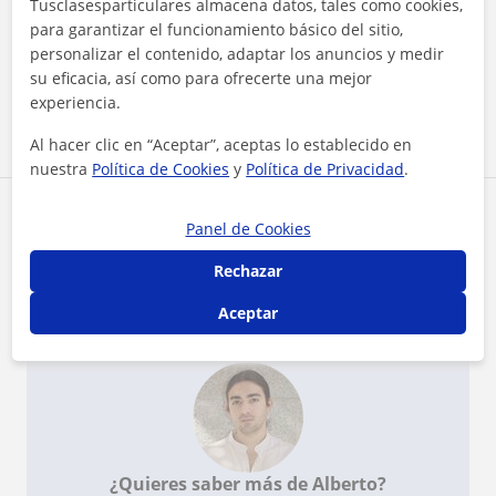
Tusclasesparticulares almacena datos, tales como cookies,
carrera, pero después de las clases de Alberto la
para garantizar el funcionamiento básico del sitio,
saqué con muy buena nota. Trabajamos en
personalizar el contenido, adaptar los anuncios y medir
especial Maya y Z-Brush. Alberto me contagió
Ver más
su eficacia, así como para ofrecerte una mejor
tanto su amor por la materia que hoy en día
trabajo en algo relacionado! Muy recomendable :)
experiencia.
Ver todas las valoraciones
Al hacer clic en “Aceptar”, aceptas lo establecido en
nuestra
Política de Cookies
y
Política de Privacidad
.
Reconocimientos
Panel de Cookies
Rechazar
Profesor verificado
Alberto tiene el Perfil Verificado
Aceptar
¿Quieres saber más de Alberto?