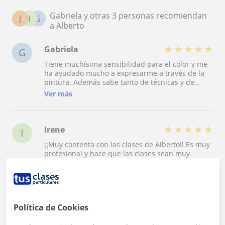
Gabriela y otras 3 personas recomiendan
J
I
G
a Alberto
★
★
★
★
★
Gabriela
G
Tiene muchísima sensibilidad para el color y me
ha ayudado mucho a expresarme a través de la
pintura. Además sabe tanto de técnicas y de
tantos artistas que las clases se me pasan
Ver más
volando escuchándole. Un 100/10!
★
★
★
★
★
Irene
I
¡¡Muy contenta con las clases de Alberto!! Es muy
profesional y hace que las clases sean muy
amenas. En principio empezamos con la pintura
pero me ayudó a perderle el miedo al Photoshop
Ver más
y otros programas, muy recomendado.
Política de Cookies
★
★
★
★
★
Jorge
J
No conseguía aprobar animación 3D en la