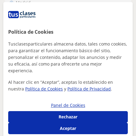
Madrid
Diseño Gráfico: Photoshop, Premier, Illustrator,
InDesign
Profesional titulado en diseño gráfico
Política de Cookies
publicidad y marketing con más de 20
años de experiencia. Experto en fotografía
Tusclasesparticulares almacena datos, tales como cookies,
Clases prácticas para resolver problemas reales y
de producto
para garantizar el funcionamiento básico del sitio,
adaptadas al nivel y formación de cada alumno.
personalizar el contenido, adaptar los anuncios y medir
Programa programa adobe al completo: Photo...
su eficacia, así como para ofrecerte una mejor
experiencia.
Al hacer clic en “Aceptar”, aceptas lo establecido en
ver más
Contactar
nuestra
Política de Cookies
y
Política de Privacidad
.
Panel de Cookies
Holger
Rechazar
6
€
/h
1ª clase gratis
Aceptar