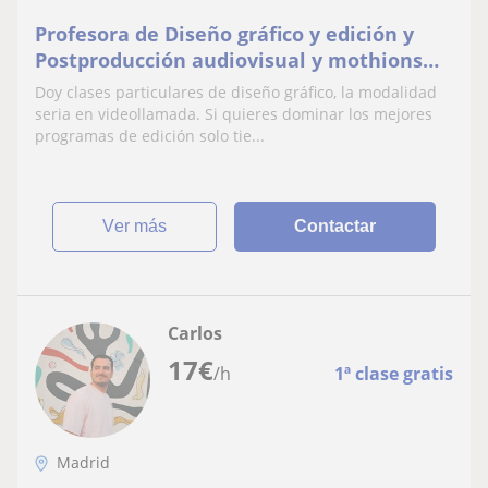
Profesora de Diseño gráfico y edición y
Postproducción audiovisual y mothions
Graphics 3D.
Doy clases particulares de diseño gráfico, la modalidad
seria en videollamada. Si quieres dominar los mejores
programas de edición solo tie...
ver más
Contactar
Carlos
17
€
/h
1ª clase gratis
Madrid