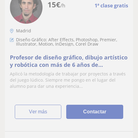
15
€
/h
1ª clase gratis
Madrid
Diseño Gráfico: After Effects, Photoshop, Premier,
Illustrator, Motion, InDesign, Corel Draw
Profesor de diseño gráfico, dibujo artístico
y robótica con más de 6 años de
experiencia en dichas materias.
Aplicó la metodología de trabajar por proyectos a través
del juego lúdico. Siempre me pongo en el lugar del
alumno para dar una experiencia...
ver más
Contactar