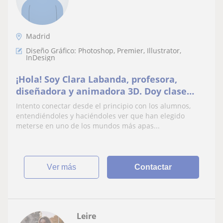
Madrid
Diseño Gráfico: Photoshop, Premier, Illustrator,
InDesign
¡Hola! Soy Clara Labanda, profesora,
diseñadora y animadora 3D. Doy clase
online y presencial de diseño y animación
Intento conectar desde el principio con los alumnos,
3D tanto en grado como en máster,
entendiéndoles y haciéndoles ver que han elegido
además de trabajar en una escuela de
meterse en uno de los mundos más apas...
arte de posgrado asociada a la UCM
gestionando a los alumnos, plane
ver más
Contactar
Leire