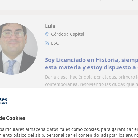
Luis
Córdoba Capital
ESO
Soy Licenciado en Historia, siem
esta materia y estoy dispuesto a 
que quiera que le enseñe
Daría clase, haciéndola por etapas, primero l
contemporánea, resolviendo las dudas que m
Elena
 de Cookies
Córdoba Capital, Almodóvar De...
ESO: Matemáticas básicas
particulares almacena datos, tales como cookies, para garantizar el
ento básico del sitio, personalizar el contenido, adaptar los anunc