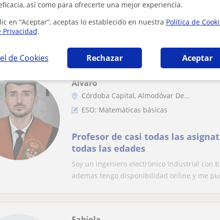
eficacia, así como para ofrecerte una mejor experiencia.
Clases de matemáticas o cualquie
lic en “Aceptar”, aceptas lo establecido en nuestra
Política de Cook
para alumnado de primaria o sec
e Privacidad
.
Cuento con experiencia dando clases particul
el de Cookies
Rechazar
Aceptar
Alvaro
Córdoba Capital, Almodóvar De...
ESO: Matemáticas básicas
Profesor de casi todas las asigna
todas las edades
Soy un ingeniero electrónico industrial con b
ademas tengo disponibilidad online y me pue
Fabiola