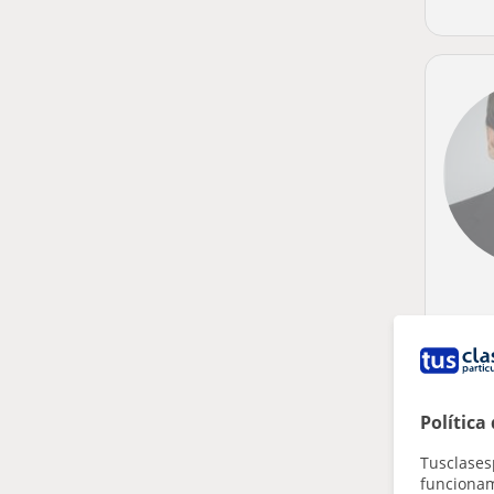
Política
Tusclases
funcionami