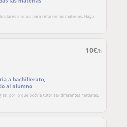
das las materias
ticulares a niños para reforzar las materias. Hago
10
€
/h
ria a bachillerato,
ado al alumno
glés, por lo que podría tutorizar diferentes materias,