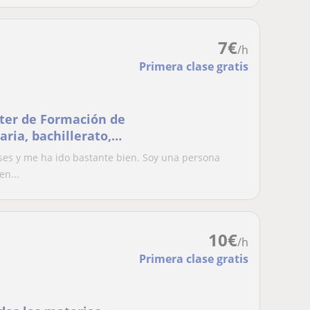
7
€
/h
Primera clase gratis
ster de Formación de
ria, bachillerato,
za de idiomas
ases y me ha ido bastante bien. Soy una persona
en...
10
€
/h
Primera clase gratis