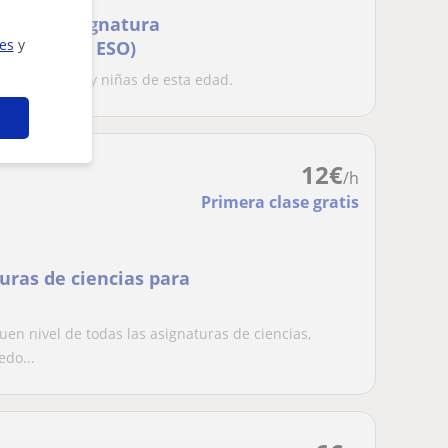
r otra asignatura
ies
y
undaria(2º ESO)
ares a niños y niñas de esta edad.
12
€
/h
Primera clase gratis
turas de ciencias para
uen nivel de todas las asignaturas de ciencias,
do...