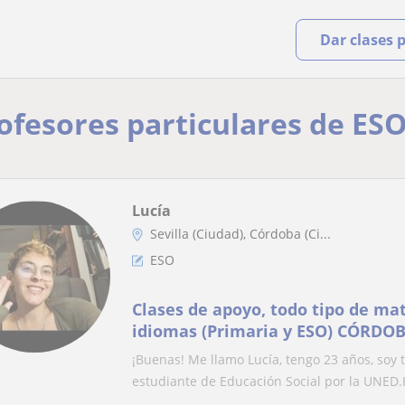
Dar clases 
rofesores particulares de ES
Lucía
Sevilla (Ciudad), Córdoba (Ci...
ESO
Clases de apoyo, todo tipo de mat
idiomas (Primaria y ESO) CÓRDOB
¡Buenas! Me llamo Lucía, tengo 23 años, soy 
estudiante de Educación Social por la UNED.H