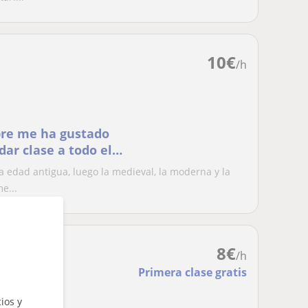
10
€
/h
pre me ha gustado
dar clase a todo el
a edad antigua, luego la medieval, la moderna y la
e...
8
€
/h
Primera clase gratis
ios y