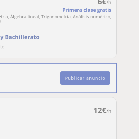
6
€
/h
Primera clase gratis
ría, Álgebra lineal, Trigonometría, Análisis numérico,
s
y Bachillerato
ato
Publicar anuncio
12
€
/h