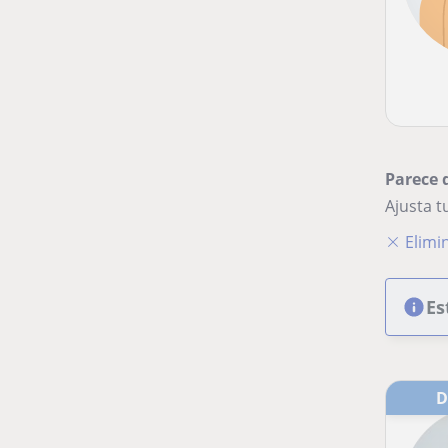
Parece 
Ajusta 
Elimin
Es