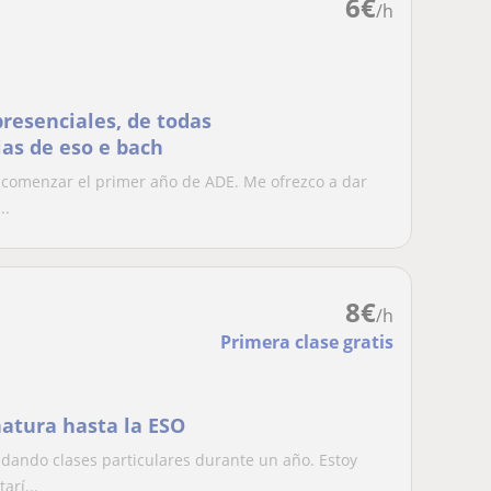
6
€
/h
presenciales, de todas
ias de eso e bach
e comenzar el primer año de ADE. Me ofrezco a dar
..
8
€
/h
Primera clase gratis
natura hasta la ESO
 dando clases particulares durante un año. Estoy
arí...