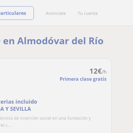
particulares
Anúnciate
Tu cuenta
O en Almodóvar del Río
12
€
/h
Primera clase gratis
erias incluido
A Y SEVILLA
técnica de inserción social en una fundación y
e c...