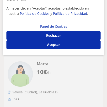
Lengua a nivel que se precise( sintaxis y
Al hacer clic en “Aceptar”, aceptas lo establecido en
morfosintaxis...), con experiencia y
Soy persona que combino mi formación académica de
nuestra
Política de Cookies
y
Política de Privacidad
.
buenos resultados . Posibilidad de
licenciada en Geografía e Historia ,con la posibilidad de
desplazarme a domicilio en Sevilla y
poder facilitar el aprendizaje...
alrededores
Panel de Cookies
Rechazar
ver más
Contactar
Aceptar
Marta
10
€
/h
Sevilla (Ciudad), La Puebla D...
ESO