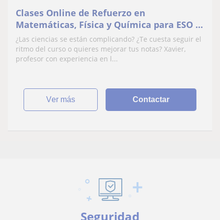
Clases Online de Refuerzo en
Matemáticas, Física y Química para ESO –
Profesor Xavier
¿Las ciencias se están complicando? ¿Te cuesta seguir el
ritmo del curso o quieres mejorar tus notas? Xavier,
profesor con experiencia en l...
ver más
Contactar
Seguridad