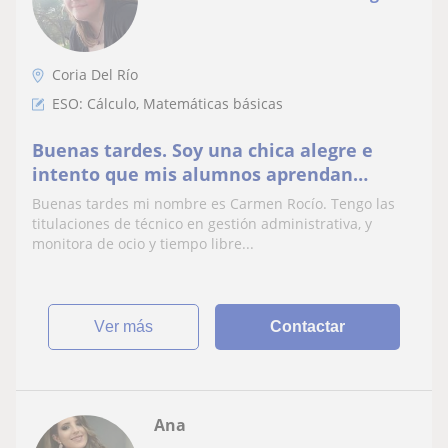
Coria Del Río
ESO: Cálculo, Matemáticas básicas
Buenas tardes. Soy una chica alegre e
intento que mis alumnos aprendan
mientras se divierten. Intento enseñar
Buenas tardes mi nombre es Carmen Rocío. Tengo las
mediante dinámicas y llevando la teoría a
titulaciones de técnico en gestión administrativa, y
campos de la vida real, donde el niño
monitora de ocio y tiempo libre...
pueda verle utilidad a lo que está
aprendiendo. Pues pienso que m
ver más
Contactar
Ana