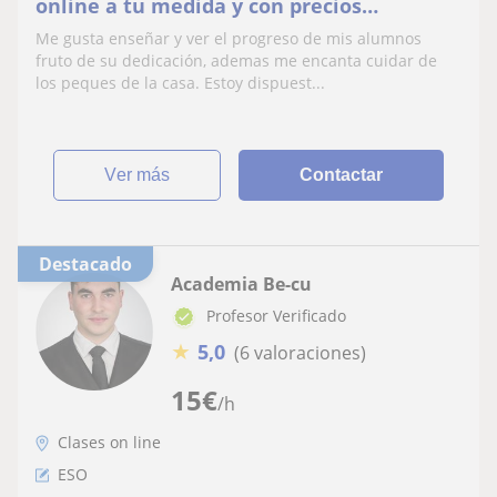
online a tu medida y con precios
accesibles
Me gusta enseñar y ver el progreso de mis alumnos
fruto de su dedicación, ademas me encanta cuidar de
los peques de la casa. Estoy dispuest...
ver más
Contactar
Destacado
Academia Be-cu
Profesor Verificado
★
5,0
(6 valoraciones)
15
€
/h
Clases on line
ESO