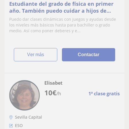
Estudiante del grado de física en primer
año. También puedo cuidar a hijos de
cualquier edad.
Puedo dar clases dinámicas con juegos y ayudas desde
los niveles más básicos hasta para bachiller o grado
medio. Así como poner deberes y e...
ver más
Contactar
Elisabet
10
€
/h
1ª clase gratis
Sevilla Capital
ESO