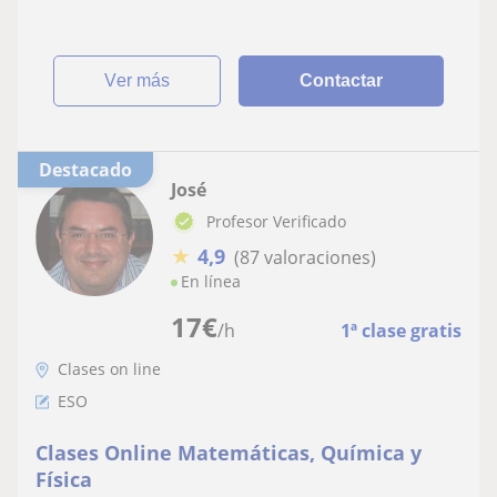
ver más
Contactar
Destacado
José
Profesor Verificado
★
4,9
(87 valoraciones)
En línea
17
€
/h
1ª clase gratis
Clases on line
ESO
Clases Online Matemáticas, Química y
Física