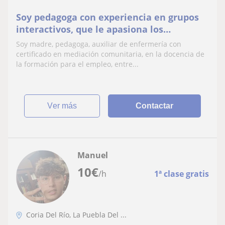
Soy pedagoga con experiencia en grupos
interactivos, que le apasiona los
aprendizajes basados en proyectos, los
Soy madre, pedagoga, auxiliar de enfermería con
juegos para repasar conocimientos, los
certificado en mediación comunitaria, en la docencia de
vídeos para clarificar dudas y ampliar
la formación para el empleo, entre...
conceptos e información. Me gusta la
historia. Estudié mi bachill
ver más
Contactar
Manuel
10
€
/h
1ª clase gratis
Coria Del Río, La Puebla Del ...