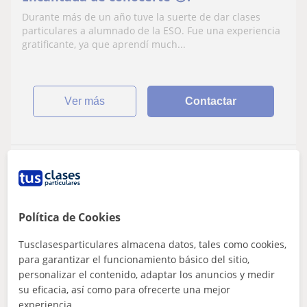
Durante más de un año tuve la suerte de dar clases
particulares a alumnado de la ESO. Fue una experiencia
gratificante, ya que aprendí much...
ver más
Contactar
Silvia Maria
9
€
/h
Política de Cookies
Tusclasesparticulares almacena datos, tales como cookies,
La Puebla Del Río, Coria Del ...
para garantizar el funcionamiento básico del sitio,
ESO
personalizar el contenido, adaptar los anuncios y medir
su eficacia, así como para ofrecerte una mejor
Licenciada en Historia,imparte clases de
experiencia.