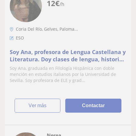
12
€
/h
Coria Del Río, Gelves, Paloma...
ESO
Soy Ana, profesora de Lengua Castellana y
Literatura. Doy clases de lengua, historia
y latín. Para más información póngase en
Soy Ana, graduada en Filología Hispánica con doble
contacto
mención en estudios italianos por la Universidad de
Sevilla. Soy profesora de ELE y grad...
ver más
Contactar
Nerea