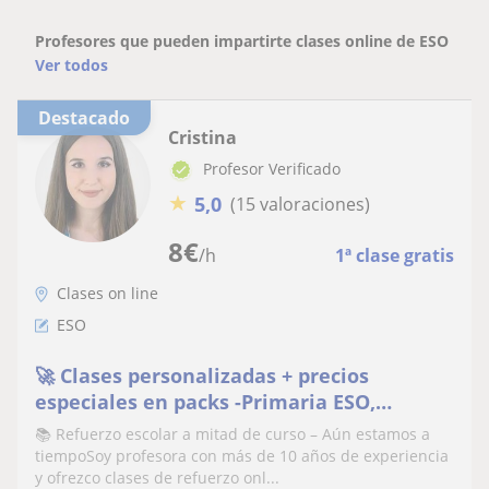
Profesores que pueden impartirte clases online de ESO
Ver todos
Destacado
Cristina
Profesor Verificado
★
5,0
(15 valoraciones)
8
€
/h
1ª clase gratis
Clases on line
ESO
🚀 Clases personalizadas + precios
especiales en packs -Primaria ESO,
Bachillerato y Pruebas para adultos 📚
📚 Refuerzo escolar a mitad de curso – Aún estamos a
¡Infórmate ya!
tiempoSoy profesora con más de 10 años de experiencia
y ofrezco clases de refuerzo onl...