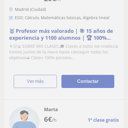
Madrid (Ciudad)
ESO: Cálculo, Matemáticas básicas, Álgebra lineal
🥇 Profesor más valorado | 🎯 15 años de
experiencia y 1100 alumnos | 🏆 100%
aprobados
👨🏻‍💻 SOBRE MIS CLASES:🎓 Clases a todos los niveles🤝
Iremos juntos de la mano hasta conseguir todos los
objetivos⛳️ Clases 100% persona...
ver más
Contactar
Marta
6
€
/h
1ª clase gratis