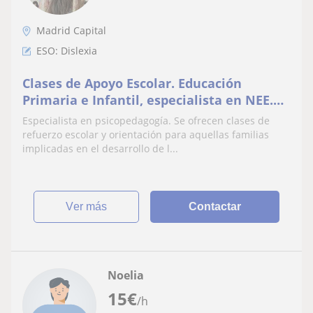
Madrid Capital
ESO: Dislexia
Clases de Apoyo Escolar. Educación
Primaria e Infantil, especialista en NEE.
Pedagogia Terapéutica y Audición y
Especialista en psicopedagogía. Se ofrecen clases de
Lenguaje. Sólo online
refuerzo escolar y orientación para aquellas familias
implicadas en el desarrollo de l...
ver más
Contactar
Noelia
15
€
/h