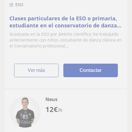
ESO
Clases particulares de la ESO o primaria,
estudiante en el conservatorio de danza
clásica y grado superior, titulación en ESO
Graduada en la ESO por ámbito científico, he trabajado
por ámbito científico
anteriormente con niños, estudiante de danza clásica en
el Conservatorio profesional...
ver más
Contactar
Neus
12
€
/h