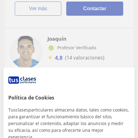
ver más
Contactar
Joaquín
Profesor Verificado
★
4,8
(14 valoraciones)
12
€
/h
Getafe, Fuenlabrada, Leganés,...
ESO
Política de Cookies
Profesor de Primaria y Orientador con
Tusclasesparticulares almacena datos, tales como cookies,
Inglés
para garantizar el funcionamiento básico del sitio,
Hola!Me llamo Joaquín y soy maestro y orientador
personalizar el contenido, adaptar los anuncios y medir
educativo. Actualmente estoy en posesión del certificado
su eficacia, así como para ofrecerte una mejor
de nivel C1 de Inglés.Me ofrezco...
experiencia.