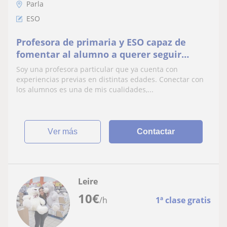
Parla
ESO
Profesora de primaria y ESO capaz de
fomentar al alumno a querer seguir
aprendiendo y mejorando.
Soy una profesora particular que ya cuenta con
experiencias previas en distintas edades. Conectar con
los alumnos es una de mis cualidades,...
ver más
Contactar
Leire
10
€
/h
1ª clase gratis