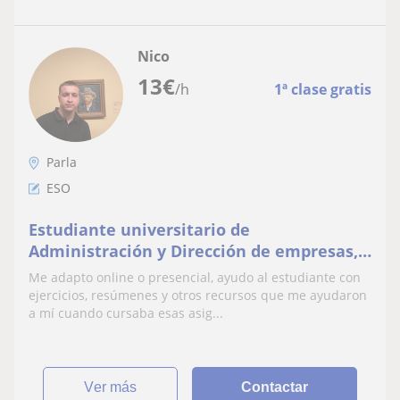
Nico
13
€
/h
1ª clase gratis
Parla
ESO
Estudiante universitario de
Administración y Dirección de empresas,
bachillerato cursado de ciencias de la
Me adapto online o presencial, ayudo al estudiante con
salud.
ejercicios, resúmenes y otros recursos que me ayudaron
a mí cuando cursaba esas asig...
ver más
Contactar