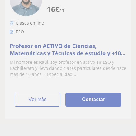
16
€
/h
Clases on line
ESO
Profesor en ACTIVO de Ciencias,
Matemáticas y Técnicas de estudio y +10
años de experiencia en Clases
Mi nombre es Raúl, soy profesor en activo en ESO y
Particulares. Clases on-line
Bachillerato y llevo dando clases particulares desde hace
más de 10 años. - Especialidad...
ver más
Contactar