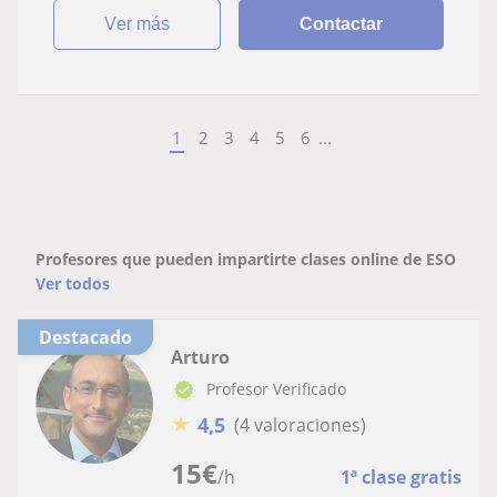
ver más
Contactar
1
2
3
4
5
6
...
Profesores que pueden impartirte clases online de ESO
Ver todos
Destacado
Arturo
Profesor Verificado
★
4,5
(4 valoraciones)
15
€
/h
1ª clase gratis