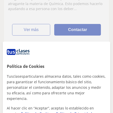
atragante la materia de Química. Esto podemos hacerlo
ayudando a esa persona con los deber...
ver más
Contactar
Maria
12
€
/h
1ª clase gratis
Política de Cookies
Tusclasesparticulares almacena datos, tales como cookies,
para garantizar el funcionamiento básico del sitio,
Salteras
personalizar el contenido, adaptar los anuncios y medir
ESO: Química básica
su eficacia, así como para ofrecerte una mejor
experiencia.
Soy estudiante de primero de Odontología
Al hacer clic en “Aceptar”, aceptas lo establecido en
y estoy dispuesta a dar clases de Inglés