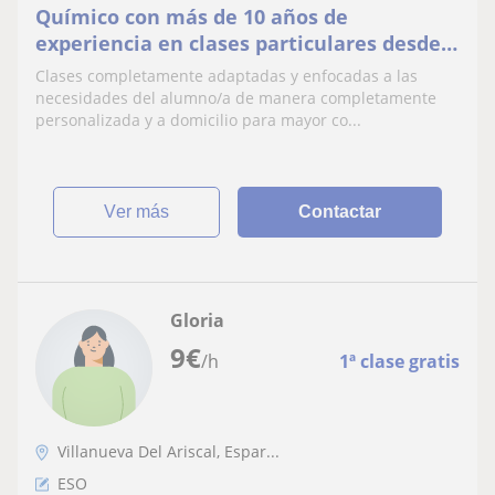
Químico con más de 10 años de
experiencia en clases particulares desde
primero de la ESO hasta 2º de
Clases completamente adaptadas y enfocadas a las
Bachillerato.
necesidades del alumno/a de manera completamente
personalizada y a domicilio para mayor co...
ver más
Contactar
Gloria
9
€
/h
1ª clase gratis
Villanueva Del Ariscal, Espar...
ESO