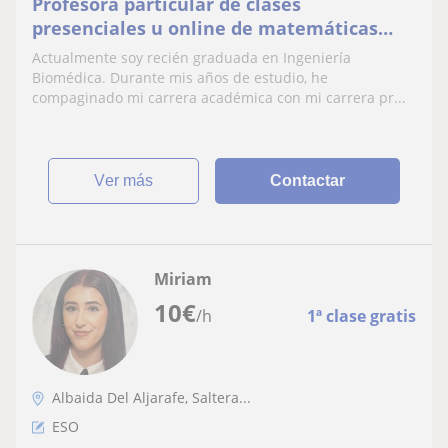
Profesora particular de clases
presenciales u online de matemáticas
para cualquier nivel académico
Actualmente soy recién graduada en Ingeniería
Biomédica. Durante mis años de estudio, he
compaginado mi carrera académica con mi carrera pr...
ver más
Contactar
Miriam
10
€
/h
1ª clase gratis
Albaida Del Aljarafe, Saltera...
ESO