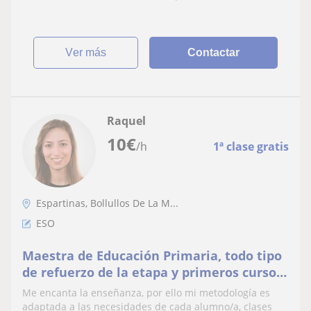
ver más
Contactar
Raquel
10
€
/h
1ª clase gratis
Espartinas, Bollullos De La M...
ESO
Maestra de Educación Primaria, todo tipo
de refuerzo de la etapa y primeros cursos
de la ESO
Me encanta la enseñanza, por ello mi metodología es
adaptada a las necesidades de cada alumno/a, clases