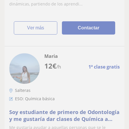
dinámicas, partiendo de los aprendi...
ver más
Contactar
Maria
12
€
/h
1ª clase gratis
Salteras
ESO: Química básica
Soy estudiante de primero de Odontología
y me gustaría dar clases de Química a
niños de hasta 2 de bachillerato.
Me gustaría ayudar a aquellas personas que se le