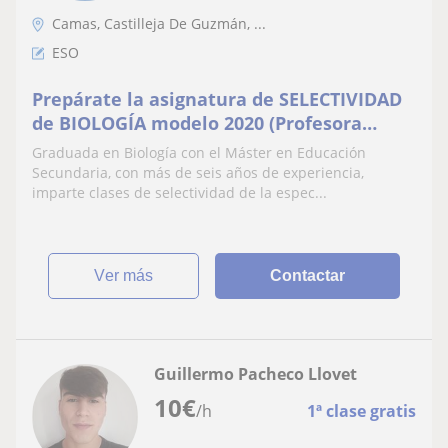
Camas, Castilleja De Guzmán, ...
ESO
Prepárate la asignatura de SELECTIVIDAD
de BIOLOGÍA modelo 2020 (Profesora
Titulada)
Graduada en Biología con el Máster en Educación
Secundaria, con más de seis años de experiencia,
imparte clases de selectividad de la espec...
ver más
Contactar
Guillermo Pacheco Llovet
10
€
/h
1ª clase gratis