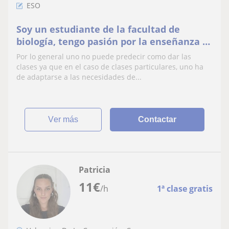
ESO
Soy un estudiante de la facultad de
biología, tengo pasión por la enseñanza y
mi objetivo es convertirme en profesor.
Por lo general uno no puede predecir como dar las
clases ya que en el caso de clases particulares, uno ha
de adaptarse a las necesidades de...
ver más
Contactar
Patricia
11
€
/h
1ª clase gratis