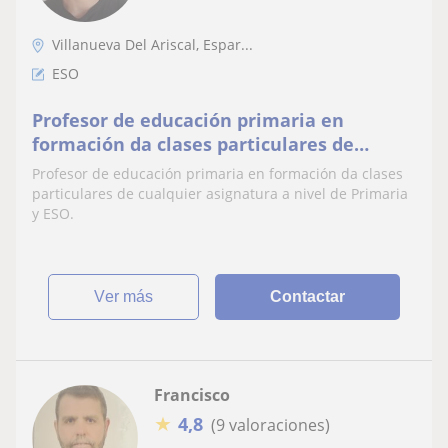
Villanueva Del Ariscal, Espar...
ESO
Profesor de educación primaria en
formación da clases particulares de
cualquier asignatura a nivel de Primaria y
Profesor de educación primaria en formación da clases
ESO
particulares de cualquier asignatura a nivel de Primaria
y ESO.
ver más
Contactar
Francisco
★
4,8
(9 valoraciones)