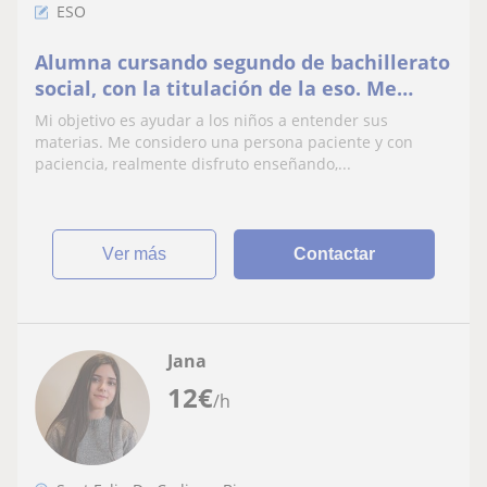
ESO
Alumna cursando segundo de bachillerato
social, con la titulación de la eso. Me
gusta enseñar y ayudar a los niños. Si
Mi objetivo es ayudar a los niños a entender sus
puede ser mejor niños de la ESO o
materias. Me considero una persona paciente y con
primaria
paciencia, realmente disfruto enseñando,...
ver más
Contactar
Jana
12
€
/h