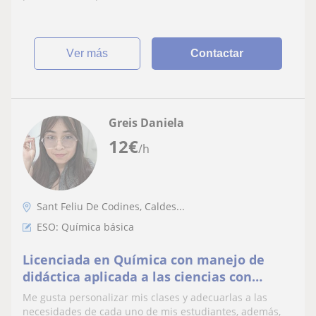
ver más
Contactar
Greis Daniela
12
€
/h
Sant Feliu De Codines, Caldes...
ESO: Química básica
Licenciada en Química con manejo de
didáctica aplicada a las ciencias con
manejo de las TIC y experiencia con
Me gusta personalizar mis clases y adecuarlas a las
inclusión educativa
necesidades de cada uno de mis estudiantes, además,