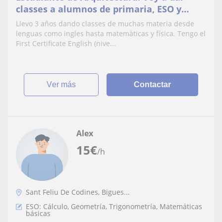
classes a alumnos de primaria, ESO y
batxillerato. Soy una persona responsable
Llevo 3 años dando classes de muchas materia desde
y siempre intento sacar lo mejor de cada
lenguas como ingles hasta matemàticas y física. Tengo el
alumno
First Certificate English (nive...
ver más
Contactar
Alex
15
€
/h
Sant Feliu De Codines, Bigues...
ESO: Cálculo, Geometría, Trigonometría, Matemáticas
básicas