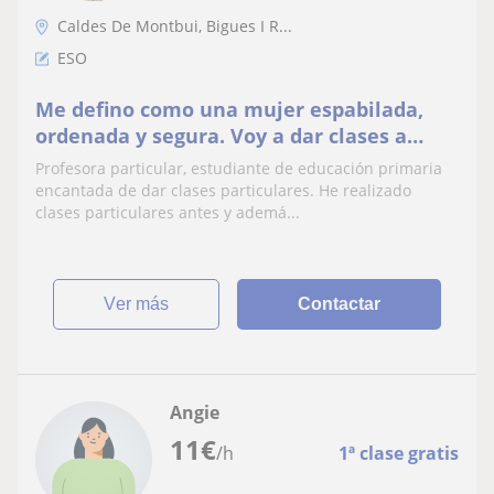
Caldes De Montbui, Bigues I R...
ESO
Me defino como una mujer espabilada,
ordenada y segura. Voy a dar clases a
niños y niñas de cualquier edad.
Profesora particular, estudiante de educación primaria
encantada de dar clases particulares. He realizado
clases particulares antes y ademá...
ver más
Contactar
Angie
11
€
/h
1ª clase gratis