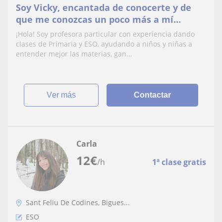
Soy Vicky, encantada de conocerte y de
que me conozcas un poco más a mí
también! Tengo 22 años y llevo tres años
¡Hola! Soy profesora particular con experiencia dando
realizando clases
clases de Primaria y ESO, ayudando a niños y niñas a
entender mejor las materias, gan...
ver más
Contactar
Carla
12
€
/h
1ª clase gratis
Sant Feliu De Codines, Bigues...
ESO