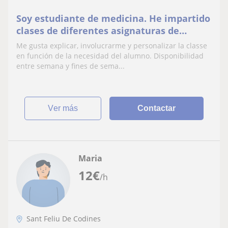
Soy estudiante de medicina. He impartido
clases de diferentes asignaturas de
primaria, Eso y bachillerato durante años
Me gusta explicar, involucrarme y personalizar la classe
en función de la necesidad del alumno. Disponibilidad
entre semana y fines de sema...
ver más
Contactar
Maria
12
€
/h
Sant Feliu De Codines