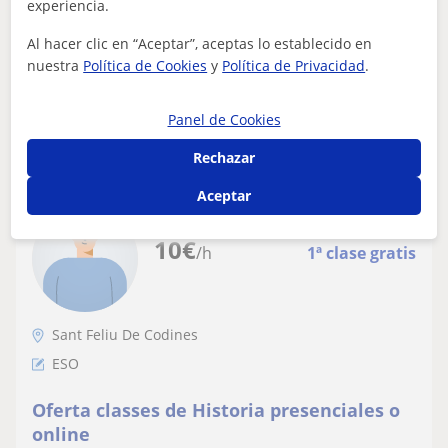
experiencia.
bachillerato.
personas con dificultades en el aprendizaje de materias
como Biología o relacionad...
Al hacer clic en “Aceptar”, aceptas lo establecido en
nuestra
Política de Cookies
y
Política de Privacidad
.
ver más
Contactar
Panel de Cookies
Rechazar
Aceptar
Oriol
10
€
/h
1ª clase gratis
Sant Feliu De Codines
ESO
Oferta classes de Historia presenciales o
online