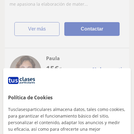
me apasiona la elaboración de mater...
ver más
Contactar
Paula
15
€
/h
1ª clase gratis
Sant Feliu De Codines
Política de Cookies
ESO
Tusclasesparticulares almacena datos, tales como cookies,
Graduada en Biología Ambiental por la
para garantizar el funcionamiento básico del sitio,
personalizar el contenido, adaptar los anuncios y medir
Universitat Autònoma de Barcelona.
su eficacia, así como para ofrecerte una mejor
Clases para niños desde primaria hasta
Clases particulares de primaria hasta bachillerato, para