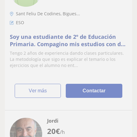
Sant Feliu De Codines, Bigues...
ESO
Soy una estudiante de 2º de Educación
Primaria. Compagino mis estudios con dar
clases particulares a Primaria y ESO
Tengo 2 años de experiencia dando clases particulares.
La metodología que sigo es explicar el temario o los
ejercicios que el alumno no ent...
ver más
Contactar
Jordi
20
€
/h