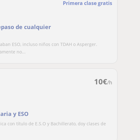
Primera clase gratis
epaso de cualquier
saban ESO, incluso niños con TDAH o Asperger.
amente no...
10
€
/h
aria y ESO
a con título de E.S.O y Bachillerato, doy clases de