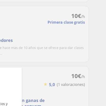
10
€
/h
Primera clase gratis
edores
e hace mas de 10 años que se ofrece para dar clases
..
10
€
/h
★
5,0
(1 valoraciones)
siasta, con ganas de
ios y