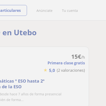
particulares
Anúnciate
Tu cuenta
O en Utebo
15
€
/h
Primera clase gratis
★
5,0
(2 valoraciones)
áticas º ESO hasta 2º
a de la ESO
 desde hace 7 años de forma presencial
ién de forma...