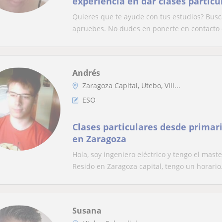
experiencia en dar clases particu
escribir y refuerzo
Quieres que te ayude con tus estudios? Bus
apruebes. No dudes en ponerte en contacto 
Andrés
Zaragoza Capital, Utebo, Vill...
ESO
Clases particulares desde primar
en Zaragoza
Hola, soy ingeniero eléctrico y tengo el mas
Resido en Zaragoza capital, tengo un horario.
Susana