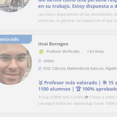
en su trabajo. Estoy dispuesta a 
que necesiten un refuerzo con a
Las clases dependerán de las necesidades de
ayudarles mejorar sus aptitudes 
intención, es generar un espacio en el que ha
Destacado
Unai Borregon
En línea
Profesor Verificado
Utebo
ESO: Cálculo, Matemáticas básicas, Álgebr
🥇 Profesor más valorado | 🎯 15 
1100 alumnos | 🏆 100% aprobad
👨🏻‍💻 SOBRE MIS CLASES:🎓 Clases a todos 
conseguir todos los objetivos⛳️ Clases 100% 