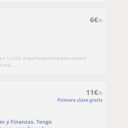
6
€
/h
ia Y 1,2 ESO. Etapa fundamental para adquirir
o má...
11
€
/h
Primera clase gratis
ón y Finanzas. Tengo