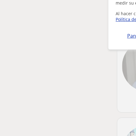
medir su 
Al hacer c
Política d
Pan