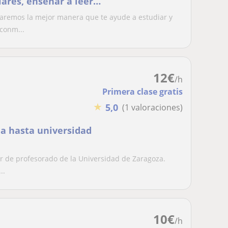
lares, enseñar a leer y
caremos la mejor manera que te ayude a estudiar y
conm...
12
€
/h
Primera clase gratis
★
5,0
(1 valoraciones)
ia hasta universidad
ter de profesorado de la Universidad de Zaragoza.
..
10
€
/h