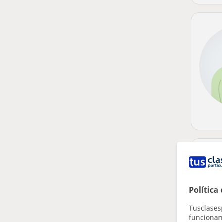
Política
Tusclases
funcionami