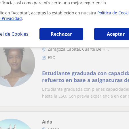
ayudar al alumno, dándole faci
eficacia, así como para ofrecerte una mejor experiencia.
o apuntes
Mi metodología para las clases, se basaría 
lic en “Aceptar”, aceptas lo establecido en nuestra
Política de Cook
conllevaría realizar trabajo extra como apunte
e Privacidad
.
el de Cookies
Rechazar
Aceptar
Mikire
Zaragoza Capital, Cuarte De H...
ESO
Estudiante graduada con capacida
refuerzo en base a asignaturas de
Estudiante graduada con plenas capacidades
hasta la ESO. Con previa experiencia en dar c
Aida