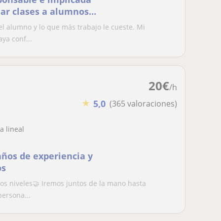
dar clases a alumnos
lgunas materias para
l alumno y lo que más trabajo le cueste. Mi
donde más les cueste.
ya conf...
20
€
/h
★
5,0
(365 valoraciones)
a lineal
años de experiencia y
os
los niveles🤝 Iremos juntos de la mano hasta
persona...