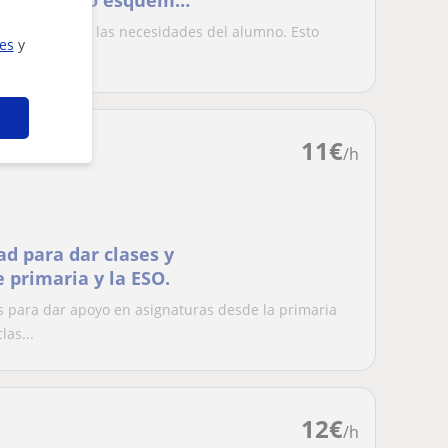
lidades como esquemas
en adaptarme a las necesidades del alumno. Esto
ies
y
s,...
11
€
/h
d para dar clases y
 primaria y la ESO.
 para dar apoyo en asignaturas desde la primaria
las...
12
€
/h