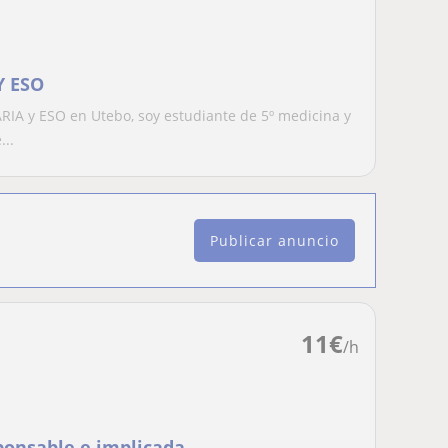
Y ESO
ARIA y ESO en Utebo, soy estudiante de 5º medicina y
...
Publicar anuncio
11
€
/h
onsable e implicada