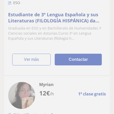
ESO
Estudiante de 3º Lengua Española y sus
Literaturas (FILOLOGÍA HISPÁNICA) da
refuerzo escolar nivel PRIMARIA y
Graduada en ESO y en Bachillerato de Humanidades Y
SECUNDARIA en Asturias
Ciencias sociales en Asturias.Curso 3º en Lengua
Española y sus Literaturas (filología h...
ver más
Contactar
Myrian
12
€
/h
1ª clase gratis