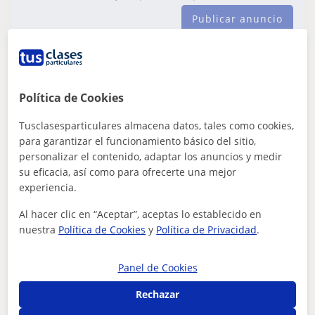
Publicar anuncio
Laura Bernardo
20
€
Política de Cookies
/h
1ª clase gratis
Tusclasesparticulares almacena datos, tales como cookies,
para garantizar el funcionamiento básico del sitio,
personalizar el contenido, adaptar los anuncios y medir
Oviedo, Ribera De Arriba
su eficacia, así como para ofrecerte una mejor
ESO: Química básica
experiencia.
Clases particulares a domicilio
Al hacer clic en “Aceptar”, aceptas lo establecido en
(Villaviciosa y alrededores) y online.
nuestra
Política de Cookies
y
Política de Privacidad
.
Física, Química y Matemáticas
OFERTAOferto clases particulares a domicilio y online en
la zona de Villaviciosa (Asturias) y alrededores, del área
Panel de Cookies
de ciencias a nivel de...
Rechazar