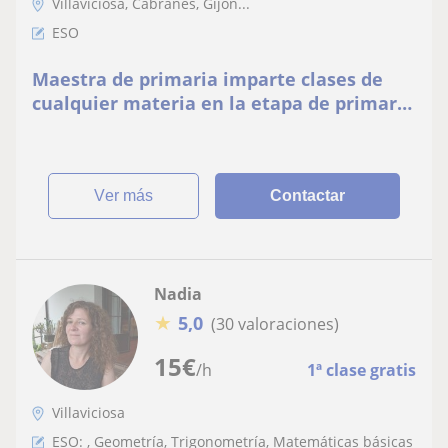
Villaviciosa, Cabranes, Gijón...
ESO
Maestra de primaria imparte clases de
cualquier materia en la etapa de primaria
y primeros cursos de la ESO
ver más
Contactar
Nadia
★
5,0
(30 valoraciones)
15
€
/h
1ª clase gratis
Villaviciosa
ESO: , Geometría, Trigonometría, Matemáticas básicas