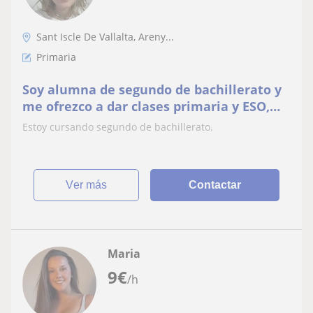
Sant Iscle De Vallalta, Areny...
Primaria
Soy alumna de segundo de bachillerato y
me ofrezco a dar clases primaria y ESO,
puedo dar clases de manera presencial o
Estoy cursando segundo de bachillerato.
online. 7€/h
ver más
Contactar
Maria
9
€
/h