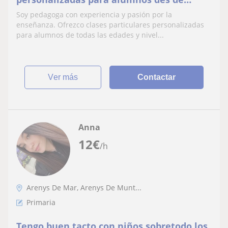
primaria hasta batxillerato
Soy pedagoga con experiencia y pasión por la
enseñanza. Ofrezco clases particulares personalizadas
para alumnos de todas las edades y nivel...
ver más
Contactar
Anna
12
€
/h
Arenys De Mar, Arenys De Munt...
Primaria
Tengo buen tacto con niños sobretodo los