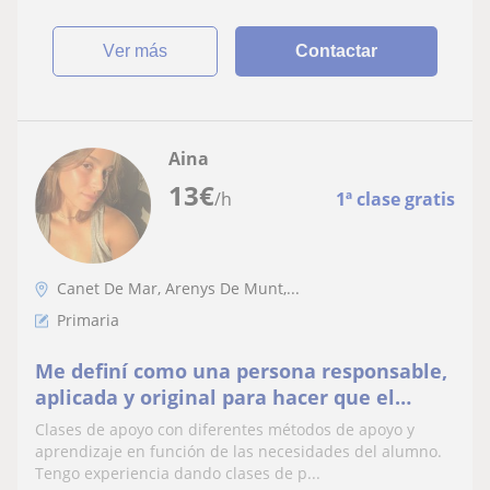
ver más
Contactar
Aina
13
€
/h
1ª clase gratis
Canet De Mar, Arenys De Munt,...
Primaria
Me definí como una persona responsable,
aplicada y original para hacer que el
aprendizaje sea divertido y ameno.
Clases de apoyo con diferentes métodos de apoyo y
aprendizaje en función de las necesidades del alumno.
Tengo experiencia dando clases de p...