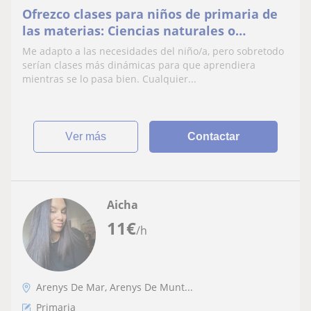
Ofrezco clases para niños de primaria de
las materias: Ciencias naturales o
sociales, inglés, catalán o castellano.
Me adapto a las necesidades del niño/a, pero sobretodo
serían clases más dinámicas para que aprendiera
mientras se lo pasa bien. Cualquier...
ver más
Contactar
Aicha
11
€
/h
Arenys De Mar, Arenys De Munt...
Primaria