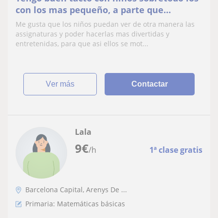
con los mas pequeño, a parte que
considero que tengo mucha paciència i
Me gusta que los niños puedan ver de otra manera las
que me encantan
assignaturas y poder hacerlas mas divertidas y
entretenidas, para que asi ellos se mot...
ver más
Contactar
Lala
9
€
/h
1ª clase gratis
Barcelona Capital, Arenys De ...
Primaria: Matemáticas básicas