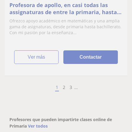
Profesora de apollo, en casi todas las
assignaturas de entre la primaria, hasta
bachillerato
Ofrezco apoyo académico en matemáticas y una amplia
gama de asignaturas, desde primaria hasta bachillerato.
Con mi pasión por la enseñanza...
ver más
Contactar
1
2
3
...
Profesores que pueden impartirte clases online de
Primaria
Ver todos