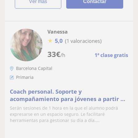
ver más
Contactar
Vanessa
★
5,0
(1 valoraciones)
33
€
/h
1ª clase gratis
Barcelona Capital
Primaria
Coach personal. Soporte y
acompañamiento para jóvenes a partir de
12 años
Serán sesiones de 1 hora en la que el alumno podrá
expresarse en un espacio seguro. Le facilitaré
herramientas para gestionar su día a día....