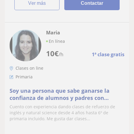
ver más
Contactar
Maria
En línea
10
€
/h
1ª clase gratis
Clases on line
Primaria
Soy una persona que sabe ganarse la
confianza de alumnos y padres con
facilidad, soy responsable y organizada.
Cuento con experiencia dando clases de refuerzo de
inglés y natural science desde 4 años hasta 6º de
primaria incluido. Me gusta dar clases...