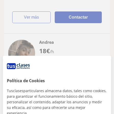
ver más
Contactar
Andrea
18
€
/h
Arenys De Mar, Arenys De Munt...
Primaria
Política de Cookies
Tusclasesparticulares almacena datos, tales como cookies,
Imparto clases de apoyo escolar según las
para garantizar el funcionamiento básico del sitio,
necesidades del alumna o alumno
personalizar el contenido, adaptar los anuncios y medir
Primero de todo revisaremos los deberes que se tengan
su eficacia, así como para ofrecerte una mejor
que hacer. Luego repasaremos trabajos y exámenes que
experiencia.