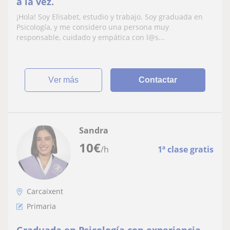
a la vez.
¡Hola! Soy Elisabet, estudio y trabajo. Soy graduada en
Psicología, y me considero una persona muy
responsable, cuidado y empática con l@s...
ver más
Contactar
Sandra
10
€
/h
1ª clase gratis
Carcaixent
Primaria
Graduada en Psicología con experiencia