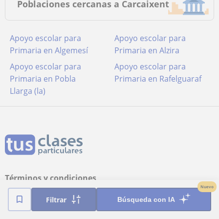
Poblaciones cercanas a Carcaixent
Apoyo escolar para
Apoyo escolar para
Primaria en Algemesí
Primaria en Alzira
Apoyo escolar para
Apoyo escolar para
Primaria en Pobla
Primaria en Rafelguaraf
Llarga (la)
Términos y condiciones
Nuevo
Política de cookies
Filtrar
Búsqueda con IA
Configuración de Cookies