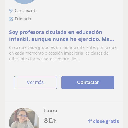
Carcaixent
Primaria
Soy profesora titulada en educación
infantil, aunque nunca he ejercido. Me
gustaría darle clases a niños/as de
Creo que cada grupo es un mundo diferente, por lo que,
primaria.
en cada momento o ocasión impartiria las clases de
diferentes formaspero siempre div...
ver más
Contactar
Laura
8
€
/h
1ª clase gratis