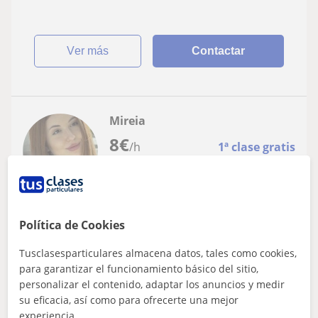
ver más
Contactar
Mireia
8
€
/h
1ª clase gratis
Alzira, Algemesí, Benicull De...
Política de Cookies
Primaria
Tusclasesparticulares almacena datos, tales como cookies,
Maestra de Educación Primaria y infantil
para garantizar el funcionamiento básico del sitio,
imparte clases de refuerzo escolar
personalizar el contenido, adaptar los anuncios y medir
Soy Mireia, una maestra apasionada con experiencia en
su eficacia, así como para ofrecerte una mejor
la enseñanza. Ofrezco clases particulares
experiencia.