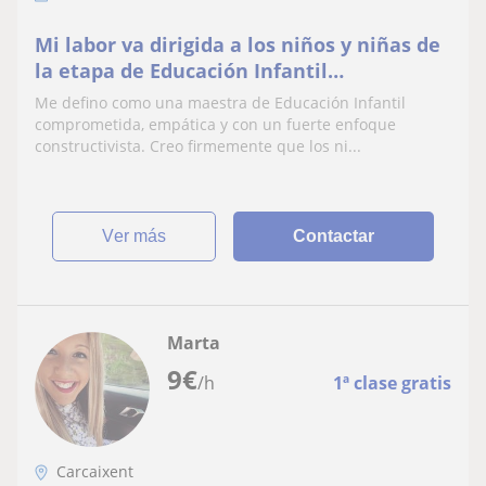
Mi labor va dirigida a los niños y niñas de
la etapa de Educación Infantil
(especialmente de 3 a 6 años).
Me defino como una maestra de Educación Infantil
comprometida, empática y con un fuerte enfoque
constructivista. Creo firmemente que los ni...
ver más
Contactar
Marta
9
€
/h
1ª clase gratis
Carcaixent