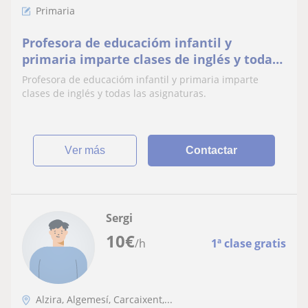
Primaria
Profesora de educacióm infantil y
primaria imparte clases de inglés y todas
las asignaturas
Profesora de educacióm infantil y primaria imparte
clases de inglés y todas las asignaturas.
ver más
Contactar
Sergi
10
€
/h
1ª clase gratis
Alzira, Algemesí, Carcaixent,...