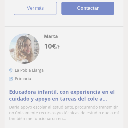
ver más
Contactar
Marta
10
€
/h
La Pobla Llarga
Primaria
Educadora infantil, con experiencia en el
cuidado y apoyo en tareas del cole a
menores de entre 0 y 11 años.
Daría apoyo escolar al estudiante, procurando transmitir
no únicamente recursos y/o técnicas de estudio que a mí
también me funcionaron en...