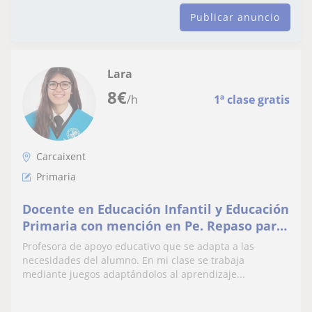
Publicar anuncio
Lara
8
€
/h
1ª clase gratis
Carcaixent
Primaria
Docente en Educación Infantil y Educación
Primaria con mención en Pe. Repaso para
todo tipo de asignaturas de educación
Profesora de apoyo educativo que se adapta a las
primaria.
necesidades del alumno. En mi clase se trabaja
mediante juegos adaptándolos al aprendizaje...