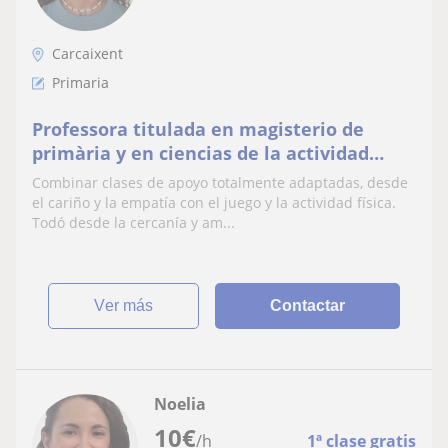
Carcaixent
Primaria
Professora titulada en magisterio de
primària y en ciencias de la actividad
física y deporte.
Combinar clases de apoyo totalmente adaptadas, desde
el cariño y la empatía con el juego y la actividad física.
Todó desde la cercanía y am...
ver más
Contactar
Noelia
10
€
/h
1ª clase gratis