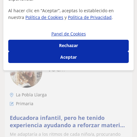
personalizadas para potenciar el aprendizaj...
Al hacer clic en “Aceptar”, aceptas lo establecido en
nuestra
Política de Cookies
y
Política de Privacidad
.
ver más
Contactar
Panel de Cookies
Rechazar
Aceptar
Marta
10
€
/h
La Pobla Llarga
Primaria
Educadora infantil, pero he tenido
experiencia ayudando a reforzar materias
y a hacer los deberes a niños de primaria.
Me adaptaría a los ritmos de cada niño/a, procurando