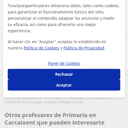
Al hacer clic, aceptas nuestro
aviso legal
y de
privacidad
Tusclasesparticulares almacena datos, tales como cookies,
para garantizar el funcionamiento básico del sitio,
Contactar ahora
personalizar el contenido, adaptar los anuncios y medir
su eficacia, así como para ofrecerte una mejor
experiencia.
Al hacer clic en “Aceptar”, aceptas lo establecido en
Comparte a este profesor
nuestra
Política de Cookies
y
Política de Privacidad
.
Panel de Cookies
Rechazar
¿Hay algún error en este perfil?
Cuéntanos
Aceptar
Tus clases particulares
Primaria
Valencia
Carcaixent
graduada en psicología. estudio y trabajo a la vez.
Otros profesores de Primaria en
Carcaixent que pueden interesarte