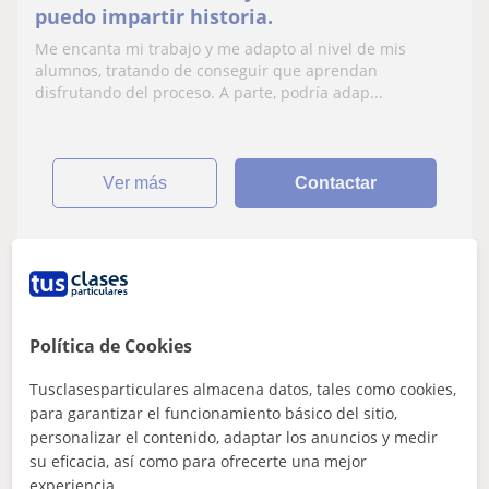
puedo impartir historia.
Me encanta mi trabajo y me adapto al nivel de mis
alumnos, tratando de conseguir que aprendan
disfrutando del proceso. A parte, podría adap...
ver más
Contactar
Beatriz
12
€
/h
1ª clase gratis
Política de Cookies
Tusclasesparticulares almacena datos, tales como cookies,
para garantizar el funcionamiento básico del sitio,
Foios
personalizar el contenido, adaptar los anuncios y medir
Primaria
su eficacia, así como para ofrecerte una mejor
experiencia.