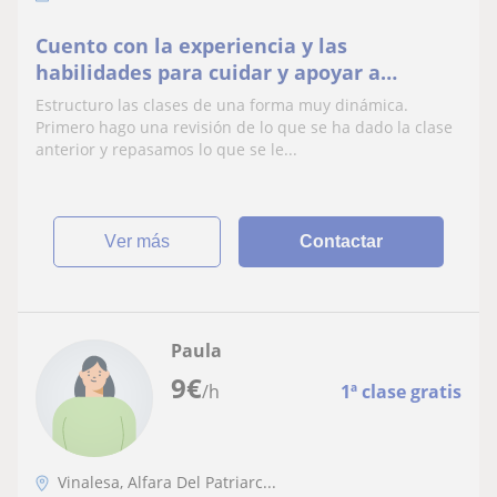
Cuento con la experiencia y las
habilidades para cuidar y apoyar a
niños/as de primaria. Estoy motivada y
Estructuro las clases de una forma muy dinámica.
puedo comenzar desde ya
Primero hago una revisión de lo que se ha dado la clase
anterior y repasamos lo que se le...
ver más
Contactar
Paula
9
€
/h
1ª clase gratis
Vinalesa, Alfara Del Patriarc...