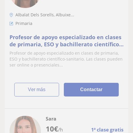
Albalat Dels Sorells, Albuixe...
Primaria
Profesor de apoyo especializado en clases
de primaria, ESO y bachillerato científico-
sanitario. Las clases pueden ser online o
Profesor de apoyo especializado en clases de primaria,
presenciales
ESO y bachillerato científico-sanitario. Las clases pueden
ser online o presenciales...
ver más
Contactar
Sara
10
€
/h
1ª clase gratis