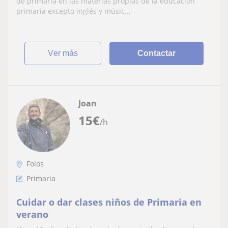
de primaria en las materias propias de la educación
primaria excepto inglés y músic...
ver más
Contactar
Joan
15
€
/h
Foios
Primaria
Cuidar o dar clases niños de Primaria en
verano