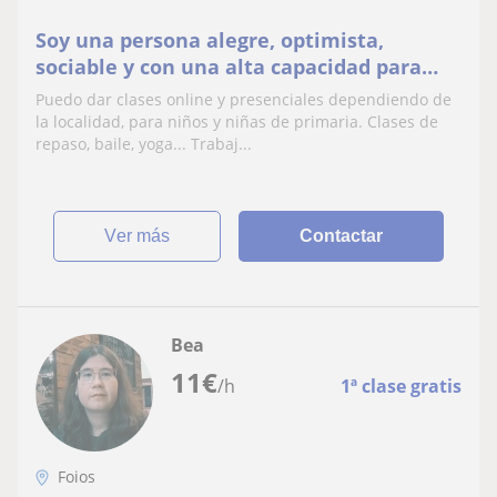
Soy una persona alegre, optimista,
sociable y con una alta capacidad para
resolver problemas. Además, siento un
Puedo dar clases online y presenciales dependiendo de
profundo interés por el campo de la
la localidad, para niños y niñas de primaria. Clases de
educación, donde puedo contribuir a
repaso, baile, yoga... Trabaj...
enriquecer la experiencia de aprendizaje
de los niños (de primaria) y,
ver más
Contactar
Bea
11
€
/h
1ª clase gratis
Foios