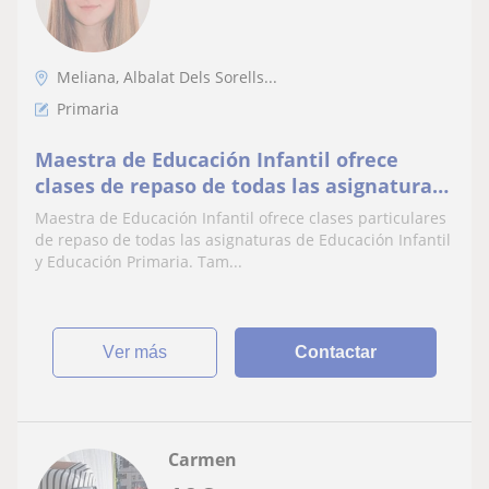
Meliana, Albalat Dels Sorells...
Primaria
Maestra de Educación Infantil ofrece
clases de repaso de todas las asignaturas
y de inglés a niños de Infantil y Primaria
Maestra de Educación Infantil ofrece clases particulares
de repaso de todas las asignaturas de Educación Infantil
y Educación Primaria. Tam...
ver más
Contactar
Carmen