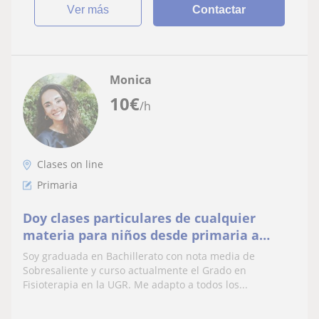
ver más
Contactar
Monica
10
€
/h
Clases on line
Primaria
Doy clases particulares de cualquier
materia para niños desde primaria a
secundaria, ¡me adapto al nivel y
Soy graduada en Bachillerato con nota media de
metodología que requiera el alumno!
Sobresaliente y curso actualmente el Grado en
Fisioterapia en la UGR. Me adapto a todos los...