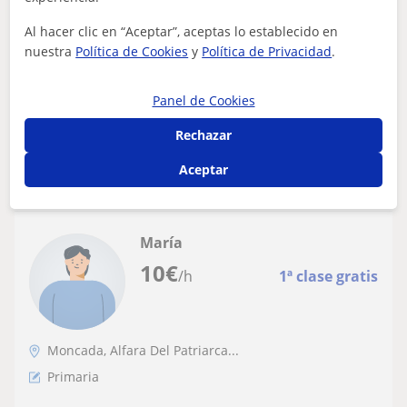
Profesora de primaria, musica y
valenciano
Al hacer clic en “Aceptar”, aceptas lo establecido en
nuestra
Política de Cookies
y
Política de Privacidad
.
Maestra de primaria y música. Clases de valenciano
(jqcv, eoi, cieacova)
Panel de Cookies
Rechazar
ver más
Contactar
Aceptar
María
10
€
/h
1ª clase gratis
Moncada, Alfara Del Patriarca...
Primaria