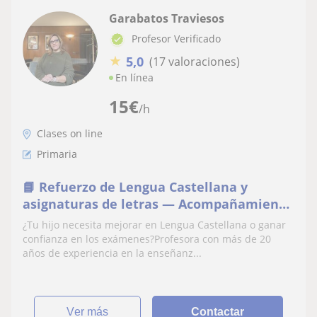
Garabatos Traviesos
Profesor Verificado
★
5,0
(17 valoraciones)
En línea
15
€
/h
Clases on line
Primaria
📘 Refuerzo de Lengua Castellana y
asignaturas de letras — Acompañamiento
Escolar Personalizado (Primaria)
¿Tu hijo necesita mejorar en Lengua Castellana o ganar
confianza en los exámenes?Profesora con más de 20
años de experiencia en la enseñanz...
ver más
Contactar