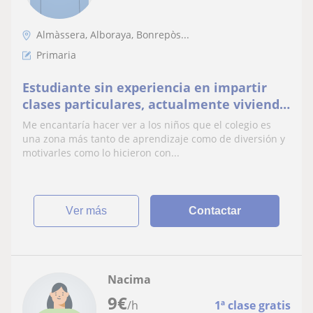
Almàssera, Alboraya, Bonrepòs...
Primaria
Estudiante sin experiencia en impartir
clases particulares, actualmente viviendo
en valencia
Me encantaría hacer ver a los niños que el colegio es
una zona más tanto de aprendizaje como de diversión y
motivarles como lo hicieron con...
ver más
Contactar
Nacima
9
€
/h
1ª clase gratis