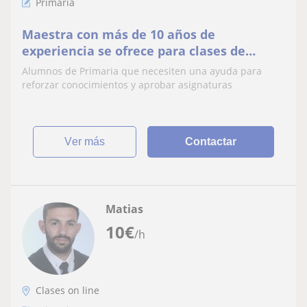
Primaria
Maestra con más de 10 años de
experiencia se ofrece para clases de
refuerzo y apoyo de todas las materias
Alumnos de Primaria que necesiten una ayuda para
(Primaria)
reforzar conocimientos y aprobar asignaturas
ver más
Contactar
Matias
10
€
/h
Clases on line