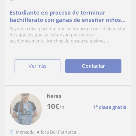
Estudiante en proceso de terminar
bachillerato con ganas de enseñar niños y
adolescentes en etapa de Primaria y ESO
Soy una chica paciente que se preocupa por el bienestar
de aquellos que se esfuerzan por mejorar
académicamente. Muchos de nosotros tuvimos...
ver más
Contactar
Nerea
10
€
/h
1ª clase gratis
Moncada, Alfara Del Patriarca...