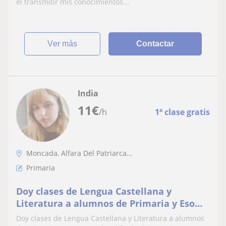
el transmitir mis conocimientos...
ver más
Contactar
India
11
€
/h
1ª clase gratis
Moncada, Alfara Del Patriarca...
Primaria
Doy clases de Lengua Castellana y
Literatura a alumnos de Primaria y Eso
que se les dificulte la materia
Doy clases de Lengua Castellana y Literatura a alumnos