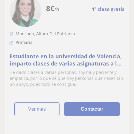
8
€
/h
1ª clase gratis
Moncada, Alfara Del Patriarca...
Primaria
Estudiante en la universidad de Valencia,
imparto clases de varias asignaturas a los
alumnos de la ESO y bachillerato
He dado clases a varias personas, soy muy paciente y
empática, por lo que sé que hay personas que necesitan
un apoyo, pues todo se consigue...
ver más
Contactar