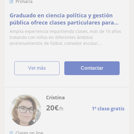
Primaria
Graduado en ciencia política y gestión
pública ofrece clases particulares para
alumnos de primaria y secundaria, en el
Amplia experiencia impartiendo clases, más de 10 años
segundo caso, de la rama social a ser
tratando con niños en diferentes ámbitos
posible
(entrenamientos de fútbol, comedor escolar,...
ver más
Contactar
Cristina
20
€
/h
1ª clase gratis
Clases on line