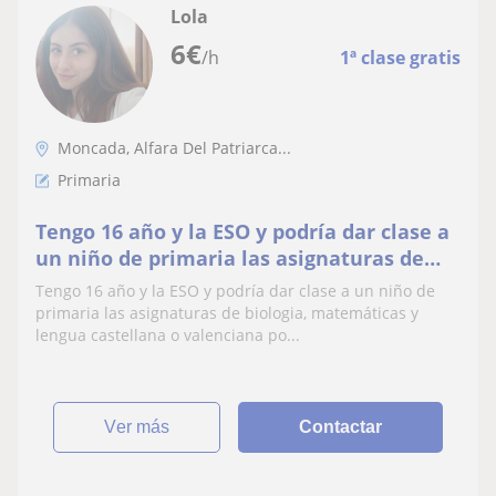
Lola
6
€
/h
1ª clase gratis
Moncada, Alfara Del Patriarca...
Primaria
Tengo 16 año y la ESO y podría dar clase a
un niño de primaria las asignaturas de
biologia, matemáticas y lengua castellana
Tengo 16 año y la ESO y podría dar clase a un niño de
o valenciana por la tarde ya que estudio
primaria las asignaturas de biologia, matemáticas y
auxiliar de enfermería por las mañana
lengua castellana o valenciana po...
ver más
Contactar