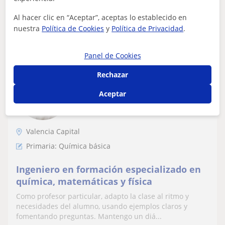
Al hacer clic en “Aceptar”, aceptas lo establecido en
ver más
Contactar
nuestra
Política de Cookies
y
Política de Privacidad
.
Panel de Cookies
David
Rechazar
13
€
/h
1ª clase gratis
Aceptar
Valencia Capital
Primaria: Química básica
Ingeniero en formación especializado en
química, matemáticas y física
Como profesor particular, adapto la clase al ritmo y
necesidades del alumno, usando ejemplos claros y
fomentando preguntas. Mantengo un diá...