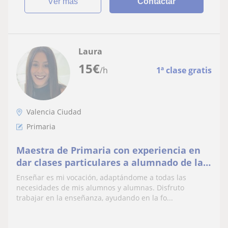
ver más
Contactar
Laura
15
€
/h
1ª clase gratis
Valencia Ciudad
Primaria
Maestra de Primaria con experiencia en
dar clases particulares a alumnado de la
ESO y Bachillerato de Ciencias Sociales
Enseñar es mi vocación, adaptándome a todas las
necesidades de mis alumnos y alumnas. Disfruto
trabajar en la enseñanza, ayudando en la fo...