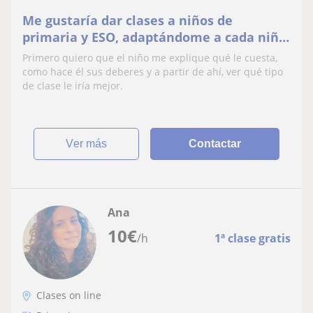
Me gustaría dar clases a niños de
primaria y ESO, adaptándome a cada niño,
en las materias necesarias
Primero quiero que el niño me explique qué le cuesta,
como hace él sus deberes y a partir de ahí, ver qué tipo
de clase le iría mejor.
ver más
Contactar
Ana
10
€
/h
1ª clase gratis
Clases on line