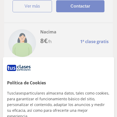
ver más
Contactar
Nacima
8
€
/h
1ª clase gratis
Valencia (Ciudad), Alfara Del...
Primaria: Clases de verano
Busco alumno de primaria que necesite
Política de Cookies
ayuda para entender temario y para
Tusclasesparticulares almacena datos, tales como cookies,
hacer deberes diarios, trabajos y estudiar.
Soy Nanci y ofrezco clases particulares de repaso
para garantizar el funcionamiento básico del sitio,
Refuerzo
general, adaptadas a las necesidades de cada
personalizar el contenido, adaptar los anuncios y medir
estudiante. Juntos superaremos cualquier dif...
su eficacia, así como para ofrecerte una mejor
experiencia.