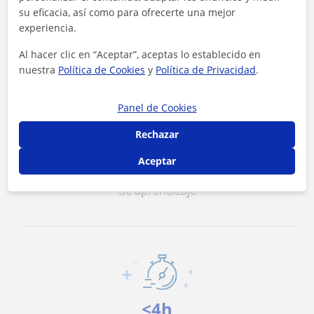
Contacta con los profesores mediante nuestra
su eficacia, así como para ofrecerte una mejor
mensajería
experiencia.
Al hacer clic en “Aceptar”, aceptas lo establecido en
nuestra
Política de Cookies
y
Política de Privacidad
.
Panel de Cookies
Rechazar
11 €/h
Aceptar
Es el precio medio de las clases de Problemas
de aprendizaje
<4h