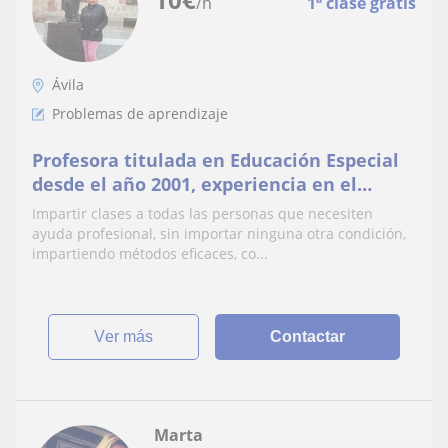
/h
1ª clase gratis
Ávila
Problemas de aprendizaje
Profesora titulada en Educación Especial
desde el año 2001, experiencia en el
sector. Máster en Economía de la Salud y
Impartir clases a todas las personas que necesiten
Diplomado en Administración
ayuda profesional, sin importar ninguna otra condición,
impartiendo métodos eficaces, co...
ver más
Contactar
Marta