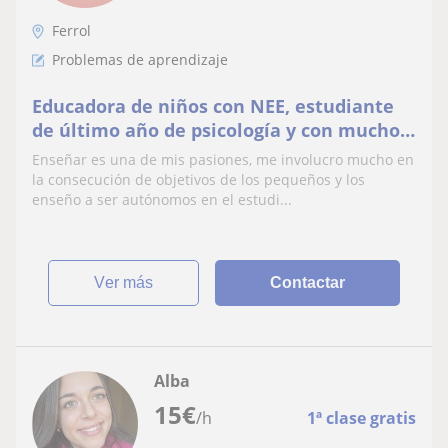
Ferrol
Problemas de aprendizaje
Educadora de niños con NEE, estudiante
de último año de psicología y con muchos
años de experiencia en clases
Enseñar es una de mis pasiones, me involucro mucho en
particulares.
la consecución de objetivos de los pequeños y los
enseño a ser autónomos en el estudi...
ver más
Contactar
Alba
15
€
/h
1ª clase gratis