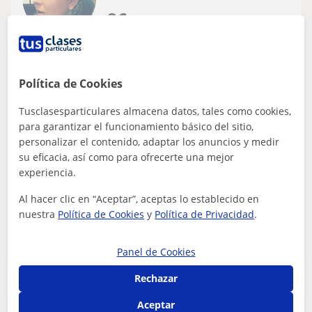
8
€
/h
1ª clase gratis
Ferrol
Problemas de aprendizaje
Política de Cookies
Se imparten clases a alumnos con
Tusclasesparticulares almacena datos, tales como cookies,
problemas de aprendizaje o THDA
para garantizar el funcionamiento básico del sitio,
Licenciada con amplia experiencia imparte clases
personalizar el contenido, adaptar los anuncios y medir
particulares a alumnos con problemas o dificultades de
su eficacia, así como para ofrecerte una mejor
atención o concentración.Se realiza...
experiencia.
Al hacer clic en “Aceptar”, aceptas lo establecido en
nuestra
Política de Cookies
y
Política de Privacidad
.
ver más
Contactar
Panel de Cookies
Rechazar
Aceptar