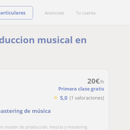
particulares
Anúnciate
Tu cuenta
oduccion musical en
20
€
/h
Primera clase gratis
★
5,0
(1 valoraciones)
mastering de música
en master de producción, mezcla y mastering