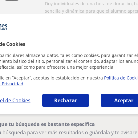
niveles.
Doy individuales de una hora de duración, 
sencilla y dinámica para que el alumno apren
Alice
 de Cookies
Marbella
particulares almacena datos, tales como cookies, para garantizar el
Música
ento básico del sitio, personalizar el contenido, adaptar los anunc
eficacia, así como para ofrecerte una mejor experiencia.
Imparto clases de lenguaje music
lic en “Aceptar”, aceptas lo establecido en nuestra
Política de Cook
secundaria, piano e iniciación a 
e Privacidad
.
A domicilio (Marbella y alr.)
Nunca es tarde para aprender a tocar el pia
musicoterapia o comenzar a componer y auto
el de Cookies
Rechazar
Aceptar
que tu búsqueda es bastante especifica
tu búsqueda para ver más resultados o guárdala y te avisa