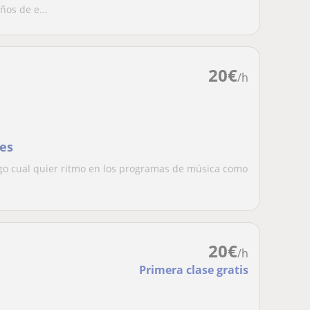
ños de e...
20
€
/h
les
go cual quier ritmo en los programas de música como
20
€
/h
Primera clase gratis