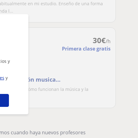
habitualmente en mi estudio. Enseño de una forma
da l...
30
€
/h
Primera clase gratis
ios y
al, música
ies
y
la producción musical.
no, entender cómo funcionan la música y la
producirte....
remos cuando haya nuevos profesores