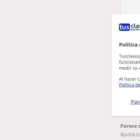
Política
Tusclases
funcionami
medir su 
Al hacer c
Política d
Pan
Parece 
Ajusta 