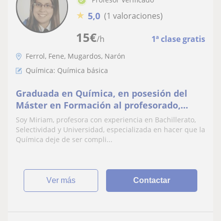
★
5,0
(1 valoraciones)
15
€
/h
1ª clase gratis
Ferrol, Fene, Mugardos, Narón
Química: Química básica
Graduada en Química, en posesión del
Máster en Formación al profesorado,
ofrece clases a Bachiller en Ferrol
Soy Miriam, profesora con experiencia en Bachillerato,
Selectividad y Universidad, especializada en hacer que la
Química deje de ser compli...
ver más
Contactar