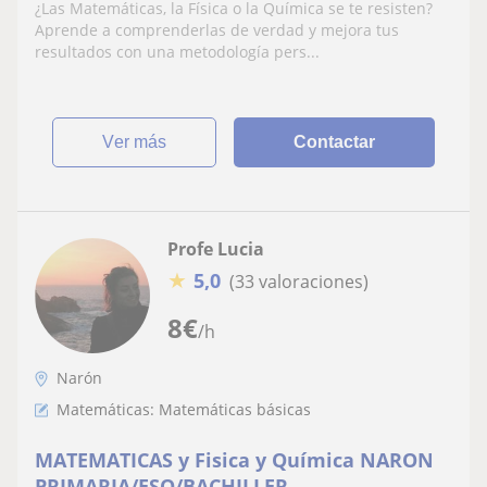
Coruña · Santiago · Ferrol · Lugo · Ourense
¿Las Matemáticas, la Física o la Química se te resisten?
· Pontevedra · Vigo |TODA GALICIA
Aprende a comprenderlas de verdad y mejora tus
resultados con una metodología pers...
ver más
Contactar
Profe Lucia
★
5,0
(33 valoraciones)
8
€
/h
Narón
Matemáticas: Matemáticas básicas
MATEMATICAS y Fisica y Química NARON
PRIMARIA/ESO/BACHILLER