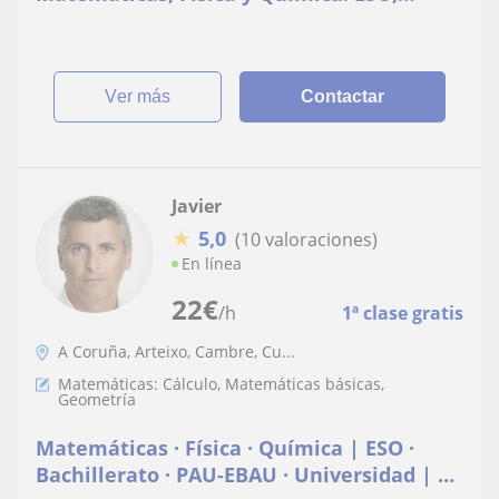
BACHILLERATO Y SELECTIVIDAD
ver más
Contactar
Javier
★
5,0
(10 valoraciones)
En línea
22
€
/h
1ª clase gratis
A Coruña, Arteixo, Cambre, Cu...
Matemáticas: Cálculo, Matemáticas básicas,
Geometría
Matemáticas · Física · Química | ESO ·
Bachillerato · PAU-EBAU · Universidad | A