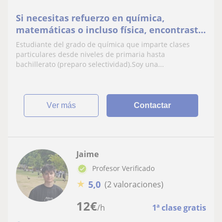
Si necesitas refuerzo en química,
matemáticas o incluso física, encontraste
la persona adecuada
Estudiante del grado de química que imparte clases
particulares desde niveles de primaria hasta
bachillerato (preparo selectividad).Soy una...
ver más
Contactar
Jaime
Profesor Verificado
★
5,0
(2 valoraciones)
12
€
/h
1ª clase gratis