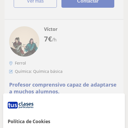
ver más
Contactar
Víctor
7
€
/h
Ferrol
Química: Química básica
Profesor comprensivo capaz de adaptarse
a muchos alumnos.
Química, informática, deporte e inglés es lo que puedo
enseñar a un nivel alto. Cada uno de estos puntos ha
sido aprendido por mi con mucho...
Política de Cookies