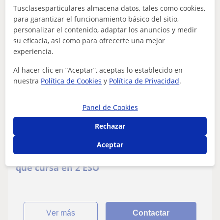
Tusclasesparticulares almacena datos, tales como cookies,
ver más
Contactar
para garantizar el funcionamiento básico del sitio,
personalizar el contenido, adaptar los anuncios y medir
su eficacia, así como para ofrecerte una mejor
experiencia.
Carmen
Al hacer clic en “Aceptar”, aceptas lo establecido en
12
€
/h
nuestra
Política de Cookies
y
Política de Privacidad
.
Panel de Cookies
Ferrol
Rechazar
Química
Aceptar
Necesito profesor presencial para un niño
que cursa en 2 ESO
ver más
Contactar