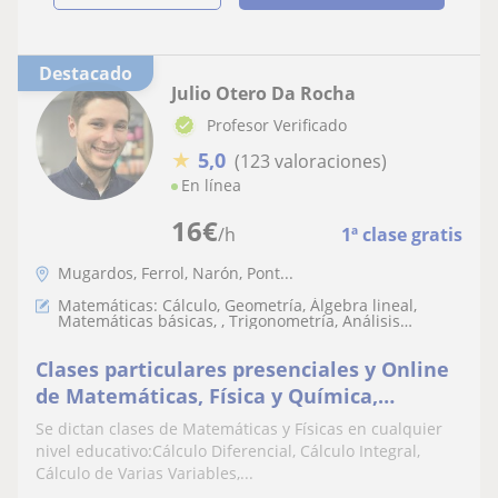
Destacado
Julio Otero Da Rocha
Profesor Verificado
★
5,0
(123 valoraciones)
En línea
16
€
/h
1ª clase gratis
Mugardos, Ferrol, Narón, Pont...
Matemáticas: Cálculo, Geometría, Álgebra lineal,
Matemáticas básicas, , Trigonometría, Análisis
numérico, Teoría de números, Matemáticas discretas
Clases particulares presenciales y Online
de Matemáticas, Física y Química,
Álgebra, Cálculo, Estadística, Ecuaciones
Se dictan clases de Matemáticas y Físicas en cualquier
Diferenciales
nivel educativo:Cálculo Diferencial, Cálculo Integral,
Cálculo de Varias Variables,...