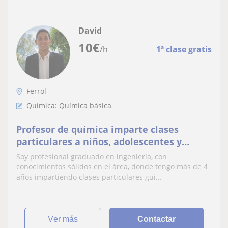
David
10
€
/h
1ª clase gratis
Ferrol
Química: Química básica
Profesor de química imparte clases
particulares a niños, adolescentes y
adultos de cualquier nivel educativo
Soy profesional graduado en ingeniería, con
conocimientos sólidos en el área, donde tengo más de 4
años impartiendo clases particulares gui...
ver más
Contactar