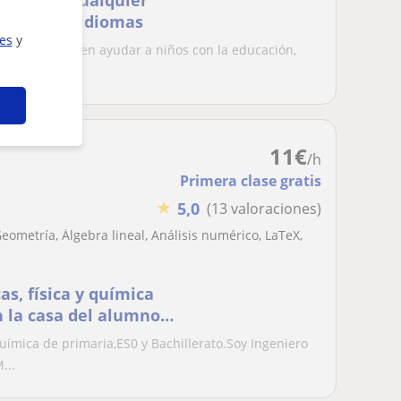
ncia para cualquier
 ciencias e idiomas
ies
y
e experiencia en ayudar a niños con la educación,
...
11
€
/h
Primera clase gratis
★
5,0
(13 valoraciones)
eometría, Álgebra lineal, Análisis numérico, LaTeX,
s, física y química
n la casa del alumno u
química de primaria,ES0 y Bachillerato.Soy Ingeniero
...