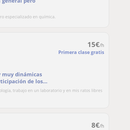
n general pero
ero especializado en química.
15
€
/h
Primera clase gratis
 y muy dinámicas
ticipación de los
ogía, trabajo en un laboratorio y en mis ratos libres
.
8
€
/h