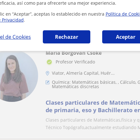
Profesora particular con experie
eficacia, así como para ofrecerte una mejor experiencia.
nivel hasta 2 de bachillerato, en
lic en “Aceptar”, aceptas lo establecido en nuestra
Política de Cook
Buenas, soy una estudiante joven con algo d
e Privacidad
.
sobre todo en el ámbito científico y en idioma
el de Cookies
Rechazar
Aceptar
Maria Borgovan Csoke
Profesor Verificado
Viator, Almería Capital, Huér...
Química: Matemáticas básicas, , Cálculo, G
Matemáticas discretas
Clases particulares de Matemática
de primaria, eso y Bachillerato e
online
Clases particulares de Matemáticas,física y 
Técnico Topógrafo,actualmente estudiando M