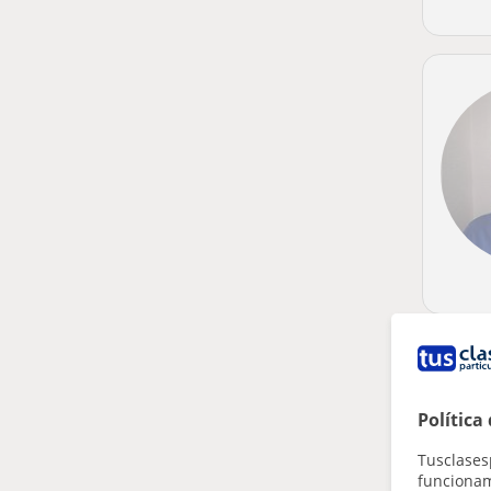
Política
Tusclases
funcionami