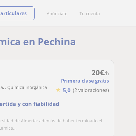
particulares
Anúnciate
Tu cuenta
ímica en Pechina
20
€
/h
Primera clase gratis
a, , Química inorgánica
★
5,0
(2 valoraciones)
rtida y con fiabilidad
rsidad de Almería; además de haber terminado el
uímica...