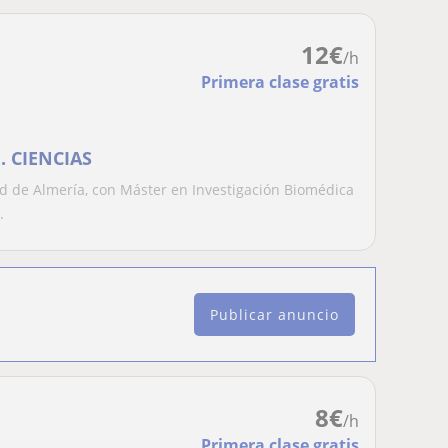
12
€
/h
Primera clase gratis
.. CIENCIAS
d de Almería, con Máster en Investigación Biomédica
.
Publicar anuncio
8
€
/h
Primera clase gratis