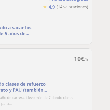
★
4,9
(14 valoraciones)
do a sacar los
de 5 años de
10
€
/h
do clases de refuerzo
rato y PAU (también
 año de carrera. Llevo más de 7 dando clases
 para...