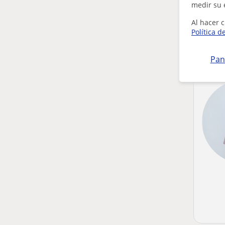
medir su 
Al hacer c
Política d
Pan