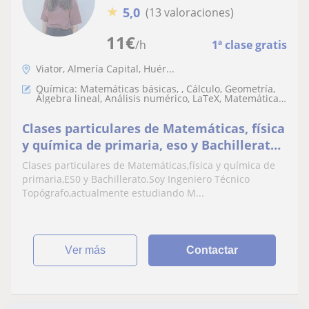
★
5,0
(13 valoraciones)
11
€
/h
1ª clase gratis
Viator, Almería Capital, Huér...
Química: Matemáticas básicas, , Cálculo, Geometría,
Álgebra lineal, Análisis numérico, LaTeX, Matemáticas
discretas
Clases particulares de Matemáticas, física
y química de primaria, eso y Bachillerato
en la casa del alumno u online
Clases particulares de Matemáticas,física y química de
primaria,ES0 y Bachillerato.Soy Ingeniero Técnico
Topógrafo,actualmente estudiando M...
ver más
Contactar