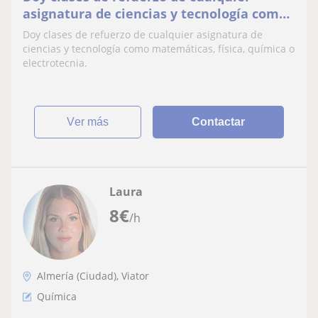
asignatura de ciencias y tecnología como
matemáticas, física, química o
Doy clases de refuerzo de cualquier asignatura de
electrotecnia
ciencias y tecnología como matemáticas, física, química o
electrotecnia.
ver más
Contactar
Laura
8
€
/h
Almería (Ciudad), Viator
Química