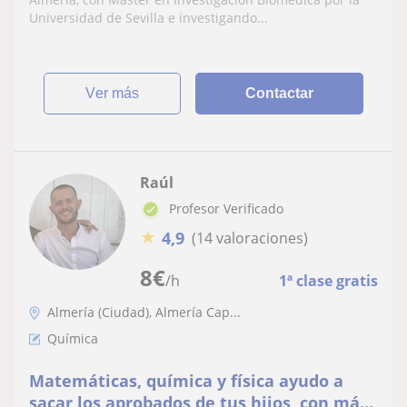
Universidad de Sevilla e investigando...
ver más
Contactar
Raúl
Profesor Verificado
★
4,9
(14 valoraciones)
8
€
/h
1ª clase gratis
Almería (Ciudad), Almería Cap...
Química
Matemáticas, química y física ayudo a
sacar los aprobados de tus hijos, con más