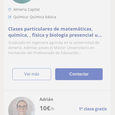
Almería Capital
Química: Química básica
Clases particulares de matemáticas,
química, , física y biología presencial u
online
Graduado en Ingeniera agrícola en la universidad de
Almería. Además poseo el Máster Universitario en
Formación del Profesorado de Educación...
ver más
Contactar
Adrián
10
€
/h
1ª clase gratis