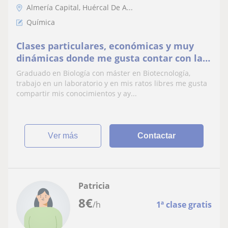
Almería Capital, Huércal De A...
Química
Clases particulares, económicas y muy
dinámicas donde me gusta contar con la
participación de los alumnos en todo
Graduado en Biología con máster en Biotecnología,
momento
trabajo en un laboratorio y en mis ratos libres me gusta
compartir mis conocimientos y ay...
ver más
Contactar
Patricia
8
€
/h
1ª clase gratis