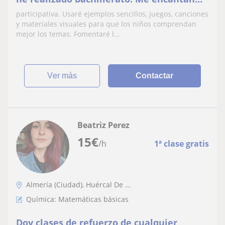
los niños, enseñar y hacer que se sientan
participativa. Usaré ejemplos sencillos, juegos, canciones
bien.
y materiales visuales para que los niños comprendan
mejor los temas. Fomentaré l...
ver más
Contactar
Beatriz Perez
15
€
/h
1ª clase gratis
Almería (Ciudad), Huércal De ...
Química: Matemáticas básicas
Doy clases de refuerzo de cualquier