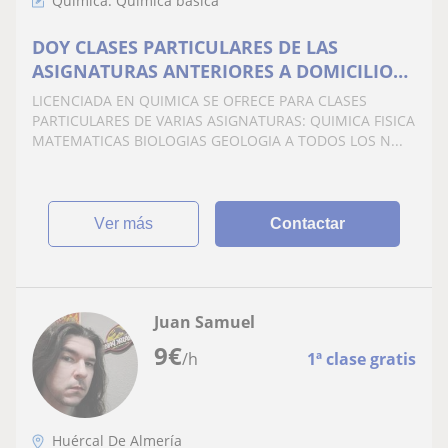
Química: Química básica
DOY CLASES PARTICULARES DE LAS
ASIGNATURAS ANTERIORES A DOMICILIO
EN ALMERIA Y ALREDEDORES
LICENCIADA EN QUIMICA SE OFRECE PARA CLASES
PARTICULARES DE VARIAS ASIGNATURAS: QUIMICA FISICA
MATEMATICAS BIOLOGIAS GEOLOGIA A TODOS LOS N...
ver más
Contactar
Juan Samuel
9
€
/h
1ª clase gratis
Huércal De Almería