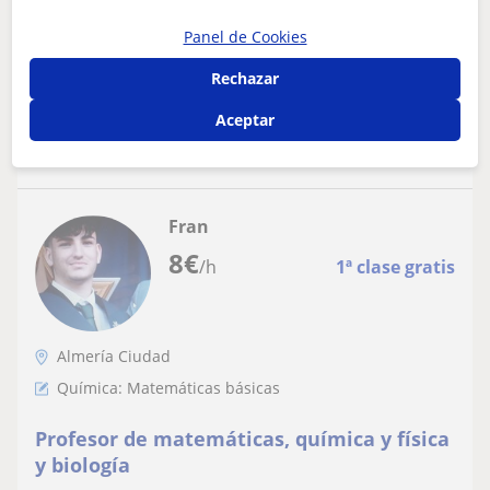
química)
carrera. Llevo más de 7 dando clases particulares de
matemáticas, física y química para...
Panel de Cookies
Rechazar
ver más
Contactar
Aceptar
Fran
8
€
/h
1ª clase gratis
Almería Ciudad
Química: Matemáticas básicas
Profesor de matemáticas, química y física
y biología