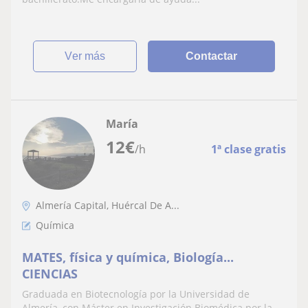
ver más
Contactar
María
12
€
/h
1ª clase gratis
Almería Capital, Huércal De A...
Química
MATES, física y química, Biología...
CIENCIAS
Graduada en Biotecnología por la Universidad de
Almería, con Máster en Investigación Biomédica por la