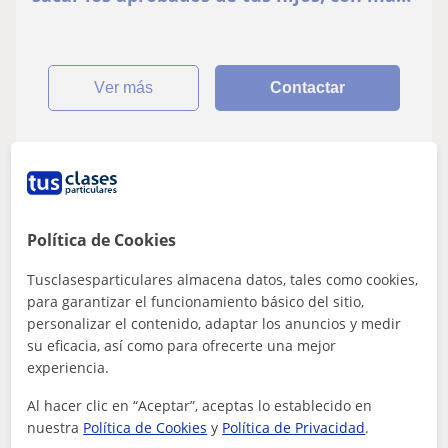
de 5 años de experiencia !
ver más
Contactar
Miriam
10
€
/h
Política de Cookies
Tusclasesparticulares almacena datos, tales como cookies,
para garantizar el funcionamiento básico del sitio,
Almería (Ciudad), Huércal De ...
personalizar el contenido, adaptar los anuncios y medir
Química: Matemáticas básicas
su eficacia, así como para ofrecerte una mejor
experiencia.
Hola! Tengo 25 años y llevo 7 dando clases
de refuerzo de matemáticas de ESO,
Al hacer clic en “Aceptar”, aceptas lo establecido en
Bachillerato y PAU (también física y
nuestra
Política de Cookies
y
Política de Privacidad
.
¡Hola! Soy Miriam y soy estudiante de último año de