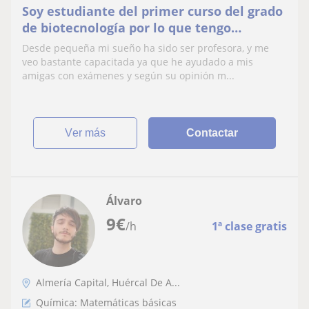
Soy estudiante del primer curso del grado
de biotecnología por lo que tengo
bastantes conocimientos sobre biología,
Desde pequeña mi sueño ha sido ser profesora, y me
química, mates
veo bastante capacitada ya que he ayudado a mis
amigas con exámenes y según su opinión m...
ver más
Contactar
Álvaro
9
€
/h
1ª clase gratis
Almería Capital, Huércal De A...
Química: Matemáticas básicas