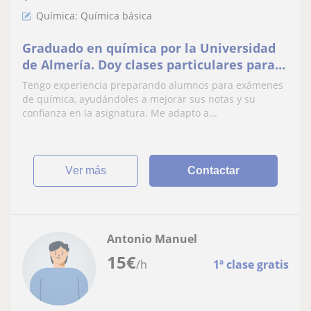
Química: Química básica
Graduado en química por la Universidad
de Almería. Doy clases particulares para
ESO, Bachillerato y universidad.
Tengo experiencia preparando alumnos para exámenes
de química, ayudándoles a mejorar sus notas y su
confianza en la asignatura. Me adapto a...
ver más
Contactar
Antonio Manuel
15
€
/h
1ª clase gratis