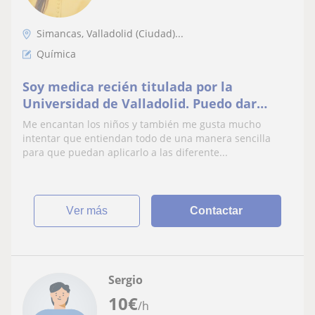
Simancas, Valladolid (Ciudad)...
Química
Soy medica recién titulada por la
Universidad de Valladolid. Puedo dar
clases de química y de matemáticas, de
Me encantan los niños y también me gusta mucho
biología y anatomía
intentar que entiendan todo de una manera sencilla
para que puedan aplicarlo a las diferente...
ver más
Contactar
Sergio
10
€
/h