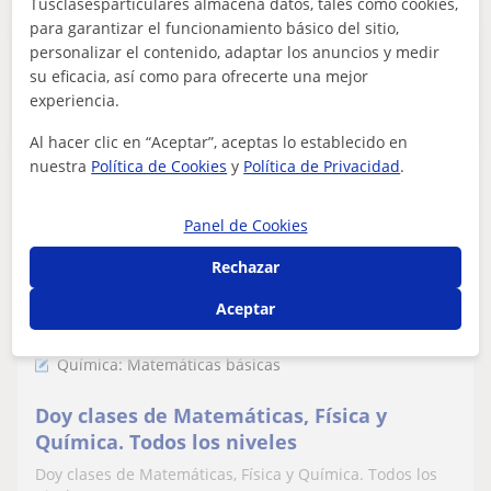
Tusclasesparticulares almacena datos, tales como cookies,
para garantizar el funcionamiento básico del sitio,
Publica un anuncio
personalizar el contenido, adaptar los anuncios y medir
su eficacia, así como para ofrecerte una mejor
Publica un anuncio y los profesores podrán contactarte
experiencia.
Publicar anuncio
Al hacer clic en “Aceptar”, aceptas lo establecido en
nuestra
Política de Cookies
y
Política de Privacidad
.
Carmen
Panel de Cookies
6
€
/h
1ª clase gratis
Rechazar
Aceptar
Arroyo De La Encomienda, Sima...
Química: Matemáticas básicas
Doy clases de Matemáticas, Física y
Química. Todos los niveles
Doy clases de Matemáticas, Física y Química. Todos los