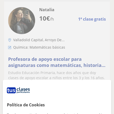
Natalia
10
€
/h
1ª clase gratis
Valladolid Capital, Arroyo De...
Química: Matemáticas básicas
Profesora de apoyo escolar para
asignaturas como matemáticas, historia,
lengua, francés física y química, etc. (3 a
Estudio Educación Primaria, hace dos años que doy
16 años)
clases de apoyo escolar a niños entre los 3 y los 16 años.
ver más
Contactar
Política de Cookies