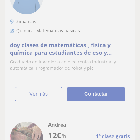
Simancas
Química: Matemáticas básicas
doy clases de matemáticas , física y
química para estudiantes de eso y
bachillerato
Graduado en ingeniería en electrónica industrial y
automática. Programador de robot y plc
ver más
Contactar
Andrea
12
€
/h
1ª clase gratis