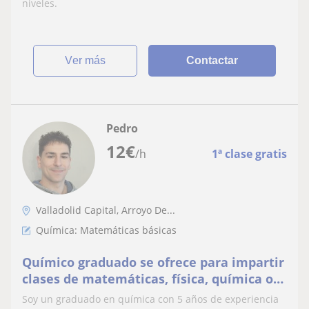
niveles.
ver más
Contactar
Pedro
12
€
/h
1ª clase gratis
Valladolid Capital, Arroyo De...
Química: Matemáticas básicas
Químico graduado se ofrece para impartir
clases de matemáticas, física, química o
inglés para ESO y Bachillerato
Soy un graduado en química con 5 años de experiencia