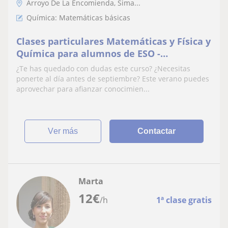
Arroyo De La Encomienda, Sima...
Química: Matemáticas básicas
Clases particulares Matemáticas y Física y
Química para alumnos de ESO -
comprende de manera amena y sin
¿Te has quedado con dudas este curso? ¿Necesitas
frustraciones
ponerte al día antes de septiembre? Este verano puedes
aprovechar para afianzar conocimien...
ver más
Contactar
Marta
12
€
/h
1ª clase gratis