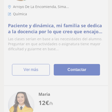
Arroyo De La Encomienda, Sima...
Química
Paciente y dinámica, mi familia se dedica
a la docencia por lo que creo que encajo
bien en este ámbito. Me dirijo a
Las clases serían en base a las necesidades del alumno.
estudiantes de primaria y la ESO que
Preguntar en que actividades o asignatura tiene mayor
necesiten refuerzo con las asignaturas
dificultad y guiarme en base...
típicas de ciencias como biología y
química o cualquier asignat
ver más
Contactar
Maria
12
€
/h