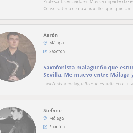
Profesor Licenciado en Música imparte clases
Conservatorio como a aquellos que quieran a
Aarón
Málaga
Saxofón
Saxofonista malagueño que estud
Sevilla. Me muevo entre Málaga y
Saxofonista malagueño que estudia en el CSM
Stefano
Málaga
Saxofón