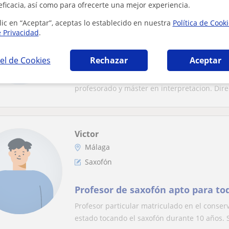
Juan David
eficacia, así como para ofrecerte una mejor experiencia.
Málaga
lic en “Aceptar”, aceptas lo establecido en nuestra
Política de Cook
Saxofón
e Privacidad
.
Profesor de saxofón para todos lo
el de Cookies
Rechazar
Aceptar
Saxofonista malagueño con experiencia, con t
profesorado y máster en interpretacion. Direc
Victor
Málaga
Saxofón
Profesor de saxofón apto para tod
Profesor particular matriculado en el conser
estado tocando el saxofón durante 10 años. S