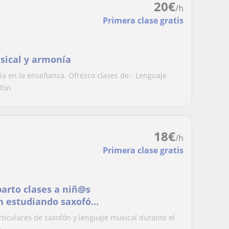
20
€
/h
Primera clase gratis
sical y armonía
ia en la enseñanza. Ofrezco clases de:- Lenguaje
ofón
18
€
/h
Primera clase gratis
parto clases a niñ@s
n estudiando saxofón
rticulares de saxofón y lenguaje musical durante el