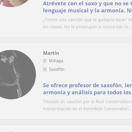
Atrévete con el saxo y que no se 
lenguaje musical y la armonía. N
disfrutar aprendiendo. Sin límite
¿Tienes una canción que te gustaría tocar? P
las clases. No te preocupes si nunca has to...
Martín
Málaga
Saxofón
Se ofrece profesor de saxofón, le
armonía y análisis para todos los
Titulado en saxofón por el Real Conservator
Interpretación en el Koninklijk Conservatori..