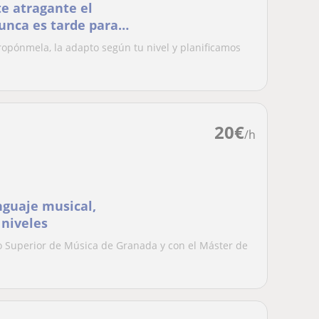
te atragante el
unca es tarde para
 de edad
ropónmela, la adapto según tu nivel y planificamos
20
€
/h
nguaje musical,
 niveles
io Superior de Música de Granada y con el Máster de
.