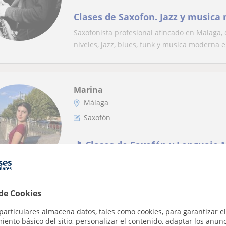
Clases de Saxofon. Jazz y music
Saxofonista profesional afincado en Malaga, 
niveles, jazz, blues, funk y musica moderna e.
Marina
Málaga
Saxofón
🎵 Clases de Saxofón y Lenguaje 
las edades 🎵
¡Hola! 😊 Soy estudiante de saxofón en el c
mundo de la música. A lo largo de mi trayecto
 de Cookies
particulares almacena datos, tales como cookies, para garantizar el
ento básico del sitio, personalizar el contenido, adaptar los anunc