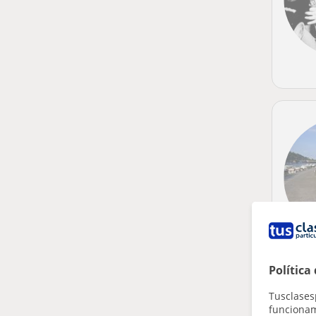
Política
Tusclases
funcionami