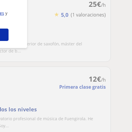
25
€
/h
ies
y
★
5,0
(1 valoraciones)
s niveles
itulacion superior de saxofón, máster del
tor de b...
12
€
/h
Primera clase gratis
os los niveles
vatorio profesional de música de Fuengirola. He
oy...