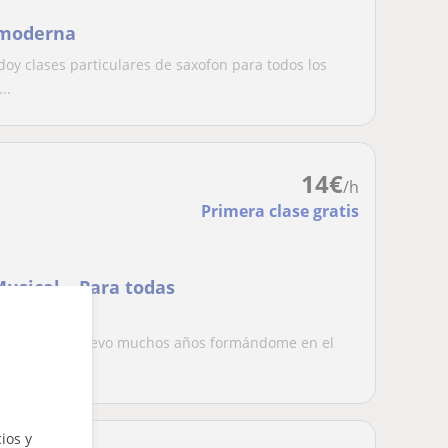
a moderna
doy clases particulares de saxofon para todos los
..
14
€
/h
Primera clase gratis
Musical – Para todas
onservatorio y llevo muchos años formándome en el
r...
ios y