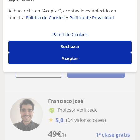
Solfeo
Al hacer clic en “Aceptar”, aceptas lo establecido en
Doy clases de solfeo, lenguaje musical,
nuestra
Política de Cookies
y
Política de Privacidad
.
armonía, análisis musical y de trompa
-Graduado en Escuela Superior de Cataluña (ESMUC) en
Panel de Cookies
la especialidad de trompa-Vocación por enseñar y
motivar al alumno-Imparto clases de c...
Rechazar
Aceptar
ver más
Contactar
Francisco José
Profesor Verificado
★
5,0
(64 valoraciones)
49
€
/h
1ª clase gratis