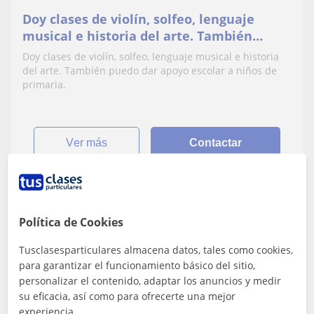
Doy clases de violín, solfeo, lenguaje
musical e historia del arte. También
puedo dar apoyo escolar a niños de
Doy clases de violín, solfeo, lenguaje musical e historia
primaria
del arte. También puedo dar apoyo escolar a niños de
primaria.
ver más
Contactar
Antonio
Política de Cookies
17
€
/h
1ª clase gratis
Tusclasesparticulares almacena datos, tales como cookies,
para garantizar el funcionamiento básico del sitio,
personalizar el contenido, adaptar los anuncios y medir
Alicante
su eficacia, así como para ofrecerte una mejor
experiencia.