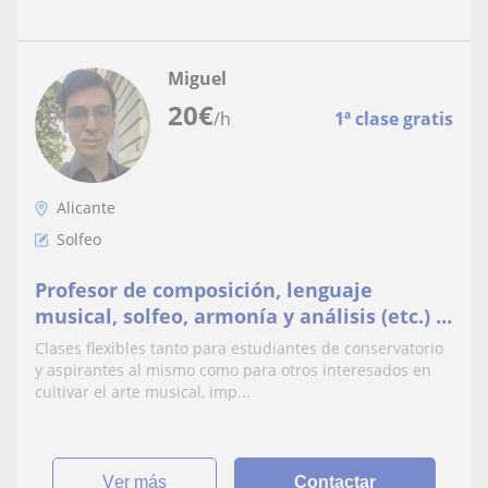
Miguel
20
€
/h
1ª clase gratis
Alicante
Solfeo
Profesor de composición, lenguaje
musical, solfeo, armonía y análisis (etc.) –
todas las edades y niveles
Clases flexibles tanto para estudiantes de conservatorio
y aspirantes al mismo como para otros interesados en
cultivar el arte musical, imp...
ver más
Contactar