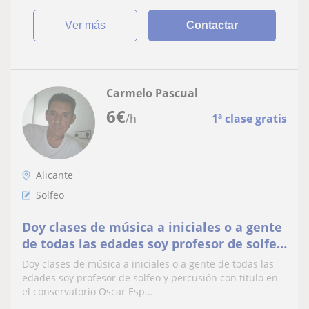
ver más
Contactar
Carmelo Pascual
6
€
/h
1ª clase gratis
Alicante
Solfeo
Doy clases de música a iniciales o a gente
de todas las edades soy profesor de solfeo
y percusión con titulo en el conservatorio
Doy clases de música a iniciales o a gente de todas las
Oscar Espla de alicante
edades soy profesor de solfeo y percusión con titulo en
el conservatorio Oscar Esp...