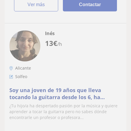
ver más
Contactar
Inés
13
€
/h
Alicante
Solfeo
Soy una joven de 19 años que lleva
tocando la guitarra desde los 6, ha
estudiado solfeo y está dispuesta a
¿Tu hijo/a ha despertado pasión por la música y quiere
enseñar y cuidar.
aprender a tocar la guitarra pero no sabes dónde
encontrarle un profesor o profesora...