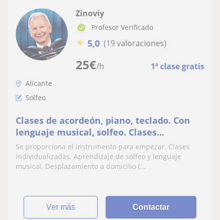
Zinoviy
Profesor Verificado
★
5,0
(19 valoraciones)
25
€
/h
1ª clase gratis
Alicante
Solfeo
Clases de acordeón, piano, teclado. Con
lenguaje musical, solfeo. Clases
personalizadas. Para todas las edades
Se proporciona el instrumento para empezar. Clases
individualizadas. Aprendizaje de solfeo y lenguaje
musical. Desplazamiento a domicilio (...
ver más
Contactar