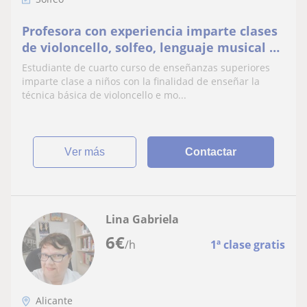
Profesora con experiencia imparte clases
de violoncello, solfeo, lenguaje musical e
iniciación musical a niños
Estudiante de cuarto curso de enseñanzas superiores
imparte clase a niños con la finalidad de enseñar la
técnica básica de violoncello e mo...
ver más
Contactar
Lina Gabriela
6
€
/h
1ª clase gratis
Alicante