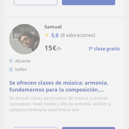
Samuel
★
5,0
(8 valoraciones)
15
€
/h
1ª clase gratis
Alicante
Solfeo
Se ofrecen clases de música: armonía,
fundamentos para la composición,
análisis, solfeo y piano
Se ofrecen clases particulares de música, a precios
razonables. Nivel medio y alto de armonía, análisis y
composiciónAmplia experiencia dan...