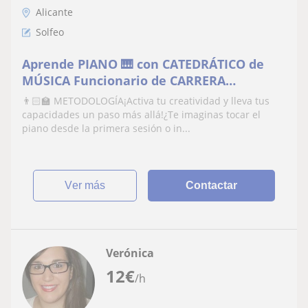
Alicante
Solfeo
Aprende PIANO 🎹 con CATEDRÁTICO de
MÚSICA Funcionario de CARRERA
Concertista Solista de PIANO premiado
👨🏻‍🏫 METODOLOGÍA¡Activa tu creatividad y lleva tus
con experiencia y COMPOSITOR (también
capacidades un paso más allá!¿Te imaginas tocar el
doy solfeo, iniciación musical, lenguaje
piano desde la primera sesión o in...
musical, historia de la música,
composición, armonía, teoría de la músic
ver más
Contactar
Verónica
12
€
/h