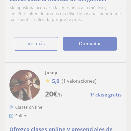
(Italia).
Me apasiona acercar a las personas a la música y
enseñar solfeo de una forma divertida y apasionante me
hace sentir realizada porqué te pue...
ver más
Contactar
Josep
★
5,0
(1 valoraciones)
20
€
/h
1ª clase gratis
Clases on line
Solfeo
Ofrezco clases online y presenciales de