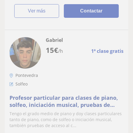
ver más
Contactar
Gabriel
15
€
/h
1ª clase gratis
Pontevedra
Solfeo
Profesor particular para clases de piano,
solfeo, iniciación musical, pruebas de
acceso al conservatorio
Tengo el grado medio de piano y doy clases particulares
tanto de piano, como de solfeo o iniciación musical,
también pruebas de acceso al c...