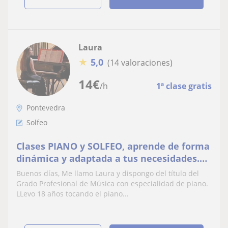
Laura
★
5,0
(14 valoraciones)
14
€
/h
1ª clase gratis
Pontevedra
Solfeo
Clases PIANO y SOLFEO, aprende de forma
dinámica y adaptada a tus necesidades.
Experiencia de 8 años
Buenos días, Me llamo Laura y dispongo del título del
Grado Profesional de Música con especialidad de piano.
LLevo 18 años tocando el piano...