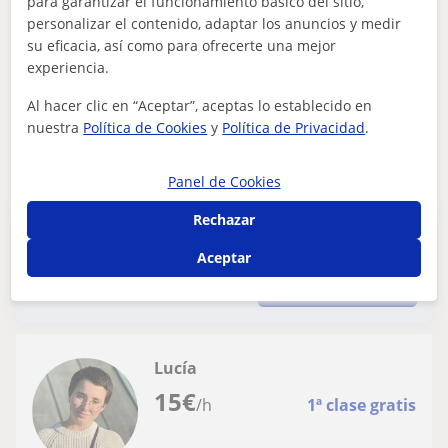
Sobre mí: 🎓Graduada en el Conservatorio Superior de
para garantizar el funcionamiento básico del sitio,
Música de A Coruña🎓Graduada en el Máster de
personalizar el contenido, adaptar los anuncios y medir
Interpretación Musical en la Universidad...
su eficacia, así como para ofrecerte una mejor
experiencia.
Al hacer clic en “Aceptar”, aceptas lo establecido en
ver más
Contactar
nuestra
Política de Cookies
y
Política de Privacidad
.
Panel de Cookies
Rechazar
Publica un anuncio
Publica un anuncio y los profesores podrán contactarte
Aceptar
Publicar anuncio
Lucía
15
€
/h
1ª clase gratis