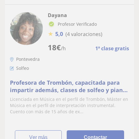
Dayana
Profesor Verificado
★
5,0
(4 valoraciones)
18
€
/h
1ª clase gratis
Pontevedra
Solfeo
Profesora de Trombón, capacitada para
impartir además, clases de solfeo y piano
para niños
Licenciada en Música en el perfil de Trombón, Máster en
Música en el perfil de interpretación instrumental.
Cuento con más de 15 años de ex...
ver más
Contactar