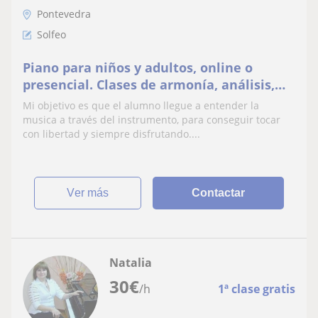
Pontevedra
Solfeo
Piano para niños y adultos, online o
presencial. Clases de armonía, análisis,
lenguaje musical, piano y solfeo.
Mi objetivo es que el alumno llegue a entender la
Graduado elemental y profesional
musica a través del instrumento, para conseguir tocar
con libertad y siempre disfrutando....
ver más
Contactar
Natalia
30
€
/h
1ª clase gratis