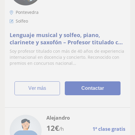
Pontevedra
Solfeo
Lenguaje musical y solfeo, piano,
clarinete y saxofón – Profesor titulado con
premios internacionales y 40 años de
Soy profesor titulado con más de 40 años de experiencia
experiencia
internacional en docencia y concierto. Reconocido con
premios en concursos nacional...
ver más
Contactar
Alejandro
12
€
/h
1ª clase gratis