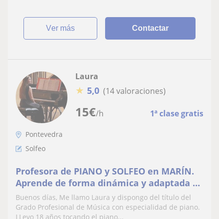
ver más
Contactar
Laura
★
5,0
(14 valoraciones)
15
€
/h
1ª clase gratis
Pontevedra
Solfeo
Profesora de PIANO y SOLFEO en MARÍN.
Aprende de forma dinámica y adaptada a
tus necesidades. Experiencia de 8 años
Buenos días, Me llamo Laura y dispongo del título del
Grado Profesional de Música con especialidad de piano.
LLevo 18 años tocando el piano...