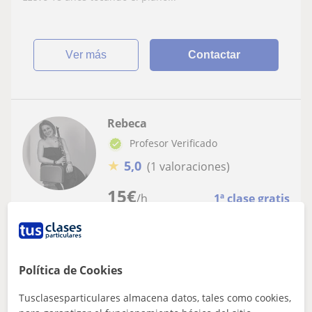
ver más
Contactar
Rebeca
Profesor Verificado
★
5,0
(1 valoraciones)
15
€
/h
1ª clase gratis
Pontevedra
Solfeo
Política de Cookies
Clases de Clarinete, Lenguaje Musical,
Solfeo, Preparación Pruebas de Acceso,
Tusclasesparticulares almacena datos, tales como cookies,
Dictados, Saxofón Piano Complementario