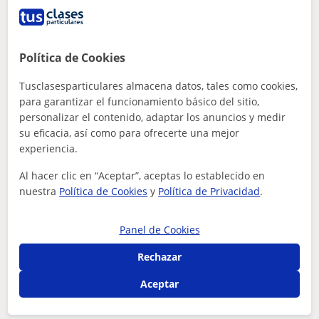
ver más
Contactar
Política de Cookies
CHARO
Tusclasesparticulares almacena datos, tales como cookies,
13
€
para garantizar el funcionamiento básico del sitio,
/h
1ª clase gratis
personalizar el contenido, adaptar los anuncios y medir
su eficacia, así como para ofrecerte una mejor
experiencia.
Coslada, San Fernando De Hena...
Al hacer clic en “Aceptar”, aceptas lo establecido en
Técnicas de estudio
nuestra
Política de Cookies
y
Política de Privacidad
.
CLASES MATEMÁTICAS, FÍSICA QUÍMICA
Panel de Cookies
ACCESOS
Rechazar
Tengo experiencia docente, Doy clases particulares
preferentemente en mi domicilio, de Matemáticas,Física
Aceptar
y Química, Primaria, ESO, Bachill...