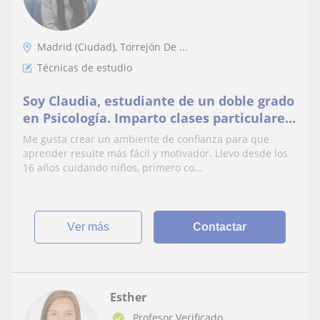
Madrid (Ciudad), Torrejón De ...
Técnicas de estudio
Soy Claudia, estudiante de un doble grado
en Psicología. Imparto clases particulares
a niños de Primaria y ESO, tanto de forma
Me gusta crear un ambiente de confianza para que
pre
aprender resulte más fácil y motivador. Llevo desde los
16 años cuidando niños, primero co...
ver más
Contactar
Esther
Profesor Verificado