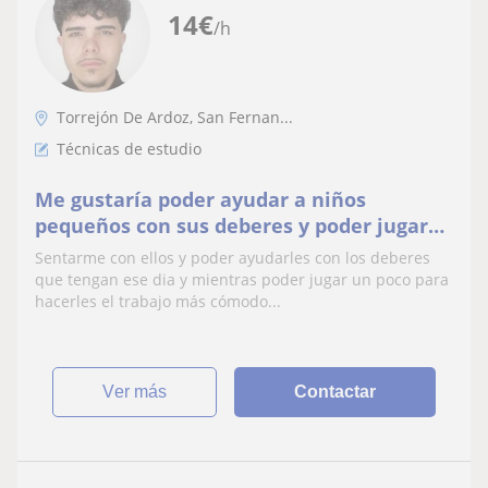
14
€
/h
Torrejón De Ardoz, San Fernan...
Técnicas de estudio
Me gustaría poder ayudar a niños
pequeños con sus deberes y poder jugar
con ellos ya que soy una persona maja y
Sentarme con ellos y poder ayudarles con los deberes
que me gustan
que tengan ese dia y mientras poder jugar un poco para
hacerles el trabajo más cómodo...
ver más
Contactar