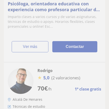
Psicóloga, orientadora educativa con
experiencia como profesora particular de
niños de varias asignaturas y como apoyo
Imparto clases a varios cursos y de varias asignaturas,
escolar.
técnicas de estudio o apoyo. Horarios flexibles, clases
presenciales u online! Esc...
ver más
Contactar
Rodrigo
★
5,0
(2 valoraciones)
70
€
/h
1ª clase gratis
Alcalá De Henares
Técnicas de estudio