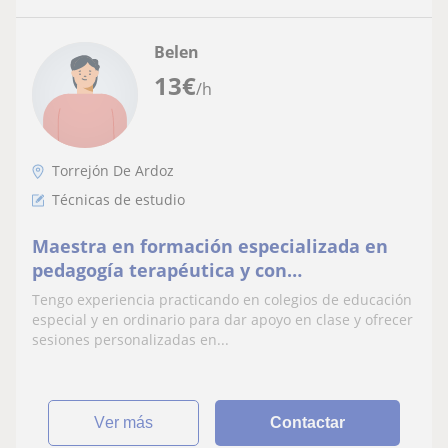
Belen
13
€
/h
Torrejón De Ardoz
Técnicas de estudio
Maestra en formación especializada en
pedagogía terapéutica y con
conocimientos sobre técnicas de estudio
Tengo experiencia practicando en colegios de educación
en diversas situaciones.
especial y en ordinario para dar apoyo en clase y ofrecer
sesiones personalizadas en...
ver más
Contactar