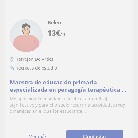
Belen
13
€
/h
Torrejón De Ardoz
Técnicas de estudio
Maestra de educación primaria
especializada en pedagogía terapéutica y
apta para todos los niveles educativos de
Me apasiona la enseñanza desde el aprendizaje
primaria.
significativo y para ello suelo recurrir a actividades muy
dinámicas en el que los estudiante...
ver más
Contactar