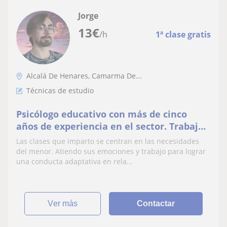
Jorge
13
€
/h
1ª clase gratis
Alcalá De Henares, Camarma De...
Técnicas de estudio
Psicólogo educativo con más de cinco
años de experiencia en el sector. Trabajo
con perfil con dificultades de aprendizaje
Las clases que imparto se centran en las necesidades
del menor. Atiendo sus emociones y trabajo para lograr
una conducta adaptativa en rela...
ver más
Contactar