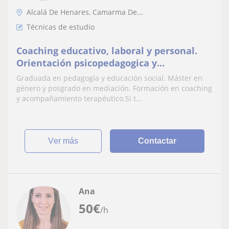
Alcalá De Henares, Camarma De...
Técnicas de estudio
Coaching educativo, laboral y personal.
Orientación psicopedagogica y
vocacional.Técnicas de estudio
Graduada en pedagogía y educación social. Máster en
género y posgrado en mediación. Formación en coaching
y acompañamiento terapéutico.Si t...
ver más
Contactar
Ana
50
€
/h