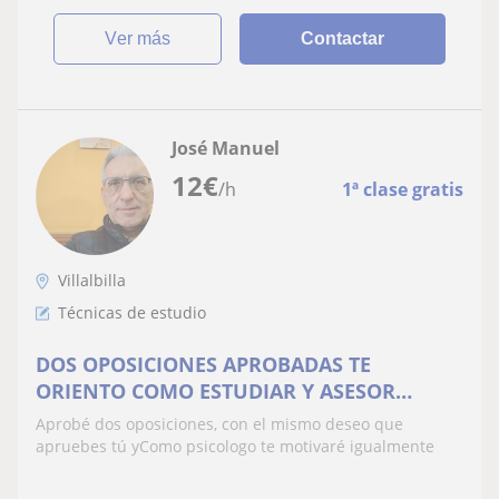
ver más
Contactar
José Manuel
12
€
/h
1ª clase gratis
Villalbilla
Técnicas de estudio
DOS OPOSICIONES APROBADAS TE
ORIENTO COMO ESTUDIAR Y ASESOR
PSICOLÓGICO
Aprobé dos oposiciones, con el mismo deseo que
apruebes tú yComo psicologo te motivaré igualmente