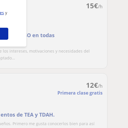
15
€
/h
ies
y
hasta la ESO en todas
 los intereses, motivaciones y necesidades del
ptado...
12
€
/h
Primera clase gratis
ientos de TEA y TDAH.
eños. Primero me gusta conocerlos bien para así