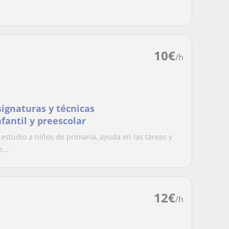
10
€
/h
signaturas y técnicas
fantil y preescolar
studio a niños de primaria, ayuda en las tareas y
...
12
€
/h