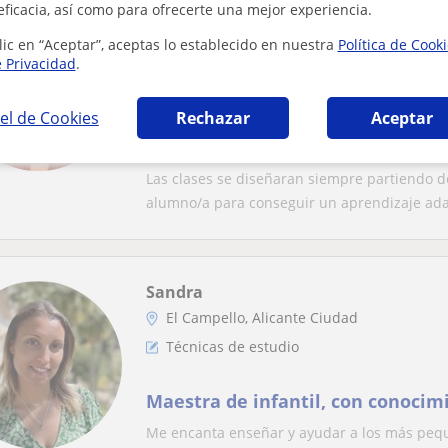
eficacia, así como para ofrecerte una mejor experiencia.
Lucía
San Vicente Del Raspeig
lic en “Aceptar”, aceptas lo establecido en nuestra
Política de Cook
e Privacidad
.
Técnicas de estudio
el de Cookies
Rechazar
Aceptar
Refuerzo escolar desde Primaria 
las materias
Las clases se diseñaran siempre partiendo de
alumno/a para conseguir un aprendizaje ada
Sandra
El Campello, Alicante Ciudad
Técnicas de estudio
Maestra de infantil, con conocim
Me encanta enseñar y ayudar a los más pequ