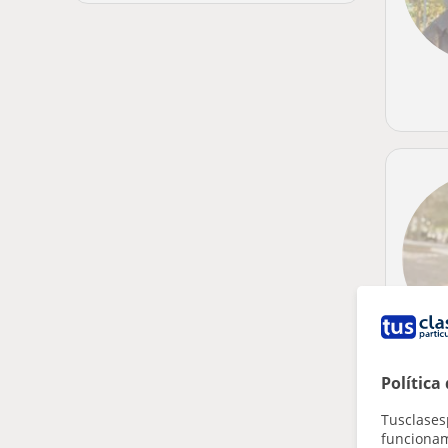
Política
Tusclases
funcionami