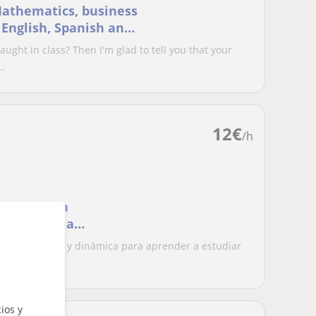
 Mathematics, business
English, Spanish and
ught in class? Then I'm glad to tell you that your
..
12
€
/h
 una sólida
 lengua y la
dología lúdica y dinámica para aprender a estudiar
.
ios y