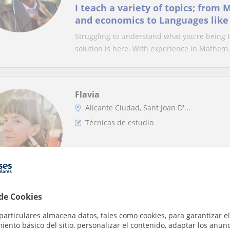
I teach a variety of topics; from
and economics to Languages like 
German
Struggling to understand what you're being ta
solution is here. With experience in Mathem.
Flavia
Alicante Ciudad, Sant Joan D'...
Técnicas de estudio
Profesora de español, cuento con
trayectoria en la enseñanza de la
pedagogía activa.
Clases de Español (apoyo y extranjero). Meto
gramática, ortografía, expresión oral y comp..
 de Cookies
particulares almacena datos, tales como cookies, para garantizar el
ento básico del sitio, personalizar el contenido, adaptar los anunc