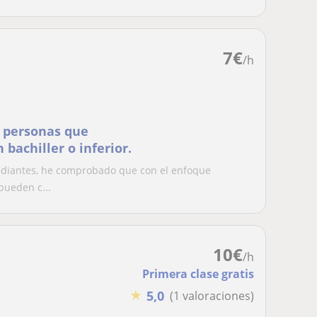
7
€
/h
a personas que
bachiller o inferior.
tudiantes, he comprobado que con el enfoque
pueden c...
10
€
/h
Primera clase gratis
★
5,0
(1 valoraciones)