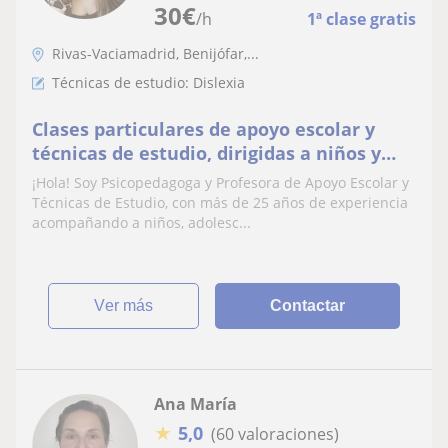
30
€
/h
1ª clase gratis
Rivas-Vaciamadrid, Benijófar,...
Técnicas de estudio: Dislexia
Clases particulares de apoyo escolar y
técnicas de estudio, dirigidas a niños y
adolescentes con dificultades específicas
¡Hola! Soy Psicopedagoga y Profesora de Apoyo Escolar y
de aprendizaje
Técnicas de Estudio, con más de 25 años de experiencia
acompañando a niños, adolesc...
ver más
Contactar
Ana María
★
5,0
(60 valoraciones)