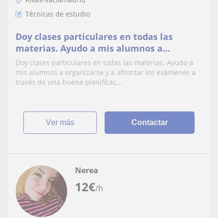
Técnicas de estudio
Doy clases particulares en todas las
materias. Ayudo a mis alumnos a
organizarse y a afrontar los exámenes a
Doy clases particulares en todas las materias. Ayudo a
través de una buena planificación
mis alumnos a organizarse y a afrontar los exámenes a
través de una buena planificac...
ver más
Contactar
Nerea
12
€
/h