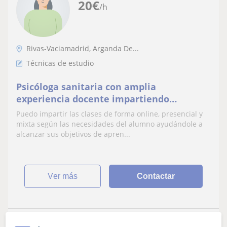
20
€
/h
Rivas-Vaciamadrid, Arganda De...
Técnicas de estudio
Psicóloga sanitaria con amplia
experiencia docente impartiendo
formación y certificados de
Puedo impartir las clases de forma online, presencial y
profesionalidad oficiales se ofrece para
mixta según las necesidades del alumno ayudándole a
dar clases como profesora de Psicología,
alcanzar sus objetivos de apren...
Mindfulness, refuerzo escolar y técnicas
de estudio.
ver más
Contactar
Úrtsule