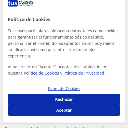
6
€
/h
1ª clase gratis
Política de Cookies
Tusclasesparticulares almacena datos, tales como cookies,
Rivas-Vaciamadrid
para garantizar el funcionamiento básico del sitio,
Técnicas de estudio
personalizar el contenido, adaptar los anuncios y medir
su eficacia, así como para ofrecerte una mejor
Clases de refuerzo en psicología y técnicas
experiencia.
de estudio
Al hacer clic en “Aceptar”, aceptas lo establecido en
nuestra
Política de Cookies
y
Política de Privacidad
.
ver más
Panel de Cookies
Contactar
Rechazar
Aceptar