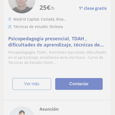
25
€
/h
1ª clase gratis
Madrid Capital, Coslada, Riva...
Técnicas de estudio: Dislexia
Psicopedagogía presencial, TDAH ,
dificultades de aprendizaje, técnicas de
estudio, Atención psicopedagogica a
Psicopedagogía, TDAH , Funciones Ejecutivas, dificultades
domicilio para niños y jóvenes
en el aprendizaje, enseñanza lecto-escritura . Curso de
Técnicas de Estudio Onlin...
ver más
Contactar
Asunción