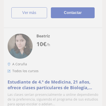
ver más
Contactar
Beatriz
10
€
/h
A Coruña
Todos los cursos
Estudiante de 4.º de Medicina, 21 años,
ofrece clases particulares de Biología,
Química e Inglés para alumnos de ESO y
Las clases serían presencialmente u online dependiendo
Bachiller
de la preferencia, siguiendo el programa de sus estudios
para apoyo escolar o adelan...