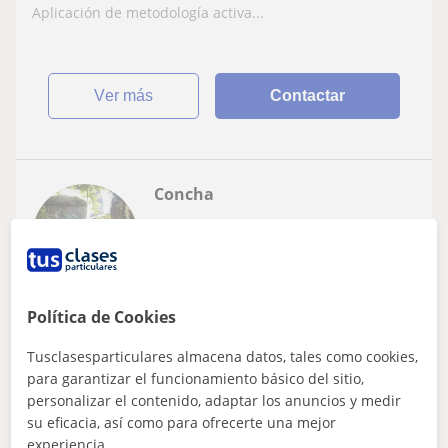
Aplicación de metodología activa...
ver más
Contactar
Concha
10
€
/h
A Coruña
Política de Cookies
Todos los cursos
Tusclasesparticulares almacena datos, tales como cookies,
para garantizar el funcionamiento básico del sitio,
Profesora especializada en Infantil,
personalizar el contenido, adaptar los anuncios y medir
primaria e inglés, experiencia en apoyo
su eficacia, así como para ofrecerte una mejor
en todos los niveles y necesidades
Clases personalizadas con apoyo individualizado y
experiencia.