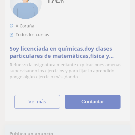
17
€
/h
A Coruña
Todos los cursos
Soy licenciada en químicas,doy clases
particulares de matemáticas,física y
química,todos los niveles,
Refuerzo la asignatura mediante explicaciones amenas
supervisando los ejercicios y para fijar lo aprendido
pongo algún ejercicio más ,dando...
ver más
Contactar
Publica un anuncio