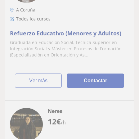
A Coruña
Todos los cursos
Refuerzo Educativo (Menores y Adultos)
Graduada en Educación Social, Técnica Superior en
Integración Social y Máster en Procesos de Formación
(Especialización en Orientación y As...
ver más
Contactar
Nerea
12
€
/h