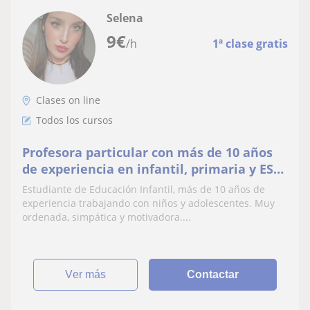
Selena
9
€
/h
1ª clase gratis
Clases on line
Todos los cursos
Profesora particular con más de 10 años
de experiencia en infantil, primaria y ESO.
Métodos de estudio y preparación de
Estudiante de Educación Infantil, más de 10 años de
exámenes. Simpatica y ordenada
experiencia trabajando con niños y adolescentes. Muy
ordenada, simpática y motivadora....
ver más
Contactar