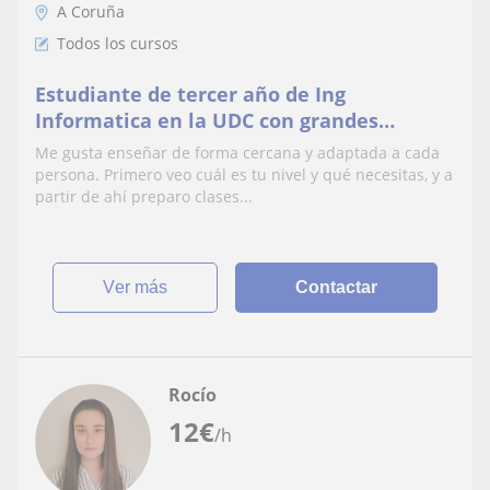
A Coruña
Todos los cursos
Estudiante de tercer año de Ing
Informatica en la UDC con grandes
aptitudes para impartir cualquier
Me gusta enseñar de forma cercana y adaptada a cada
materia.
persona. Primero veo cuál es tu nivel y qué necesitas, y a
partir de ahí preparo clases...
ver más
Contactar
Rocío
12
€
/h