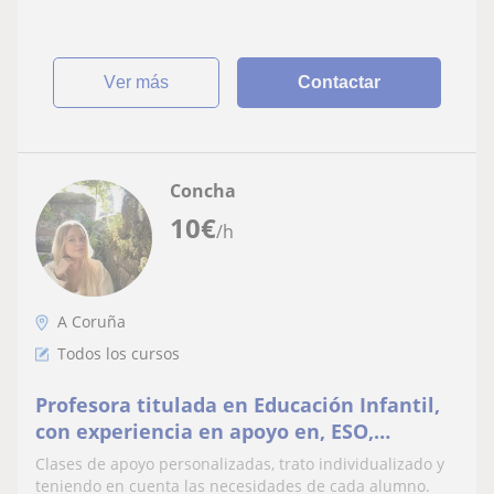
ver más
Contactar
Concha
10
€
/h
A Coruña
Todos los cursos
Profesora titulada en Educación Infantil,
con experiencia en apoyo en, ESO,
Primaria y necesidades educativas
Clases de apoyo personalizadas, trato individualizado y
especiales
teniendo en cuenta las necesidades de cada alumno.