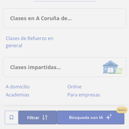
Clases en A Coruña de…
Clases de Refuerzo en
general
Clases impartidas...
a domicilio
online
academias
para empresas
Nuevo
Provincias más buscadas
Filtrar
Búsqueda con IA