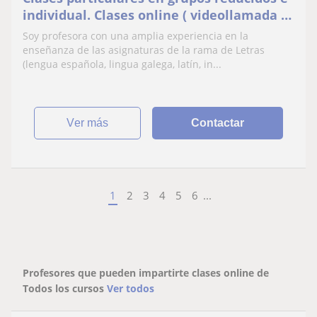
individual. Clases online ( videollamada o
skype)
Soy profesora con una amplia experiencia en la
enseñanza de las asignaturas de la rama de Letras
(lengua española, lingua galega, latín, in...
ver más
Contactar
1
2
3
4
5
6
...
Profesores que pueden impartirte clases online de
Todos los cursos
Ver todos