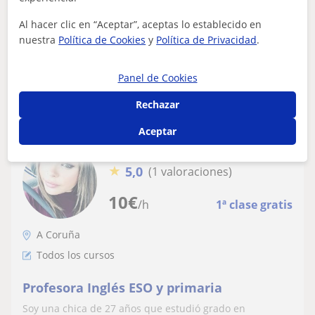
especiales.
atención a todas las necesidades particulares.
Metodología activa, aplicación de DUA, mat...
Al hacer clic en “Aceptar”, aceptas lo establecido en
nuestra
Política de Cookies
y
Política de Privacidad
.
Panel de Cookies
ver más
Contactar
Rechazar
Aceptar
Juliana
★
5,0
(1 valoraciones)
10
€
/h
1ª clase gratis
A Coruña
Todos los cursos
Profesora Inglés ESO y primaria
Soy una chica de 27 años que estudió grado en