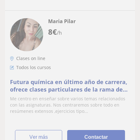
Maria Pilar
8
€
/h
Clases on line
Todos los cursos
Futura química en último año de carrera,
ofrece clases particulares de la rama de
ciencias ( Química, biología,
Me centro en enseñar sobre varios temas relacionados
matemáticas). Me adapto totalmente a
con las asignaturas. Nos centraremos sobre todo en
tus necesidades y lo que es de interés
resúmenes extensos ,ejercicios tipo...
aprender.
ver más
Contactar