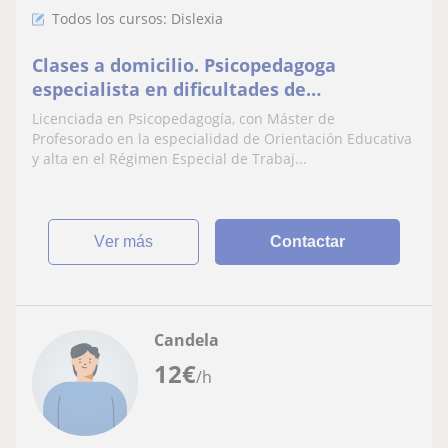
Todos los cursos: Dislexia
Clases a domicilio. Psicopedagoga
especialista en dificultades de
aprendizaje, TDAH, dislexia,
Licenciada en Psicopedagogía, con Máster de
discalculia,TEA. Licenciada en
Profesorado en la especialidad de Orientación Educativa
Psicopedagogía autónoma con Máster en
y alta en el Régimen Especial de Trabaj...
Orientación Educativa, más de veinte
años de experiencia en el sector
educativo
ver más
Contactar
Candela
12
€
/h