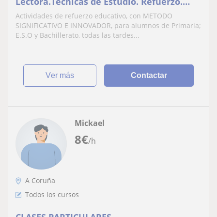
Lectora.Técnicas de Estudio. Refuerzo.
CIRCULO DE CAZADORES DEL SABER
Actividades de refuerzo educativo, con METODO
SIGNIFICATIVO E INNOVADOR, para alumnos de Primaria;
E.S.O y Bachillerato, todas las tardes...
ver más
Contactar
Mickael
8
€
/h
A Coruña
Todos los cursos
CLASES PARTICULARES