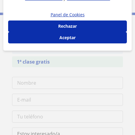
5 mi
Leaflet
| ©
OpenStreetMap
contributors
Panel de Cookies
Rechazar
Contacta con Veronica
Aceptar
Tarifa
10
€/h
1ª clase gratis