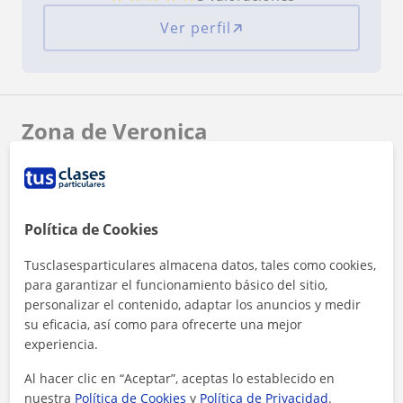
Ver perfil
Zona de Veronica
Localidades a las que se desplaza para dar clase
Vícar
Roquetas de Mar
Felix
Enix
Política de Cookies
+
−
Tusclasesparticulares almacena datos, tales como cookies,
para garantizar el funcionamiento básico del sitio,
personalizar el contenido, adaptar los anuncios y medir
su eficacia, así como para ofrecerte una mejor
experiencia.
Al hacer clic en “Aceptar”, aceptas lo establecido en
nuestra
Política de Cookies
y
Política de Privacidad
.
10 km