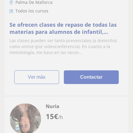
Palma De Mallorca
Todos los cursos
Se ofrecen clases de repaso de todas las
materias para alumnos de infantil,
primaria y secundaria. Desde
Las clases pueden ser tanto presenciales (a domicilio)
matemáticas e historia (sociales) hasta
como online (por videoconferencia). En cuanto a la
castellano y catalán
metodología, me baso en las neces...
ver más
Contactar
Nuria
15
€
/h