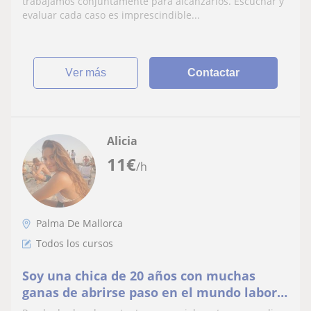
trabajamos conjuntamente para alcanzarlos. Escuchar y
evaluar cada caso es imprescindible...
ver más
Contactar
Alicia
11
€
/h
Palma De Mallorca
Todos los cursos
Soy una chica de 20 años con muchas
ganas de abrirse paso en el mundo laboral
y de adquirir distintos conocimientos. Soy