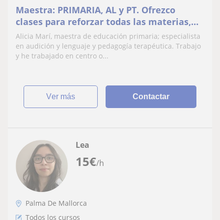
Maestra: PRIMARIA, AL y PT. Ofrezco
clases para reforzar todas las materias,
en especial, lenguaje y comunicación
Alicia Marí, maestra de educación primaria; especialista
en audición y lenguaje y pedagogía terapéutica. Trabajo
y he trabajado en centro o...
ver más
Contactar
Lea
15
€
/h
Palma De Mallorca
Todos los cursos