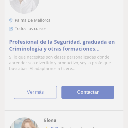
Palma De Mallorca
Todos los cursos
Profesional de la Seguridad, graduada en
Criminologia y otras formaciones
complementarias a la misma. Enseñar es
Si lo que necesitas son clases personalizadas donde
mi vocación.
aprender sea divertido y productivo, soy la profe que
buscabas. Al adaptarnos a ti, ere...
ver más
Contactar
Elena