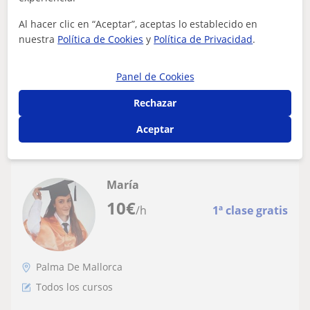
Doy clases particulares para niños de
primaria y ESO, de todas las asignaturas
Al hacer clic en “Aceptar”, aceptas lo establecido en
nuestra
Política de Cookies
y
Política de Privacidad
.
Doy clases particulares para niños de primaria y ESO, de
todas las asignaturas.
Panel de Cookies
Rechazar
ver más
Contactar
Aceptar
María
10
€
/h
1ª clase gratis
Palma De Mallorca
Todos los cursos