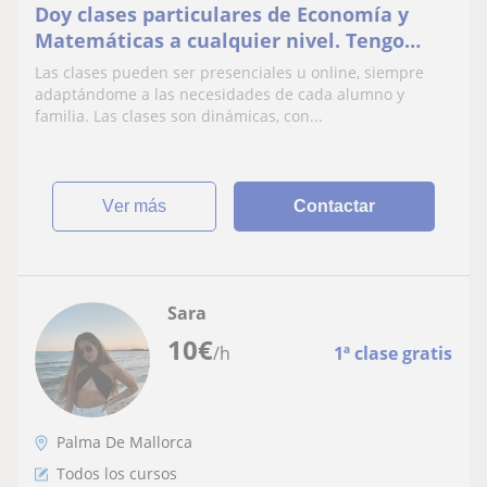
Doy clases particulares de Economía y
Matemáticas a cualquier nivel. Tengo
experiencia como profesora de academia
Las clases pueden ser presenciales u online, siempre
y a domicilio
adaptándome a las necesidades de cada alumno y
familia. Las clases son dinámicas, con...
ver más
Contactar
Sara
10
€
/h
1ª clase gratis
Palma De Mallorca
Todos los cursos