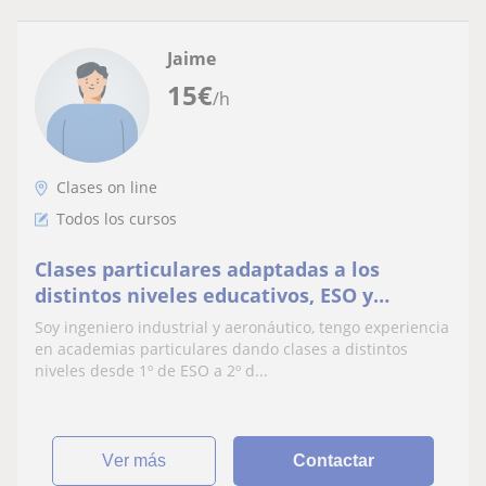
Jaime
15
€
/h
Clases on line
Todos los cursos
Clases particulares adaptadas a los
distintos niveles educativos, ESO y
Bachillerato
Soy ingeniero industrial y aeronáutico, tengo experiencia
en academias particulares dando clases a distintos
niveles desde 1º de ESO a 2º d...
ver más
Contactar