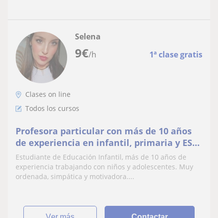
Selena
9
€
/h
1ª clase gratis
Clases on line
Todos los cursos
Profesora particular con más de 10 años
de experiencia en infantil, primaria y ESO.
Métodos de estudio y preparación de
Estudiante de Educación Infantil, más de 10 años de
exámenes. Simpatica y ordenada
experiencia trabajando con niños y adolescentes. Muy
ordenada, simpática y motivadora....
ver más
Contactar