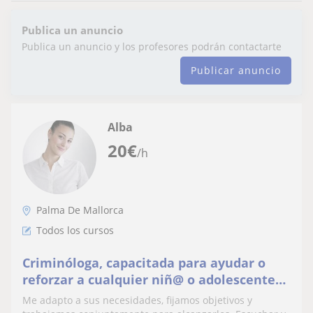
Publica un anuncio
Publica un anuncio y los profesores podrán contactarte
Publicar anuncio
Alba
20
€
/h
Palma De Mallorca
Todos los cursos
Criminóloga, capacitada para ayudar o
reforzar a cualquier niñ@ o adolescente
con sus estudios.
Me adapto a sus necesidades, fijamos objetivos y