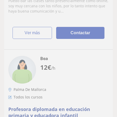
Puedo dar las clases tanto presencialmente como online,
muy amable y empática con la gente,
soy muy cercana con los niños, por lo tanto intento que
además de educada y sociable
haya buena comunicación y u...
ver más
Contactar
Bea
12
€
/h
Palma De Mallorca
Todos los cursos
Profesora diplomada en educación
primaria y educadora infantil