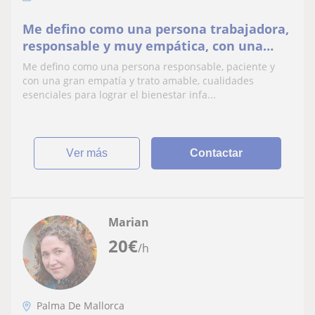
Me defino como una persona trabajadora,
responsable y muy empática, con una
gran motivación por el bienestar infantil
Me defino como una persona responsable, paciente y
y por ayudar
con una gran empatía y trato amable, cualidades
esenciales para lograr el bienestar infa...
ver más
Contactar
Marian
20
€
/h
Palma De Mallorca