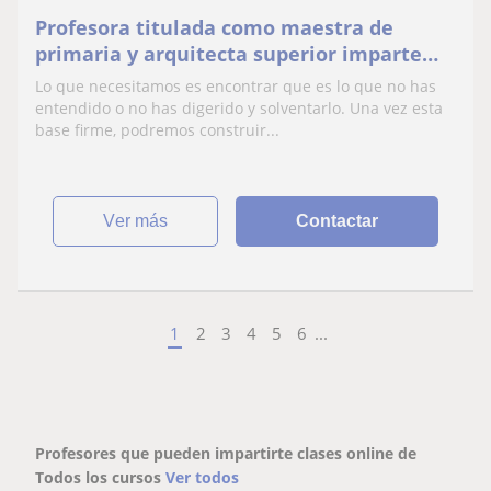
Profesora titulada como maestra de
primaria y arquitecta superior imparte
clase de matematicas e ingles en todos
Lo que necesitamos es encontrar que es lo que no has
los niveles
entendido o no has digerido y solventarlo. Una vez esta
base firme, podremos construir...
ver más
Contactar
1
2
3
4
5
6
...
Profesores que pueden impartirte clases online de
Todos los cursos
Ver todos