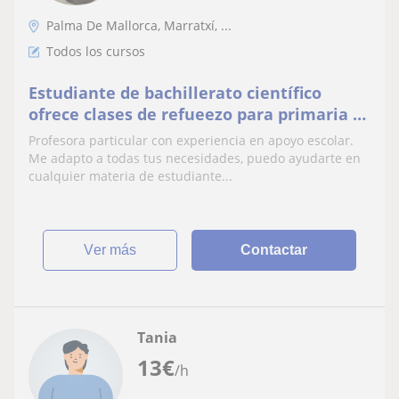
Palma De Mallorca, Marratxí, ...
Todos los cursos
Estudiante de bachillerato científico
ofrece clases de refueezo para primaria y
ESO
Profesora particular con experiencia en apoyo escolar.
Me adapto a todas tus necesidades, puedo ayudarte en
cualquier materia de estudiante...
ver más
Contactar
Tania
13
€
/h