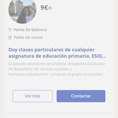
9
€
/h
Palma De Mallorca
Todos los cursos
Doy clases particulares de cualquier
asignatura de educación primaria, ESO(
excepto Física y Química) y bachillerato
Graduado educación secundaria obligatoria.Graduado
social
de Bachillerto de ciencias sociales y
humanas.Actualemnte cursando el grado universitari...
ver más
Contactar