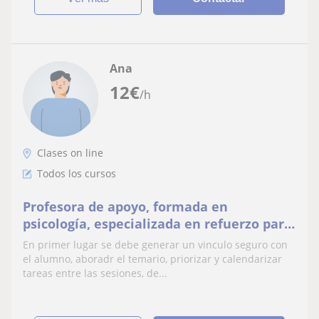
Ana
12
€
/h
Clases on line
Todos los cursos
Profesora de apoyo, formada en
psicología, especializada en refuerzo para
personas con dificultades de aprendizaje
En primer lugar se debe generar un vinculo seguro con
el alumno, aboradr el temario, priorizar y calendarizar
tareas entre las sesiones, de...