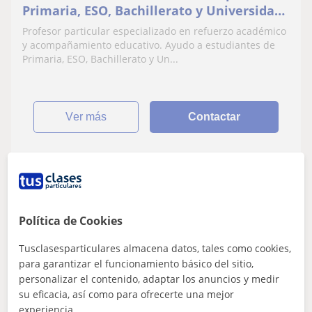
Primaria, ESO, Bachillerato y Universidad,
enfocado en comprensión real y
Profesor particular especializado en refuerzo académico
resultados
y acompañamiento educativo. Ayudo a estudiantes de
Primaria, ESO, Bachillerato y Un...
ver más
Contactar
Sol
10
€
/h
Política de Cookies
Tusclasesparticulares almacena datos, tales como cookies,
para garantizar el funcionamiento básico del sitio,
Palma De Mallorca
personalizar el contenido, adaptar los anuncios y medir
Todos los cursos
su eficacia, así como para ofrecerte una mejor
experiencia.