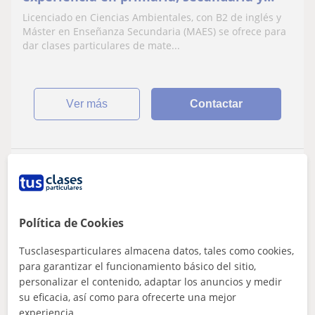
bachillerato
Licenciado en Ciencias Ambientales, con B2 de inglés y
Máster en Enseñanza Secundaria (MAES) se ofrece para
dar clases particulares de mate...
ver más
Contactar
Ana
15
€
/h
1ª clase gratis
Política de Cookies
Tusclasesparticulares almacena datos, tales como cookies,
Sanlúcar La Mayor
para garantizar el funcionamiento básico del sitio,
Todos los cursos
personalizar el contenido, adaptar los anuncios y medir
su eficacia, así como para ofrecerte una mejor
Licenciada en geografía e historia
experiencia.