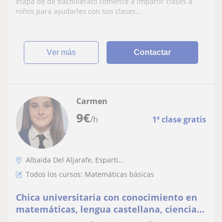
etapa de de bachillerato comencé a impartir clases a
niños para ayudarles con sus clases...
ver más
Contactar
Carmen
9
€
/h
1ª clase gratis
Albaida Del Aljarafe, Esparti...
Todos los cursos: Matemáticas básicas
Chica universitaria con conocimiento en
matemáticas, lengua castellana, ciencias
sociales y biología. Primaria y ESO