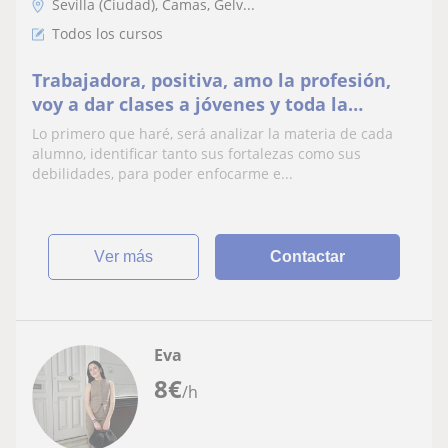
Sevilla (Ciudad), Camas, Gelv...
Todos los cursos
Trabajadora, positiva, amo la profesión,
voy a dar clases a jóvenes y toda la
persona que necesite un apoyo académico
Lo primero que haré, será analizar la materia de cada
alumno, identificar tanto sus fortalezas como sus
debilidades, para poder enfocarme e...
ver más
Contactar
Eva
8
€
/h