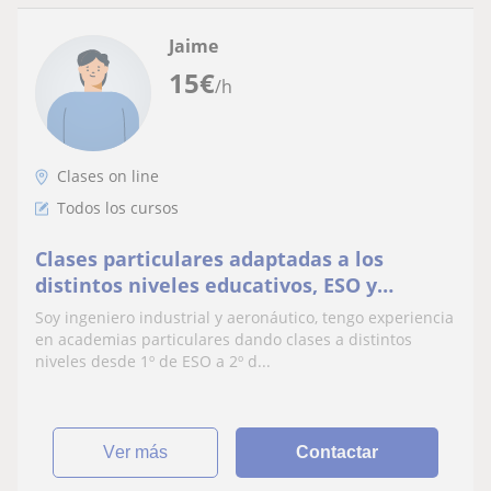
Jaime
15
€
/h
Clases on line
Todos los cursos
Clases particulares adaptadas a los
distintos niveles educativos, ESO y
Bachillerato
Soy ingeniero industrial y aeronáutico, tengo experiencia
en academias particulares dando clases a distintos
niveles desde 1º de ESO a 2º d...
ver más
Contactar