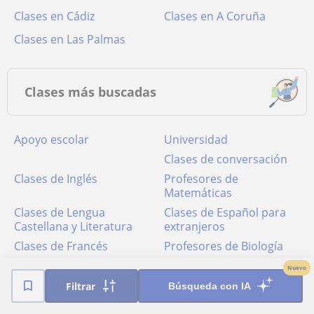
Clases en Cádiz
Clases en A Coruña
Clases en Las Palmas
Clases más buscadas
Apoyo escolar
Universidad
Clases de conversación
Clases de Inglés
Profesores de
Matemáticas
Clases de Lengua
Clases de Español para
Castellana y Literatura
extranjeros
Clases de Francés
Profesores de Biología
Apoyo escolar para ESO
Profesores de Química
Nuevo
Apoyo escolar
Clases de Historia
Filtrar
Búsqueda con IA
Clases de FCE First
Profesores de Física