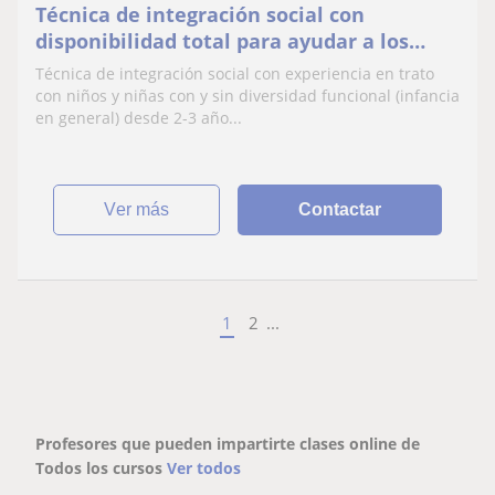
Técnica de integración social con
disponibilidad total para ayudar a los
niños y niñas que lo necesiten :)
Técnica de integración social con experiencia en trato
con niños y niñas con y sin diversidad funcional (infancia
en general) desde 2-3 año...
ver más
Contactar
1
2
...
Profesores que pueden impartirte clases online de
Todos los cursos
Ver todos