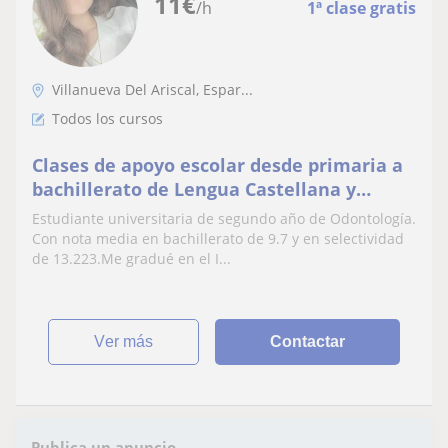
11
€
/h
1ª clase gratis
Villanueva Del Ariscal, Espar...
Todos los cursos
Clases de apoyo escolar desde primaria a
bachillerato de Lengua Castellana y
Literatura
Estudiante universitaria de segundo año de Odontología.
Con nota media en bachillerato de 9.7 y en selectividad
de 13.223.Me gradué en el I...
ver más
Contactar
Publica un anuncio