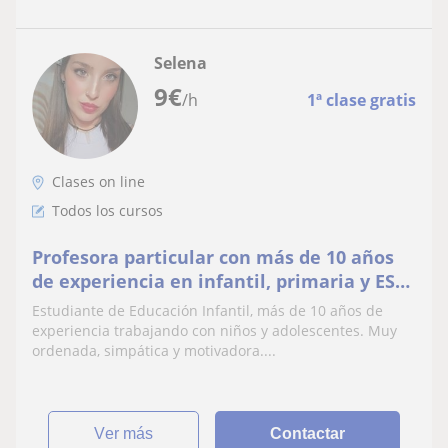
Selena
9
€
/h
1ª clase gratis
Clases on line
Todos los cursos
Profesora particular con más de 10 años
de experiencia en infantil, primaria y ESO.
Métodos de estudio y preparación de
Estudiante de Educación Infantil, más de 10 años de
exámenes. Simpatica y ordenada
experiencia trabajando con niños y adolescentes. Muy
ordenada, simpática y motivadora....
ver más
Contactar