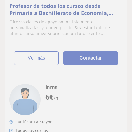
Profesor de todos los cursos desde
Primaria a Bachillerato de Economía,
Empresa y Matemáticas
Ofrezco clases de apoyo online totalmente
personalizadas, y a buen precio. Soy estudiante de
último curso universitario, con un futuro enfo...
ver más
Contactar
Inma
6
€
/h
Sanlúcar La Mayor
Todos los cursos