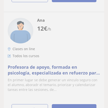
Ana
12
€
/h
Clases on line
Todos los cursos
Profesora de apoyo, formada en
psicología, especializada en refuerzo para
personas con dificultades de aprendizaje
En primer lugar se debe generar un vinculo seguro con
el alumno, aboradr el temario, priorizar y calendarizar
tareas entre las sesiones, de...