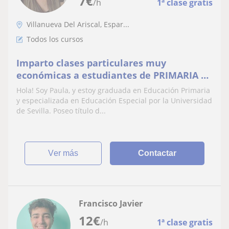
7
€
/h
1ª clase gratis
Villanueva Del Ariscal, Espar...
Todos los cursos
Imparto clases particulares muy
económicas a estudiantes de PRIMARIA y
1 y 2 curso de la ESO
Hola! Soy Paula, y estoy graduada en Educación Primaria
y especializada en Educación Especial por la Universidad
de Sevilla. Poseo título d...
ver más
Contactar
Francisco Javier
12
€
/h
1ª clase gratis