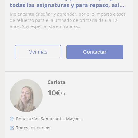
todas las asignaturas y para repaso, así
como especialista en francés
Me encanta enseñar y aprender, por ello imparto clases
de refuerzo para el alumnado de primaria de 6 a 12
años. Soy especialista en francés...
ver más
Contactar
Carlota
10
€
/h
Benacazón, Sanlúcar La Mayor,...
Todos los cursos