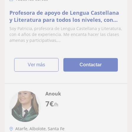
Profesora de apoyo de Lengua Castellana
y Literatura para todos los niveles, con
experiencia de 4 años y apoyo escolar
Soy Patricia, profesora de Lengua Castellana y Literatura,
para E.P
con 4 años de experiencia. Me encanta hacer las clases
amenas y participativas,...
ver más
Contactar
Anouk
7
€
/h
Atarfe, Albolote, Santa Fe