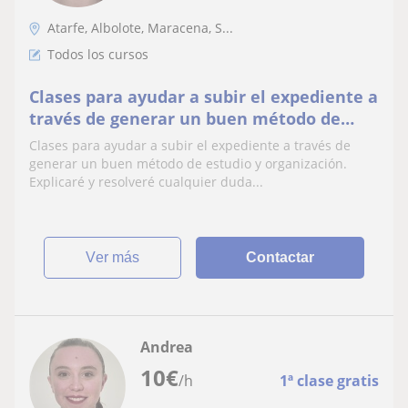
Atarfe, Albolote, Maracena, S...
Todos los cursos
Clases para ayudar a subir el expediente a
través de generar un buen método de
estudio y organización. Explicaré y
Clases para ayudar a subir el expediente a través de
resolveré cualquier duda
generar un buen método de estudio y organización.
Explicaré y resolveré cualquier duda...
ver más
Contactar
Andrea
10
€
/h
1ª clase gratis