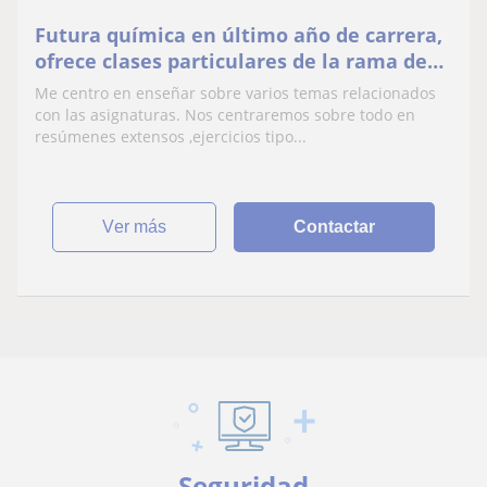
Futura química en último año de carrera,
ofrece clases particulares de la rama de
ciencias ( Química, biología,
Me centro en enseñar sobre varios temas relacionados
matemáticas). Me adapto totalmente a
con las asignaturas. Nos centraremos sobre todo en
tus necesidades y lo que es de interés
resúmenes extensos ,ejercicios tipo...
aprender.
ver más
Contactar
Seguridad