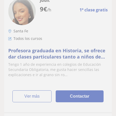
Judit
9
€
/h
1ª clase gratis
Santa Fe
Todos los cursos
Profesora graduada en Historia, se ofrece
dar clases particulares tanto a niños de
primaria como de secundaria en todas las
Tengo 1 año de experiencia en colegios de Educación
materias. Me gusta acercar los contenidos
Secundaria Obligatoria, me gusta hacer sencillas las
a mis alumnos de forma sencilla y clara,
explicaciones e ir al grano sin ro...
como me hubiese gustado que lo
hubieran hecho mi
ver más
Contactar