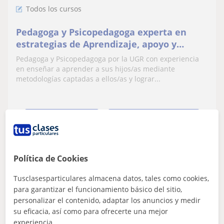
Todos los cursos
Pedagoga y Psicopedagoga experta en
estrategias de Aprendizaje, apoyo y
refuerzo escolar de TODAS las asignaturas
Pedagoga y Psicopedagoga por la UGR con experiencia
desde infantil a primaria, está incluida
en enseñar a aprender a sus hijos/as mediante
metodologías captadas a ellos/as y lograr...
ver más
Contactar
Política de Cookies
Julio Alberto
Tusclasesparticulares almacena datos, tales como cookies,
10
€
/h
1ª clase gratis
para garantizar el funcionamiento básico del sitio,
personalizar el contenido, adaptar los anuncios y medir
su eficacia, así como para ofrecerte una mejor
experiencia.