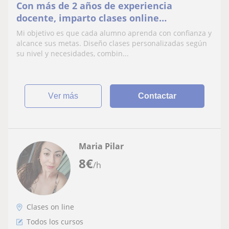
Con más de 2 años de experiencia
docente, imparto clases online
personalizadas en todos los cursos.
Mi objetivo es que cada alumno aprenda con confianza y
alcance sus metas. Diseño clases personalizadas según
su nivel y necesidades, combin...
ver más
Contactar
Maria Pilar
8
€
/h
Clases on line
Todos los cursos