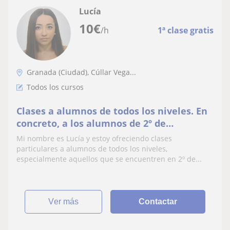
Lucía
10
€
/h
1ª clase gratis
Granada (Ciudad), Cúllar Vega...
Todos los cursos
Clases a alumnos de todos los niveles. En
concreto, a los alumnos de 2º de
bachillerato para su preparación de cara a
Mi nombre es Lucía y estoy ofreciendo clases
la EVAU
particulares a alumnos de todos los niveles,
especialmente aquellos que se encuentren en 2º de...
ver más
Contactar