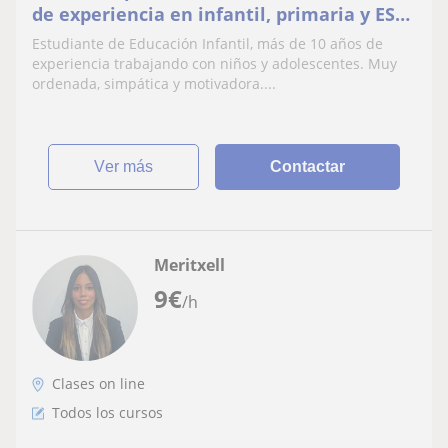
de experiencia en infantil, primaria y ESO.
Métodos de estudio y preparación de
Estudiante de Educación Infantil, más de 10 años de
exámenes. Simpatica y ordenada
experiencia trabajando con niños y adolescentes. Muy
ordenada, simpática y motivadora....
ver más
Contactar
Meritxell
9
€
/h
Clases on line
Todos los cursos