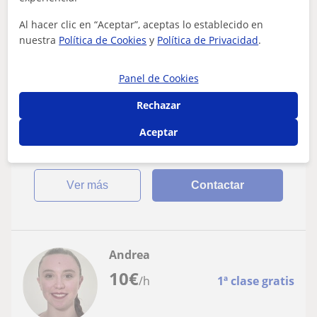
Atarfe, Albolote, Maracena, S...
Al hacer clic en “Aceptar”, aceptas lo establecido en
Todos los cursos: Matemáticas básicas
nuestra
Política de Cookies
y
Política de Privacidad
.
Doy clases particulares de refuerzo de
asignaturas de educación primaria,
Panel de Cookies
lengua, matemáticas, ciencias sociales,
Doy clases particulares de refuerzo de asignaturas de
Rechazar
educación musical... Tambien realizo
educación primaria, lengua, matemáticas, ciencias
actividades para los mas pequeños puesto
sociales, educación musical... Tamb...
Aceptar
que es mi especialidad
ver más
Contactar
Andrea
10
€
/h
1ª clase gratis