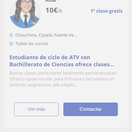
Alba
10
€
/h
1ª clase gratis
Chauchina, Cijuela, Fuente Va...
Todos los cursos
Estudiante de ciclo de ATV con
Bachillerato de Ciencias ofrece clases
particulares de matemátiy Ciencias
Buscas clases particulares totalmente personalizadas?
Naturales para Primaria
Ofrezco apoyo escolar para Primaria y Secundaria en
distintas asignaturas. Me adapto...
ver más
Contactar