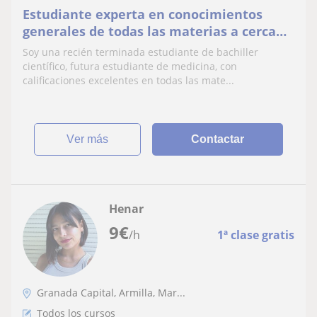
Estudiante experta en conocimientos
generales de todas las materias a cerca
de varios cursos, desde primaria hasta
Soy una recién terminada estudiante de bachiller
bachillerato
científico, futura estudiante de medicina, con
calificaciones excelentes en todas las mate...
ver más
Contactar
Henar
9
€
/h
1ª clase gratis
Granada Capital, Armilla, Mar...
Todos los cursos