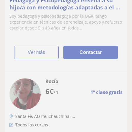
Pedagoga y Psicopedagoga enseña a su
hijo/a con metodologías adaptadas a el ó
ella para proporcionar un aprendizaje
Soy pedagoga y psicopedagoga por la UGR, tengo
significativo de cualquier asignatura.
experiencia en técnicas de aprendizaje, apoyo y refuerzo
Enseñar a aprender
escolar desde 5 a 13 años en todas...
ver más
Contactar
Rocío
6
€
/h
1ª clase gratis
Santa Fe, Atarfe, Chauchina, ...
Todos los cursos