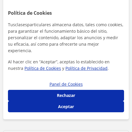
17 €/h
Política de Cookies
Tusclasesparticulares almacena datos, tales como cookies,
Es el precio medio de las clases de Trombón
para garantizar el funcionamiento básico del sitio,
personalizar el contenido, adaptar los anuncios y medir
su eficacia, así como para ofrecerte una mejor
experiencia.
Al hacer clic en “Aceptar”, aceptas lo establecido en
nuestra
Política de Cookies
y
Política de Privacidad
.
<4h
Panel de Cookies
Es el tiempo medio de respuesta a las
solicitudes
Rechazar
Aceptar