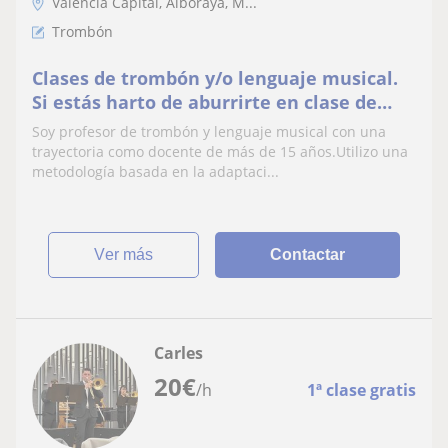
Valencia Capital, Alboraya, M...
Trombón
Clases de trombón y/o lenguaje musical.
Si estás harto de aburrirte en clase de
música, aprende trabajando la motivación
Soy profesor de trombón y lenguaje musical con una
y la creatividad
trayectoria como docente de más de 15 años.Utilizo una
metodología basada en la adaptaci...
ver más
Contactar
Carles
20
€
/h
1ª clase gratis