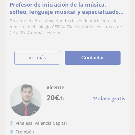
Profesor de iniciación de la música,
solfeo, lenguaje musical y especializado
en trombón
Durante el año-estuve dando clases de iniciación a la
música en el colegio CEIP la Fila con todos los cursos de
(1º a 6º). A demás, este m...
ver más
Contactar
Vicente
20
€
/h
1ª clase gratis
Vinalesa, Valencia Capital
Trombón