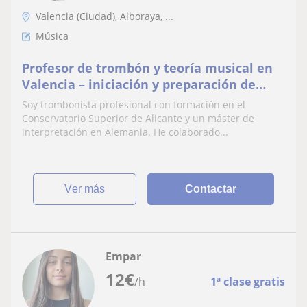
Valencia (Ciudad), Alboraya, ...
Música
Profesor de trombón y teoría musical en
Valencia – iniciación y preparación de
exámenes
Soy trombonista profesional con formación en el
Conservatorio Superior de Alicante y un máster de
interpretación en Alemania. He colaborado...
ver más
Contactar
Empar
12
€
/h
1ª clase gratis