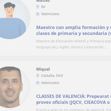
Matías
Ibi
Valenciano
Maestro con amplia formación y 
clases de primaria y secundaria (
DOMICILIO E INDIVIDUAL
Maestro de Educación Infantil y Primaria esp
lenguaje (AL), inglés, música y educación...
Miquel
Castalla, Onil
Valenciano
CLASSES DE VALENCIÀ: Prepearat 
proves oficials (JQCV, CIEACOVA o 
C2: (Online)
Practica amb mi els exàmens de valencià. Es