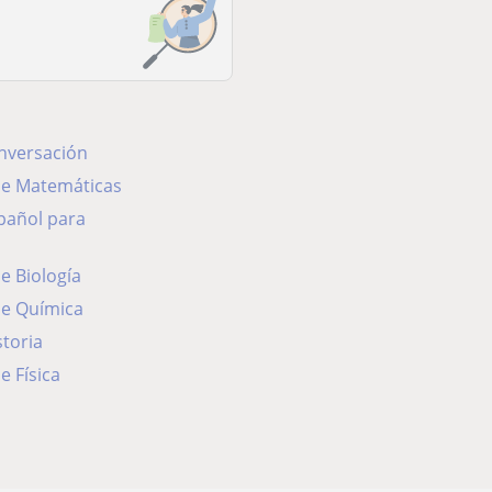
onversación
 de Matemáticas
de Biología
de Química
storia
e Física