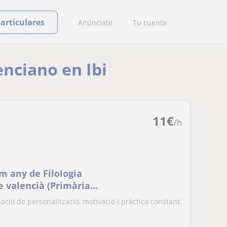
particulares
Anúnciate
Tu cuenta
enciano en Ibi
11
€
/h
im any de Filologia
ió de personalització, motivació i pràctica constant.