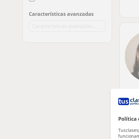
Características avanzadas
Política
Tusclases
funcionami