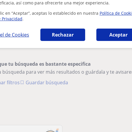
eficacia, así como para ofrecerte una mejor experiencia.
lic en “Aceptar”, aceptas lo establecido en nuestra
Política de Cook
Doy clases particulares de Inglés
e Privacidad
.
C1.C2
Me encantan los idiomas y creo que son muy 
el de Cookies
Rechazar
Aceptar
vivido dos años en Inglaterra y soy valencian.
que tu búsqueda es bastante especifica
tu búsqueda para ver más resultados o guárdala y te avisa
ar filtros
Guardar búsqueda