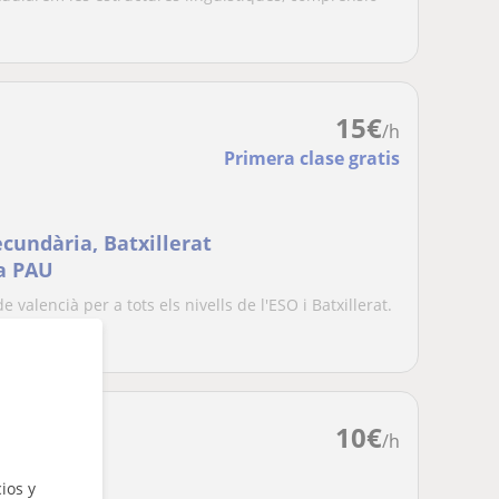
15
€
/h
Primera clase gratis
ecundària, Batxillerat
la PAU
 valencià per a tots els nivells de l'ESO i Batxillerat.
10
€
/h
ios y