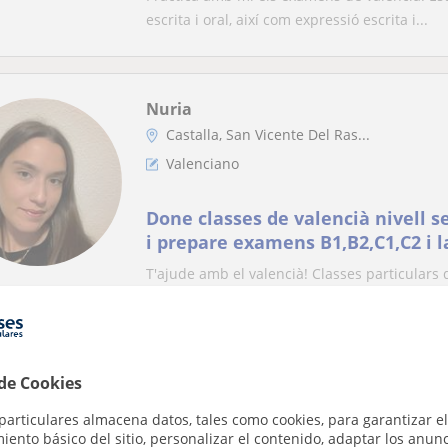
escrita i oral, així com expressió escrita i...
Nuria
Castalla, San Vicente Del Ras...
Valenciano
Done classes de valencià nivell s
i prepare examens B1,B2,C1,C2 i 
T'ajude amb el valencià! Classes particulars de
Preparació d'exàmens de B1,B2,C1,C2...
 de Cookies
Pau
Onil
particulares almacena datos, tales como cookies, para garantizar el
ento básico del sitio, personalizar el contenido, adaptar los anunc
Inglés