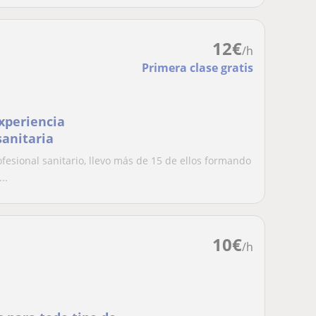
12
€
/h
Primera clase gratis
xperiencia
anitaria
esional sanitario, llevo más de 15 de ellos formando
..
10
€
/h