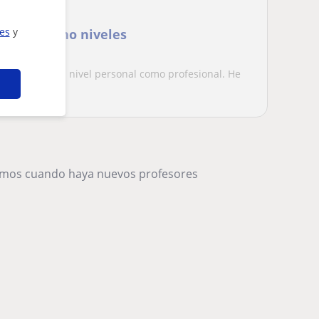
ies
y
 i valenciano niveles
útiles tanto a nivel personal como profesional. He
..
remos cuando haya nuevos profesores