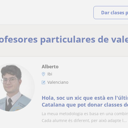
Dar clases 
rofesores particulares de val
Alberto
Ibi
Valenciano
Hola, soc un xic que està en l'últ
Catalana que pot donar classes de valencià (Primària-
Eso-Batxillerat).
La meua metodologia es basa en una combinac
Cada alumne és diferent, per això adapte l...