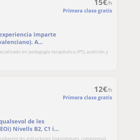
15
€
/h
Primera clase gratis
experiencia imparte
valenciano). A
ecializado en pedagogía terapéutica (PT), audición y
12
€
/h
Primera clase gratis
qualsevol de les
EOi) Nivells B2, C1 i
tudiarem les estructures lingüístiques, comprensió