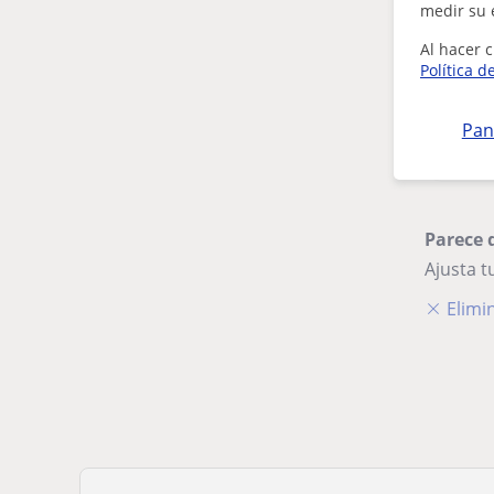
medir su 
Al hacer c
Política d
Pan
Parece 
Ajusta 
Elimin