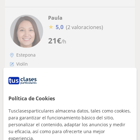
Paula
★
5,0
(2 valoraciones)
21
€
/h
Estepona
Violín
Hace tus clases de violín con una
profesora apasionado por la música y la
enseñanza
¡Hace tus clases de violín con una profesora apasionada
Política de Cookies
por la música y la enseñanza! Mi nombre es Paula, y
como profesora de violín, me...
Tusclasesparticulares almacena datos, tales como cookies,
para garantizar el funcionamiento básico del sitio,
personalizar el contenido, adaptar los anuncios y medir
su eficacia, así como para ofrecerte una mejor
ver más
Contactar
experiencia.