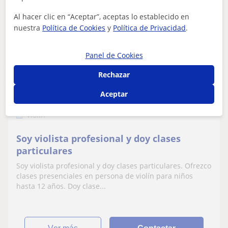
Al hacer clic en “Aceptar”, aceptas lo establecido en
nuestra
Política de Cookies
y
Política de Privacidad
.
Maria
★
5,0
(3 valoraciones)
Panel de Cookies
20
€
Rechazar
/h
Aceptar
Estepona
Violín
Soy violista profesional y doy clases
particulares
Soy violista profesional y doy clases particulares. Ofrezco
clases presenciales en persona de violín para niños
hasta 12 años. Doy clase...