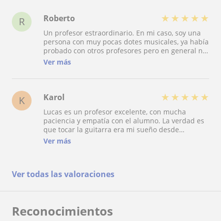
★
★
★
★
★
Roberto
R
Un profesor estraordinario. En mi caso, soy una
persona con muy pocas dotes musicales, ya había
probado con otros profesores pero en general no
llegaba a ver grandes progresos. Sin embargo
Ver más
con Lucas, su paciencia y capacidad para
identificar mis puntos débiles y proponer
ejercicios para solventarlos han hecho que
progresase rápidamente. Totalmente
★
★
★
★
★
Karol
K
recomendable.
Lucas es un profesor excelente, con mucha
paciencia y empatía con el alumno. La verdad es
que tocar la guitarra era mi sueño desde
pequeña, pero nunca llegué a apuntarme a
Ver más
ningún conservatorio o escuela oficial porque me
tiran para atrás los horarios rígidos y tenía miedo
de no poder compaginar mi trabajo nocturno con
Ver todas las valoraciones
el ciclo de peluquería y estética por las mañanas.
Lucas en ese sentido es ideal para mí porque
tiene flexibilidad horaria y es un profesor que se
ajusta a mis necesidades. Es un profesor
Reconocimientos
exigente, tanto con el alumno como con él mismo.
En apenas un año he pasado de tocar smoke in