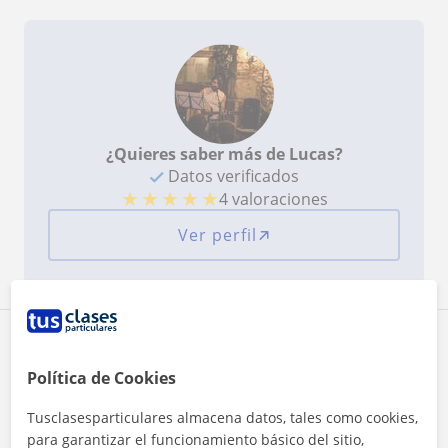
the water regular y con fallos, a tocar piezas de
artistas cubanos del siglo XX. Totalmente
recomendado!!
¿Quieres saber más de Lucas?
Datos verificados
★
★
★
★
★
4 valoraciones
Ver perfil
Zona de Lucas
Política de Cookies
Localidades a las que se desplaza para dar clase
Tusclasesparticulares almacena datos, tales como cookies,
Santiago de Compostela
para garantizar el funcionamiento básico del sitio,