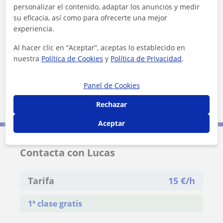
personalizar el contenido, adaptar los anuncios y medir
su eficacia, así como para ofrecerte una mejor
+
−
experiencia.
Al hacer clic en “Aceptar”, aceptas lo establecido en
nuestra
Política de Cookies
y
Política de Privacidad
.
Panel de Cookies
1 km
Rechazar
3000 ft
Leaflet
| ©
OpenStreetMap
contributors
Aceptar
Contacta con Lucas
Tarifa
15
€/h
1ª clase gratis