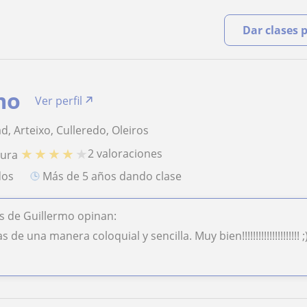
Dar clases 
mo
Ver perfil
, Arteixo, Culleredo, Oleiros
★
★
★
★
★
2 valoraciones
tura
dos
más de 5 años dando clase
s de Guillermo opinan:
 de una manera coloquial y sencilla. Muy bien!!!!!!!!!!!!!!!!!!!!! ;