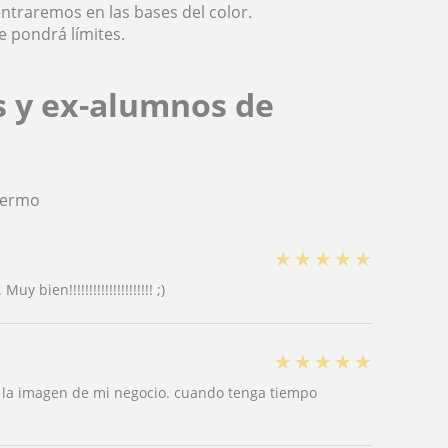
ntraremos en las bases del color.
e pondrá límites.
s y ex-alumnos de
lermo
★
★
★
★
★
bien!!!!!!!!!!!!!!!!!!!!! ;)
★
★
★
★
★
 la imagen de mi negocio. cuando tenga tiempo