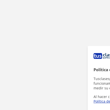
Política
Tusclases
funcionami
medir su 
Al hacer c
Política d