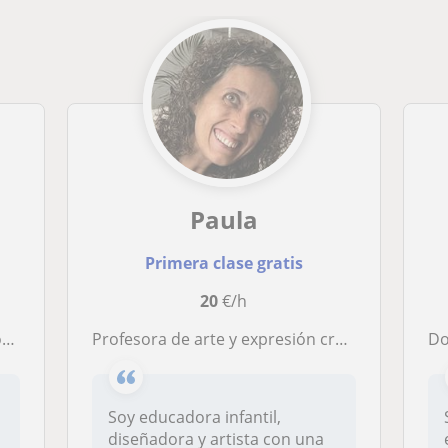
Paula
Primera clase gratis
20
€/h
e
Profesora de arte y expresión creativa: doy clases de pintura, dibujo y manualidades para niños, jóvenes y adultos.
D
Soy educadora infantil,
diseñadora y artista con una