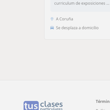
curriculum de exposiciones y
premi...
A Coruña
Se desplaza a domicilio
Términ