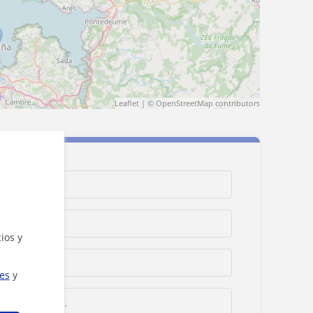
Leaflet
| ©
OpenStreetMap
contributors
ios y
ies
y