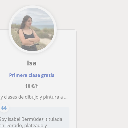
Isa
Primera clase gratis
10
€/h
oy clases de dibujo y pintura a domicilio en Coruña
Soy Isabel Bermúdez, titulada
en Dorado, plateado y