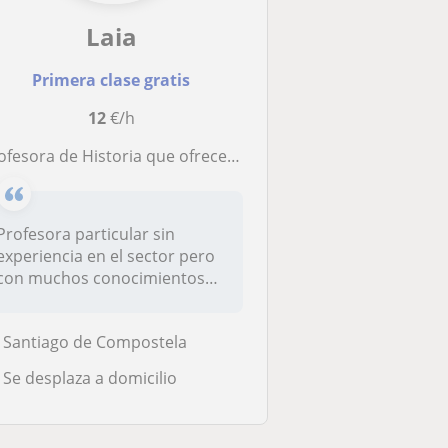
Laia
Primera clase gratis
12
€/h
esora de Historia que ofrece clases particulares online o a domicilio en Santiago de Compostela
Profesora particular sin
experiencia en el sector pero
con muchos conocimientos
que...
Santiago de Compostela
Se desplaza a domicilio