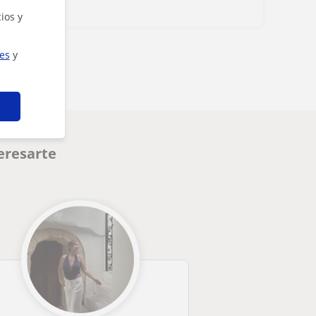
ios y
ies
y
eresarte