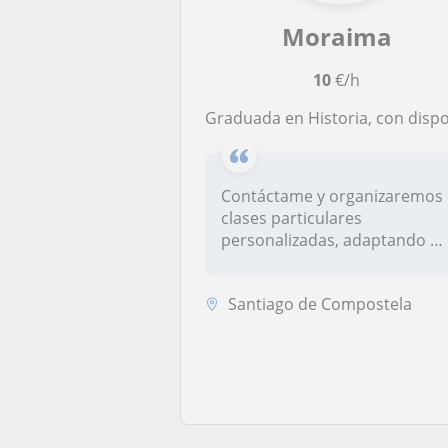
Moraima
10
€/h
Graduada en Historia, con disponibilidad para impartir clases online o presencialmente en Santiago de Compostela o Boir
Contáctame y organizaremos
clases particulares
personalizadas, adaptando m
conocimi...
Santiago de Compostela