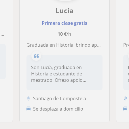
Lucía
Primera clase gratis
o.
10
€/h
Graduada en Historia, brindo apoio escolar para diversas materias e idades, con dispoñibilidade horaria e adaptación
Prof
Son Lucía, graduada en
i
Historia e estudante de
mestrado. Ofrezo apoio
escolar de div...
Santiago de Compostela
Se desplaza a domicilio