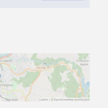
Leaflet
| ©
OpenStreetMap
contributors