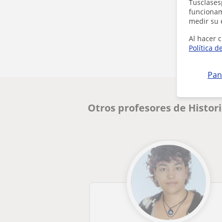
Tusclases
funcionami
medir su 
Al hacer c
Política d
Pan
Otros profesores de Histor