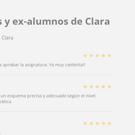
s y ex-alumnos de Clara
 Clara
★
★
★
★
★
ra aprobar la asignatura. Yo muy contenta!!
★
★
★
★
★
 un esquema preciso y adecuado según el nivel.
ática.
★
★
★
★
★
.