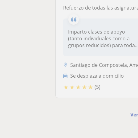
Refuerzo de todas las asignaturas para primaria e infant
Imparto clases de apoyo
(tanto individuales como a
grupos reducidos) para todas
las...
Santiago de Compostela, Ames, Brión, T
Se desplaza a domicilio
★
★
★
★
★
(5)
Ver