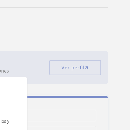
Ver perfil
iones
ios y