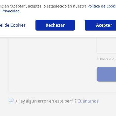
Tarifa
19
€/h
lic en “Aceptar”, aceptas lo establecido en nuestra
Política de Cook
e Privacidad
.
1ª clase gratis
el de Cookies
Rechazar
Aceptar
Al hacer clic
¿Hay algún error en este perfil?
Cuéntanos