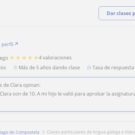
Dar clases 
 perfil
★
★
★
★
★
4 valoraciones
lego
dos
más de 5 años dando clase
Tasa de respuest
 de Clara opinan:
Clara son de 10. A mi hijo le valió para aprobar la asignatur
clases particulares de lingua galega e litera
iago de Compostela