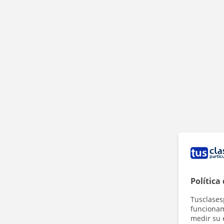
Política
Tusclases
funcionami
medir su 