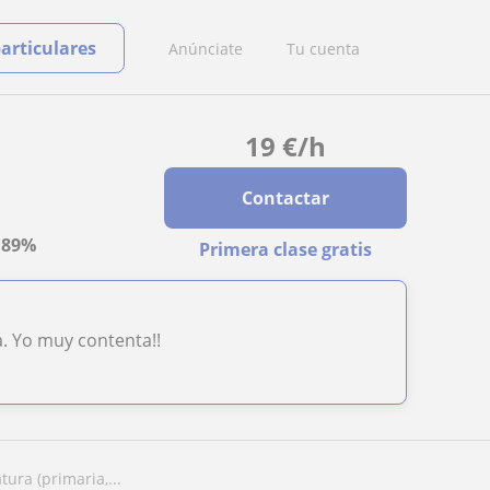
particulares
Anúnciate
Tu cuenta
19
€
/h
Contactar
a
89%
Primera clase gratis
a. Yo muy contenta!!
tura (primaria,...