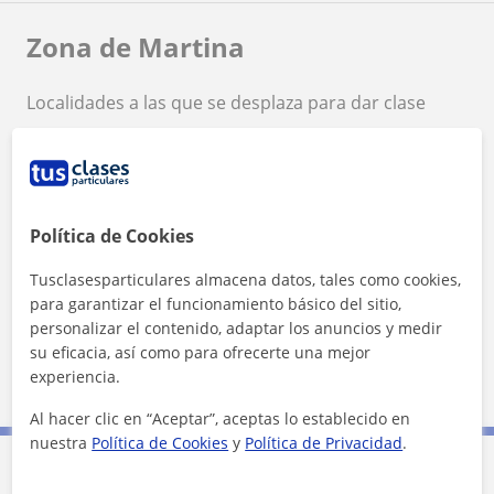
Zona de Martina
Localidades a las que se desplaza para dar clase
A Coruña
+
−
Política de Cookies
Tusclasesparticulares almacena datos, tales como cookies,
para garantizar el funcionamiento básico del sitio,
personalizar el contenido, adaptar los anuncios y medir
su eficacia, así como para ofrecerte una mejor
2 km
experiencia.
1 mi
Leaflet
| ©
OpenStreetMap
contributors
Al hacer clic en “Aceptar”, aceptas lo establecido en
nuestra
Política de Cookies
y
Política de Privacidad
.
Contacta con Martina