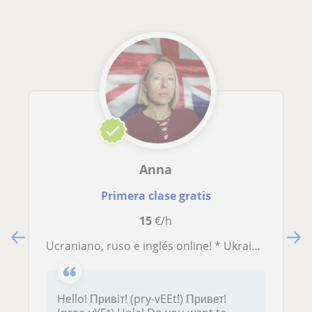
Anna
Primera clase gratis
15
€/h
Ucraniano, ruso e inglés online! * Ukrainian, Russian and English Online!
Hello! Привiт! (pry-vEEt!) Привет!