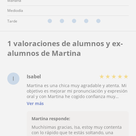
Mañana
Mediodía
Tarde
1 valoraciones de alumnos y ex-
alumnos de Martina
★
★
★
★
★
Isabel
I
Martina es una chica muy agradable y atenta. Mi
objetivo es mejorar mi pronunciación y expresión
oral y con Martina he cogido confianza muy
rápido, lo que me ayuda a soltarme a hablar.
Ver más
Además tiene una pronunciación muy buena y
buen conocimiento de inglés, la recomiendo
100% ????
Martina responde:
Muchísimas gracias, Isa, estoy muy contenta
con lo rápido que te estás soltando, una