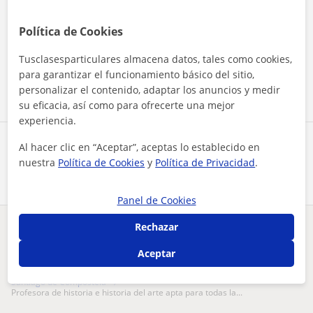
Política de Cookies
Al hacer clic, aceptas nuestro
aviso legal
y de
privacidad
Tusclasesparticulares almacena datos, tales como cookies,
Contactar ahora
para garantizar el funcionamiento básico del sitio,
personalizar el contenido, adaptar los anuncios y medir
su eficacia, así como para ofrecerte una mejor
experiencia.
Comparte a este profesor
Al hacer clic en “Aceptar”, aceptas lo establecido en
nuestra
Política de Cookies
y
Política de Privacidad
.
Panel de Cookies
Rechazar
¿Hay algún error en este perfil?
Cuéntanos
Aceptar
Tus clases particulares
Historia del Arte
A Coruña
Santiago de Compostela
profesora de historia e historia del arte apta para todas la...